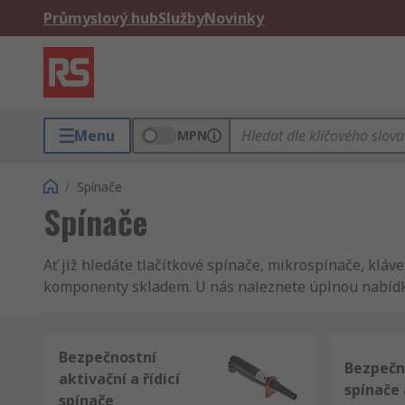
Průmyslový hub
Služby
Novinky
Menu
MPN
/
Spínače
Spínače
Ať již hledáte tlačítkové spínače, mikrospínače, kláv
komponenty skladem. U nás naleznete úplnou nabídku
vlastní značku RS Pro.
Bezpečnostní
Bezpečn
aktivační a řídicí
spínače 
spínače