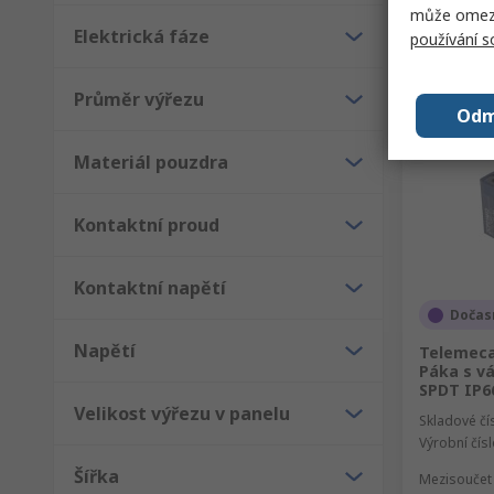
může omezit
Elektrická fáze
používání 
Průměr výřezu
Odm
Materiál pouzdra
Kontaktní proud
Kontaktní napětí
Dočas
Napětí
Telemeca
Páka s v
SPDT IP66
Velikost výřezu v panelu
Skladové čí
Výrobní čís
Šířka
Mezisoučet 