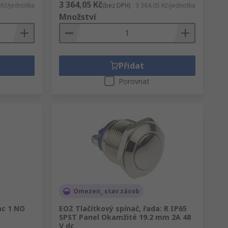
3 364,05 Kč
 Kč/jednotka
(bez DPH)
3 364,05 Kč/jednotka
Množství
Přidat
Porovnat
Omezen_ stav zásob
ac 1 NO
EOZ Tlačítkový spínač, řada: R IP65
SPST Panel Okamžité 19.2 mm 2A 48
V dc