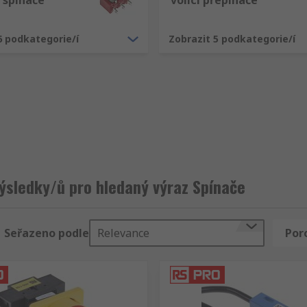
 spínače
volicí přepínače
6 podkategorie/í
Zobrazit 5 podkategorie/í
ýsledky/ů pro hledaný výraz Spínače
Seřazeno podle
Relevance
Por