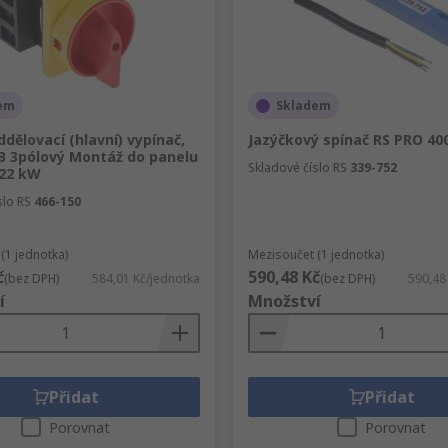
em
Skladem
dělovací (hlavní) vypínač,
Jazýčkový spínač RS PRO 40
LB 3pólový Montáž do panelu
Skladové číslo RS
339-752
 22 kW
slo RS
466-150
(1 jednotka)
Mezisoučet (1 jednotka)
č
590,48 Kč
(bez DPH)
584,01 Kč/jednotka
(bez DPH)
590,48
í
Množství
Přidat
Přidat
Porovnat
Porovnat