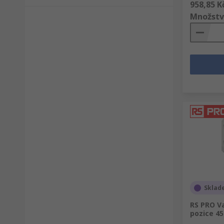
958,85 K
Množstv
Sklad
RS PRO Va
pozice 45