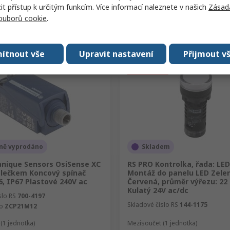
 přístup k určitým funkcím. Více informací naleznete v našich
Zásad
souborů cookie
.
Přidat
Přidat
Porovnat
Porovnat
ítnout vše
Upravit nastavení
Přijmout v
ně vyprodáno
Skladem
nique Sensors OsiSense XC
RS PRO Kontrolka, řada: LE
álečkem Koncový spínač
Montáž do panelu LED Zele
, IP67 Plastové 240V ac
Červená, průměr výřezu: 2
Kulatý 24V ac/dc
slo RS
700-4197
Skladové číslo RS
144-1175
lo
ZCP21M12
(1 jednotka)
Mezisoučet (1 jednotka)