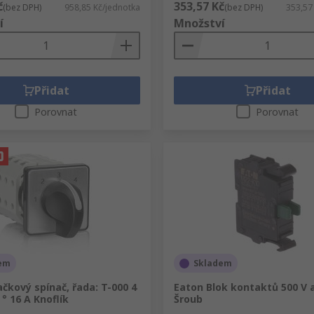
č
353,57 Kč
(bez DPH)
958,85 Kč/jednotka
(bez DPH)
353,57
í
Množství
Přidat
Přidat
Porovnat
Porovnat
em
Skladem
čkový spínač, řada: T-000 4
Eaton Blok kontaktů 500 V 
 ° 16 A Knoflík
Šroub