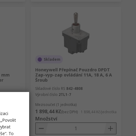
Skladem
:
Honeywell Přepínač Pouzdro DPDT
2 mm
Zap-vyp-zap ovládání 11A, 18 A, 6 A
er
Šroub
Skladové číslo RS
842-4808
Výrobní číslo
2TL1-7
Mezisoučet (1 jednotka)
1 898,44 Kč
 Kč/jednotka
(bez DPH)
1 898,44 Kč/jednotka
izaci
Množství
„Povolit
vybrat
še“. To