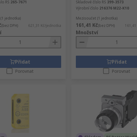
slo RS
265-7671
Skladové číslo RS
399-3573
Výrobní číslo
216376 M22-K10
(1 jednotka)
Mezisoučet (1 jednotka)
č
161,41 Kč
(bez DPH)
621,31 Kč/jednotka
(bez DPH)
161,41
í
Množství
Přidat
Přidat
Porovnat
Porovnat