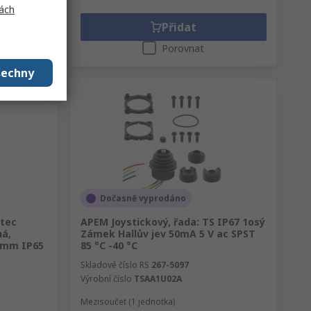
ách
Přidat
Porovnat
šechny
Dočasně vyprodáno
Dtec
APEM Joystickový, řada: TS IP67 1osý
ná,
Zámek Hallův jev 50mA 5 V ac SPST
2 mm IP65
85 °C -40 °C
Skladové číslo RS
267-5097
Výrobní číslo
TSAA1U02A
Mezisoučet (1 jednotka)