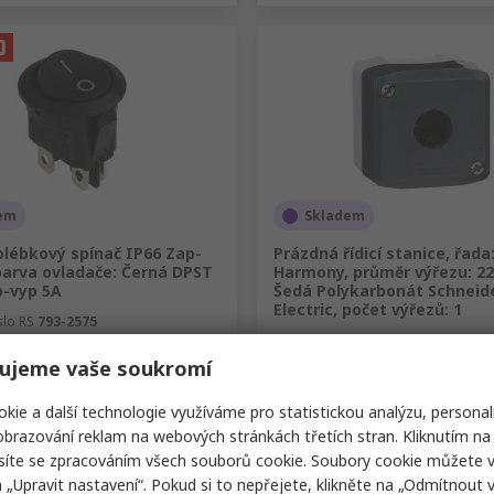
em
Skladem
olébkový spínač IP66 Zap-
Prázdná řídicí stanice, řada
barva ovladače: Černá DPST
Harmony, průměr výřezu: 2
p-vyp 5A
Šedá Polykarbonát Schneid
Electric, počet výřezů: 1
slo RS
793-2575
Skladové číslo RS
276-2488
Výrobní číslo
XALD01
ujeme vaše soukromí
(1 jednotka)
Mezisoučet (1 jednotka)
č
334,19 Kč
(bez DPH)
121,75 Kč/jednotka
(bez DPH)
334,19
kie a další technologie využíváme pro statistickou analýzu, personal
í
Množství
brazování reklam na webových stránkách třetích stran. Kliknutím na 
síte se zpracováním všech souborů cookie. Soubory cookie můžete 
a „Upravit nastavení“. Pokud si to nepřejete, klikněte na „Odmítnout v