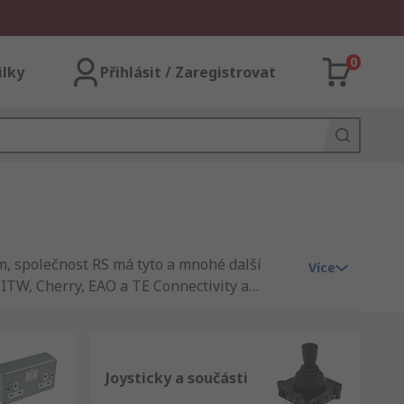
0
ilky
Přihlásit / Zaregistrovat
ím, společnost RS má tyto a mnohé další
Více
ITW, Cherry, EAO a TE Connectivity a
Joysticky a součásti