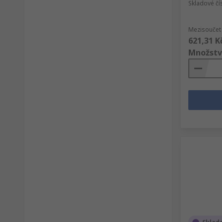
Skladové čí
Mezisoučet 
621,31 K
Množstv