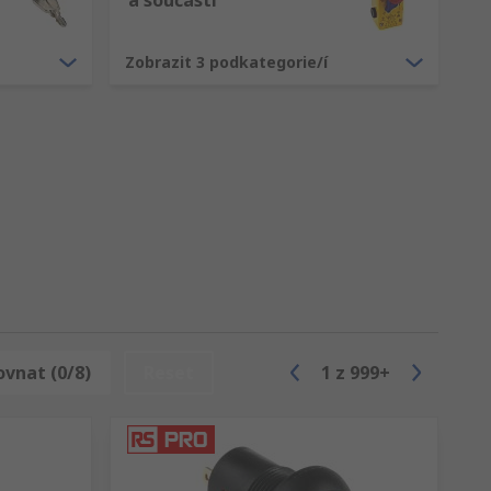
a součásti
Zobrazit 3 podkategorie/í
ovnat (0/8)
Reset
1
z
999+