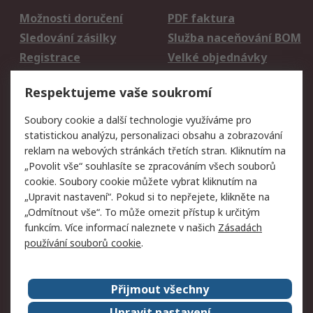
Možnosti doručení
PDF faktura
Sledování zásilky
Služba naceňování BOM
Registrace
Velké objednávky
Vrácení zboží
Respektujeme vaše soukromí
Právní
Soubory cookie a další technologie využíváme pro
statistickou analýzu, personalizaci obsahu a zobrazování
Autorská práva
Obchodní podmínky
reklam na webových stránkách třetích stran. Kliknutím na
společnosti RS
„Povolit vše“ souhlasíte se zpracováním všech souborů
Prohlášení o ochraně
Zabezpečení
cookie. Soubory cookie můžete vybrat kliknutím na
údajů
elektronické pošty
„Upravit nastavení“. Pokud si to nepřejete, klikněte na
Zásady pro soubory
Zásady ochrany
„Odmítnout vše“. To může omezit přístup k určitým
cookie
osobních údajů
funkcím. Více informací naleznete v našich
Zásadách
používání souborů cookie
.
O naší společnosti
Přijmout všechny
Celosvětově
Kontakt
O naší společnosti
RS Group
Upravit nastavení