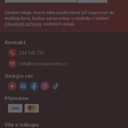
Osobní údaje, které nám poskytnete při registraci do
mailing listu, budou zpracovány v souladu s našimi
Zásadami ochrany
osobních údajů.
Kontakt
234 749 737
info@rscomponents.cz
Sledujte nás
Přijímáme
Vše o nákupu