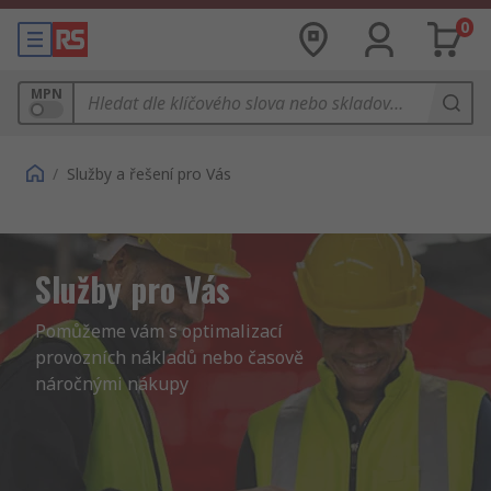
0
MPN
/
Služby a řešení pro Vás
Služby pro Vás
Pomůžeme vám s optimalizací 
provozních nákladů nebo časově 
náročnými nákupy