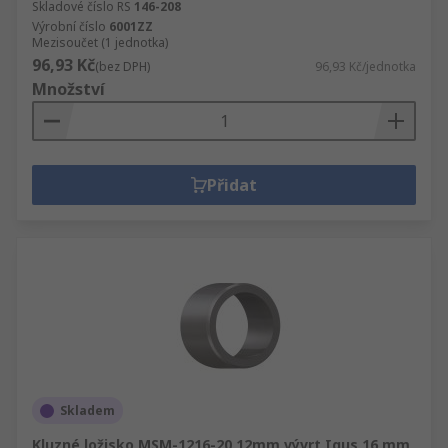
Skladové číslo RS
146-208
Výrobní číslo
6001ZZ
Mezisoučet (1 jednotka)
96,93 Kč
(bez DPH)
96,93 Kč/jednotka
Množství
Přidat
Skladem
Kluzné ložisko MSM-1216-20 12mm vývrt Igus 16 mm