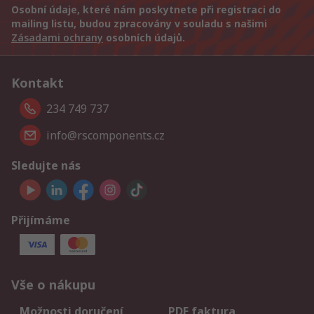
Osobní údaje, které nám poskytnete při registraci do
mailing listu, budou zpracovány v souladu s našimi
Zásadami ochrany
osobních údajů.
Kontakt
234 749 737
info@rscomponents.cz
Sledujte nás
Přijímáme
Vše o nákupu
Možnosti doručení
PDF faktura