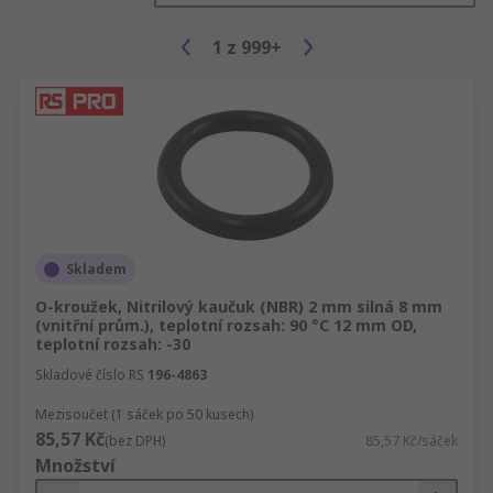
1
z
999+
Skladem
O-kroužek, Nitrilový kaučuk (NBR) 2 mm silná 8 mm
(vnitřní prům.), teplotní rozsah: 90 °C 12 mm OD,
teplotní rozsah: -30
Skladové číslo RS
196-4863
Mezisoučet (1 sáček po 50 kusech)
85,57 Kč
(bez DPH)
85,57 Kč/sáček
Množství