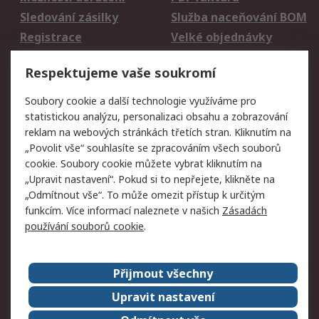
Sledování zásilky
Služba naceňování BOM
Registrace
Velké objednávky
Vrácení zboží
Respektujeme vaše soukromí
Právní
Soubory cookie a další technologie využíváme pro
statistickou analýzu, personalizaci obsahu a zobrazování
Autorská práva
Obchodní podmínky
reklam na webových stránkách třetích stran. Kliknutím na
společnosti RS
„Povolit vše“ souhlasíte se zpracováním všech souborů
Prohlášení o ochraně
Zabezpečení
cookie. Soubory cookie můžete vybrat kliknutím na
údajů
elektronické pošty
„Upravit nastavení“. Pokud si to nepřejete, klikněte na
Zásady pro soubory
Zásady ochrany
„Odmítnout vše“. To může omezit přístup k určitým
cookie
osobních údajů
funkcím. Více informací naleznete v našich
Zásadách
používání souborů cookie
.
O naší společnosti
Přijmout všechny
Celosvětově
Kontakt
O naší společnosti
RS Group
Upravit nastavení
Kariéra
Ocenění