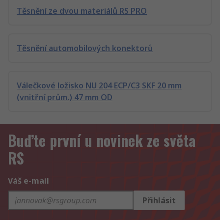
Těsnění ze dvou materiálů RS PRO
Těsnění automobilových konektorů
Válečkové ložisko NU 204 ECP/C3 SKF 20 mm
(vnitřní prům.) 47 mm OD
Buďte první u novinek ze světa
RS
Váš e-mail
Přihlásit