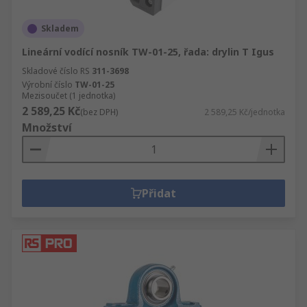
Skladem
Lineární vodící nosník TW-01-25, řada: drylin T Igus
Skladové číslo RS
311-3698
Výrobní číslo
TW-01-25
Mezisoučet (1 jednotka)
2 589,25 Kč
(bez DPH)
2 589,25 Kč/jednotka
Množství
Přidat