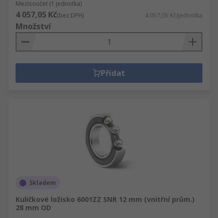
Mezisoučet (1 jednotka)
4 057,05 Kč
(bez DPH)
4 057,05 Kč/jednotka
Množství
Přidat
Skladem
Kuličkové ložisko 6001ZZ SNR 12 mm (vnitřní prům.)
28 mm OD