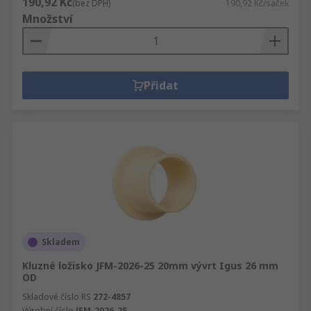
190,92 Kč
(bez DPH)
190,92 Kč/sáček
Množství
Přidat
Skladem
Kluzné ložisko JFM-2026-25 20mm vývrt Igus 26 mm
OD
Skladové číslo RS
272-4857
Výrobní číslo
JFM-2026-25