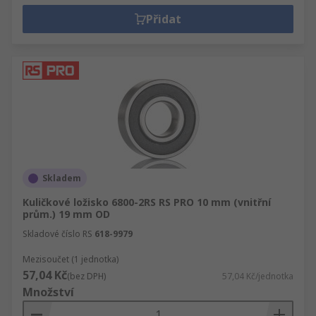
Přidat
Skladem
Kuličkové ložisko 6800-2RS RS PRO 10 mm (vnitřní
prům.) 19 mm OD
Skladové číslo RS
618-9979
Mezisoučet (1 jednotka)
57,04 Kč
(bez DPH)
57,04 Kč/jednotka
Množství