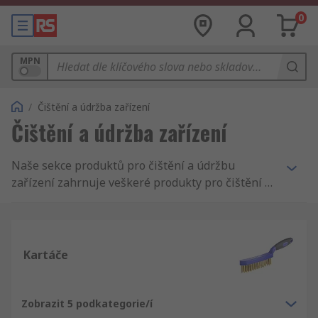
0
MPN
/
Čištění a údržba zařízení
Čištění a údržba zařízení
Naše sekce produktů pro čištění a údržbu
zařízení zahrnuje veškeré produkty pro čištění a
údržbu, které potřebujete k tomu, aby byl váš
podnik v dokonalé kondici. Nabízíme komplexní
sortiment produktů pro úklid a údržbu
automobilů, nátěry, odpadkové koše, prostředky
Kartáče
proti škůdcům a systémy pro řízení dopravy.
Zobrazit 5 podkategorie/í