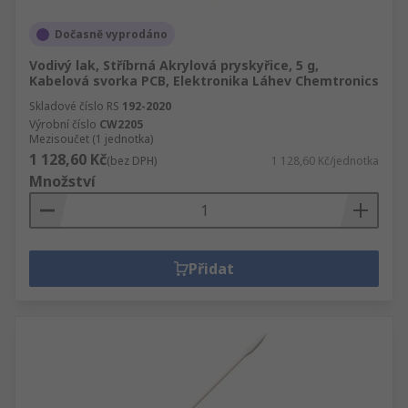
Dočasně vyprodáno
Vodivý lak, Stříbrná Akrylová pryskyřice, 5 g,
Kabelová svorka PCB, Elektronika Láhev Chemtronics
Skladové číslo RS
192-2020
Výrobní číslo
CW2205
Mezisoučet (1 jednotka)
1 128,60 Kč
(bez DPH)
1 128,60 Kč/jednotka
Množství
Přidat