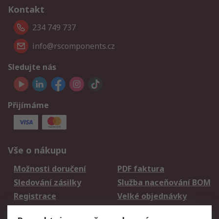
Kontakt
234 749 737
info@rscomponents.cz
Sledujte nás
Přijímáme
Vše o nákupu
Možnosti doručení
PDF faktura
Sledování zásilky
Služba naceňování BOM
Registrace
Velké objednávky
Vrácení zboží