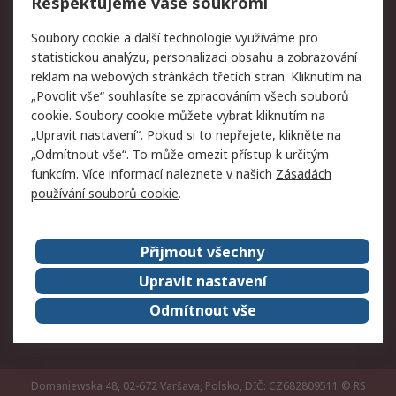
Respektujeme vaše soukromí
Právní
Soubory cookie a další technologie využíváme pro
statistickou analýzu, personalizaci obsahu a zobrazování
Autorská práva
Obchodní podmínky
reklam na webových stránkách třetích stran. Kliknutím na
společnosti RS
„Povolit vše“ souhlasíte se zpracováním všech souborů
Prohlášení o ochraně
Zabezpečení
cookie. Soubory cookie můžete vybrat kliknutím na
údajů
elektronické pošty
„Upravit nastavení“. Pokud si to nepřejete, klikněte na
Zásady pro soubory
Zásady ochrany
„Odmítnout vše“. To může omezit přístup k určitým
cookie
osobních údajů
funkcím. Více informací naleznete v našich
Zásadách
používání souborů cookie
.
O naší společnosti
Přijmout všechny
Celosvětově
Kontakt
O naší společnosti
RS Group
Upravit nastavení
Kariéra
Ocenění
Odmítnout vše
ESG
Domaniewska 48, 02-672 Varšava, Polsko, DIČ: CZ682809511
© RS