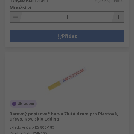
179,36 Kč
(bez DPH)
179,36 Kč/jednotka
Množství
Přidat
Skladem
Barevný popisovač barva Žlutá 4 mm pro Plastové,
Dřevo, Kov, Sklo Edding
Skladové číslo RS
806-189
Výrobní číslo
750-005