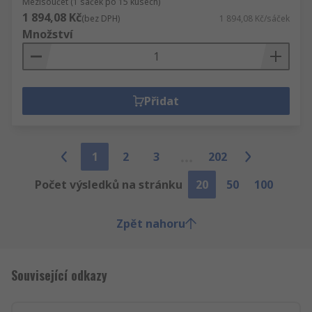
Mezisoučet (1 sáček po 15 kusech)
1 894,08 Kč
(bez DPH)
1 894,08 Kč/sáček
Množství
Přidat
1
2
3
202
Počet výsledků na stránku
20
50
100
Zpět nahoru
Související odkazy