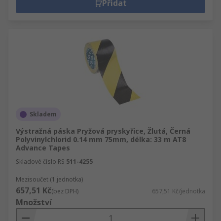
Přidat
Skladem
Výstražná páska Pryžová pryskyřice, Žlutá, Černá
Polyvinylchlorid 0.14 mm 75mm, délka: 33 m AT8
Advance Tapes
Skladové číslo RS
511-4255
Mezisoučet (1 jednotka)
657,51 Kč
(bez DPH)
657,51 Kč/jednotka
Množství