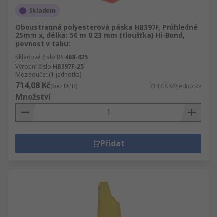
Skladem
Oboustranná polyesterová páska HB397F, Průhledné
25mm x, délka: 50 m 0.23 mm (tloušťka) Hi-Bond,
pevnost v tahu:
Skladové číslo RS
468-425
Výrobní číslo
HB397F-25
Mezisoučet (1 jednotka)
714,08 Kč
(bez DPH)
714,08 Kč/jednotka
Množství
Přidat