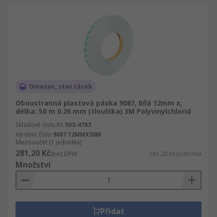
Omezen_ stav zásob
Oboustranná plastová páska 9087, Bílá 12mm x,
délka: 50 m 0.26 mm (tloušťka) 3M Polyvinylchlorid
Skladové číslo RS
503-4783
Výrobní číslo
9087 12MMX50M
Mezisoučet (1 jednotka)
281,20 Kč
(bez DPH)
281,20 Kč/jednotka
Množství
Přidat