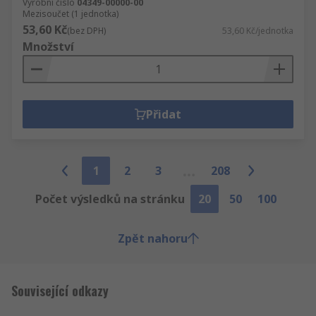
Výrobní číslo
04349-00000-00
Mezisoučet (1 jednotka)
53,60 Kč
(bez DPH)
53,60 Kč/jednotka
Množství
Přidat
1
2
3
208
Počet výsledků na stránku
20
50
100
Zpět nahoru
Související odkazy