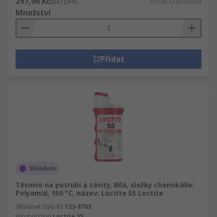
297,96 Kč
(bez DPH)
297,96 Kč/jednotka
Množství
Přidat
Skladem
Těsnivo na potrubí a závity, Bílá, složky chemikálie:
Polyamid, 150 °C, název: Loctite 55 Loctite
Skladové číslo RS
123-8763
Výrobní číslo
Loctite 55