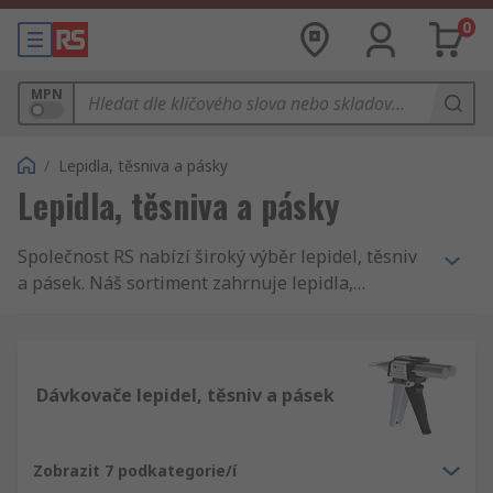
0
MPN
/
Lepidla, těsniva a pásky
Lepidla, těsniva a pásky
Společnost RS nabízí široký výběr lepidel, těsniv
a pásek. Náš sortiment zahrnuje lepidla,
aplikační pistole, pásky, lepidla na desky
plošných spojů, instalatérské spotřební
materiály a těsnicí hmoty, sekundová lepidla a
materiály pro pojištění závitů od předních
Dávkovače lepidel, těsniv a pásek
výrobců jako jsou Loctite, 3M a Electrolube.
Zobrazit 7 podkategorie/í