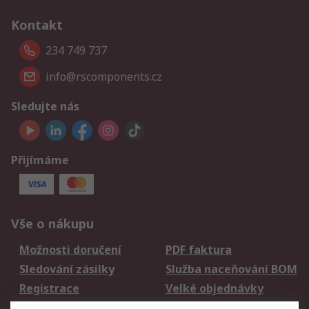
Kontakt
234 749 737
info@rscomponents.cz
Sledujte nás
Přijímáme
Vše o nákupu
Možnosti doručení
PDF faktura
Sledování zásilky
Služba naceňování BOM
Registrace
Velké objednávky
Vrácení zboží