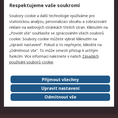
Respektujeme vaše soukromí
Právní
Soubory cookie a další technologie využíváme pro
statistickou analýzu, personalizaci obsahu a zobrazování
Autorská práva
Obchodní podmínky
reklam na webových stránkách třetích stran. Kliknutím na
společnosti RS
„Povolit vše“ souhlasíte se zpracováním všech souborů
Prohlášení o ochraně
Zabezpečení
cookie. Soubory cookie můžete vybrat kliknutím na
údajů
elektronické pošty
„Upravit nastavení“. Pokud si to nepřejete, klikněte na
Zásady pro soubory
Zásady ochrany
„Odmítnout vše“. To může omezit přístup k určitým
cookie
osobních údajů
funkcím. Více informací naleznete v našich
Zásadách
používání souborů cookie
.
O naší společnosti
Přijmout všechny
Celosvětově
Kontakt
O naší společnosti
RS Group
Upravit nastavení
Kariéra
Ocenění
Odmítnout vše
ESG