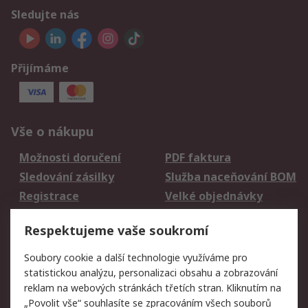
Sledujte nás
Přijímáme
Vše o nákupu
Možnosti doručení
PDF faktura
Sledování zásilky
Služba naceňování BOM
Registrace
Velké objednávky
Vrácení zboží
Respektujeme vaše soukromí
Právní
Soubory cookie a další technologie využíváme pro
statistickou analýzu, personalizaci obsahu a zobrazování
Autorská práva
Obchodní podmínky
reklam na webových stránkách třetích stran. Kliknutím na
společnosti RS
„Povolit vše“ souhlasíte se zpracováním všech souborů