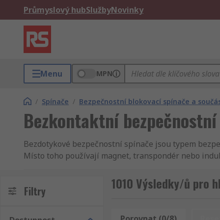
Průmyslový hub
Služby
Novinky
Menu
MPN
/
Spínače
/
Bezpečnostní blokovací spínače a součás
Bezkontaktní bezpečnostní
Bezdotykové bezpečnostní spínače jsou typem bezpeč
Místo toho používají magnet, transpondér nebo indukto
zranění osob v nebezpečných oblastech.
1010 Výsledky/ů pro h
Jaké jsou výhody bezkontaktních bezpečnostn
Filtry
/p>Bezkontaktní bezpečnostní spínače lze upřednostň
Porovnat (0/8)
Rese