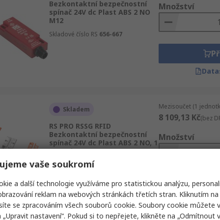
Bezkontaktní bezpečnostní
Množství
spínač 24V dc Plast ABS 2 NO
M12
Skladové číslo RS
656-667
Př
Data
Mezisoučet (1 jednotk
Skladem
8 109,13 Kč
(bez D
RS PRO RSSG RFID
Bezkontaktní bezpečnostní
Množství
spínač 24V dc Plast ABS 2 NO, 1
NC Drát
ujeme vaše soukromí
Skladové číslo RS
656-620
kie a další technologie využíváme pro statistickou analýzu, personal
Př
brazování reklam na webových stránkách třetích stran. Kliknutím na 
Data
síte se zpracováním všech souborů cookie. Soubory cookie můžete 
a „Upravit nastavení“. Pokud si to nepřejete, klikněte na „Odmítnout v