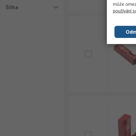
může omezit
Šířka
používání 
Odm