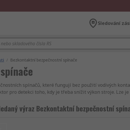
Sledování zás
ti
/
Bezkontaktní bezpečnostní spínače
 spínače
nostních spínačů, které fungují bez použití vodivých kont
r pro detekci toho, kdy je třeba snížit výkon stroje. Lze je
ledaný výraz Bezkontaktní bezpečnostní spín
ích spínačů?
ovat, protože mají velmi dlouhou živostnost a vyžadují min
t