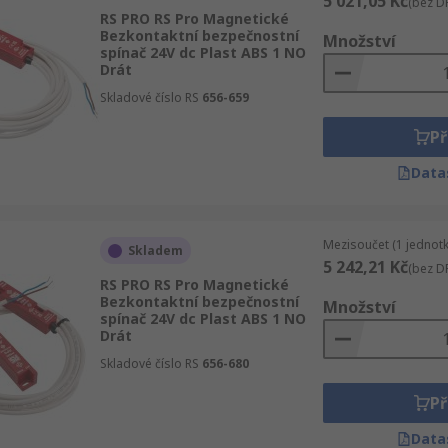
5 021,05 Kč
(bez D
RS PRO RS Pro Magnetické
Bezkontaktní bezpečnostní
Množství
spínač 24V dc Plast ABS 1 NO
Drát
Skladové číslo RS
656-659
Př
Data
Mezisoučet (1 jednotk
Skladem
5 242,21 Kč
(bez D
RS PRO RS Pro Magnetické
Bezkontaktní bezpečnostní
Množství
spínač 24V dc Plast ABS 1 NO
Drát
Skladové číslo RS
656-680
Př
Data