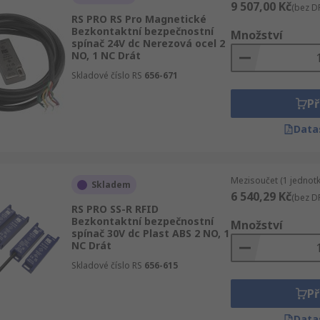
9 507,00 Kč
(bez D
RS PRO RS Pro Magnetické
Bezkontaktní bezpečnostní
Množství
spínač 24V dc Nerezová ocel 2
NO, 1 NC Drát
Skladové číslo RS
656-671
Př
Data
Mezisoučet (1 jednotk
Skladem
6 540,29 Kč
(bez D
RS PRO SS-R RFID
Bezkontaktní bezpečnostní
Množství
spínač 30V dc Plast ABS 2 NO, 1
NC Drát
Skladové číslo RS
656-615
Př
Data