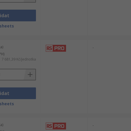
idat
sheets
a)
-
PH)
7 681,39 Kč/jednotka
idat
sheets
a)
-