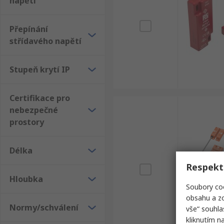
napětí
Přepínání
střídavého napětí
Stupeň krytí IP
Certifikace pro
nebezpečné
prostory
Délka
Respekt
Hloubka
Soubory coo
obsahu a zo
Normy/schválení
vše“ souhla
kliknutím n