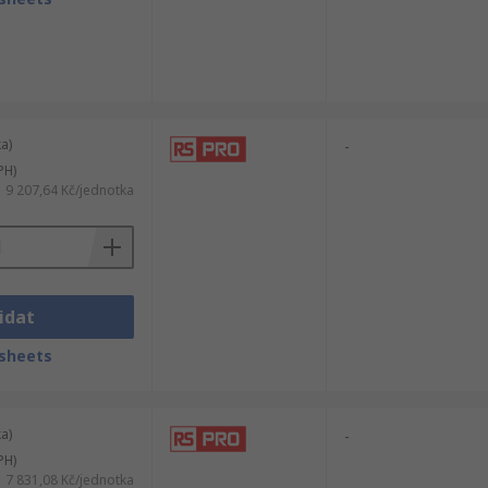
a)
-
PH)
9 207,64 Kč/jednotka
idat
sheets
a)
-
PH)
7 831,08 Kč/jednotka