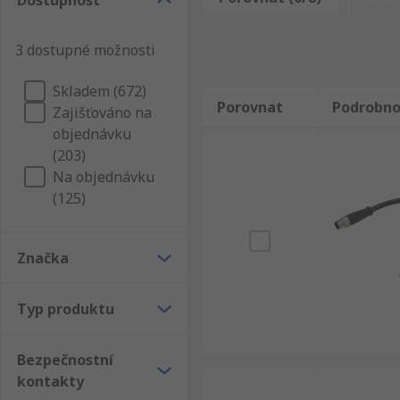
Dostupnost
otřesům a vibracím a také jsou relativně odolné pro
Typy bezkontaktních bezpečnostních spínačů
3 dostupné možnosti
Skladem (672)
Bezkontaktní bezpečnostní spínače mohou fungovat r
Porovnat
Podrobno
Zajišťováno na
jejich svorky, typ připojení, a co je nejdůležitější, ve
objednávku
zjistí, že je třeba snížit výkon.
(203)
Na objednávku
(125)
Značka
Typ produktu
Bezpečnostní
kontakty