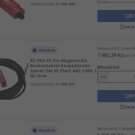
Skladové číslo RS
656-665
Př
Data
Mezisoučet (1 jednotk
Skladem
7 681,39 Kč
(bez D
RS PRO RS Pro Magnetické
Bezkontaktní bezpečnostní
Množství
spínač 24V dc Plast ABS 2 NO, 1
NC Drát
Skladové číslo RS
656-677
Př
Data
Mezisoučet (1 jednotk
Skladem