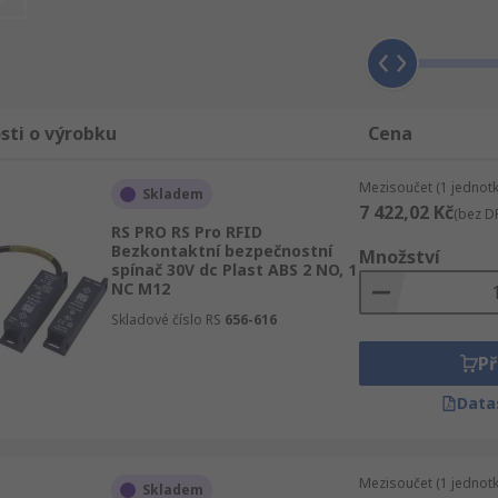
ti neoprávněné manipulaci.
ůznými způsoby, včetně magnetu, transpondéru nebo indukto
sti o výrobku
Cena
 vzdálenosti svého použití. To určuje úroveň citlivosti, ktero
Mezisoučet (1 jednotk
Skladem
7 422,02 Kč
(bez D
RS PRO RS Pro RFID
Bezkontaktní bezpečnostní
Množství
spínač 30V dc Plast ABS 2 NO, 1
NC M12
Skladové číslo RS
656-616
Př
Data
Mezisoučet (1 jednotk
Skladem