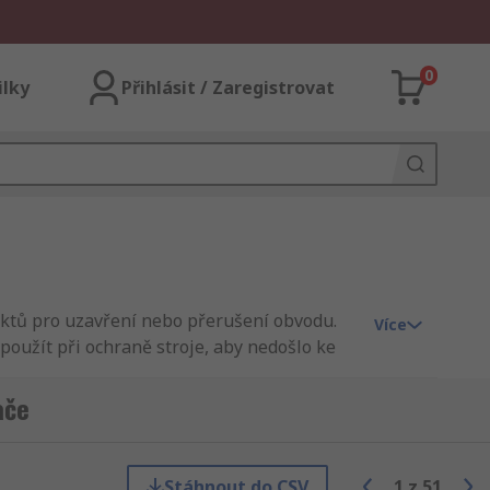
0
ilky
Přihlásit / Zaregistrovat
aktů pro uzavření nebo přerušení obvodu.
Více
 použít při ochraně stroje, aby nedošlo ke
ače
imální údržbu. Jsou také odolné vůči
Stáhnout do CSV
1
z
51