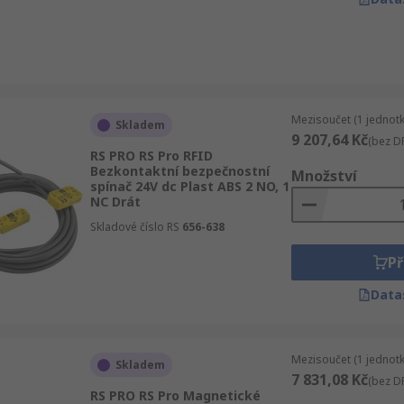
Mezisoučet (1 jednotk
Skladem
9 207,64 Kč
(bez D
RS PRO RS Pro RFID
Bezkontaktní bezpečnostní
Množství
spínač 24V dc Plast ABS 2 NO, 1
NC Drát
Skladové číslo RS
656-638
Př
Data
Mezisoučet (1 jednotk
Skladem
7 831,08 Kč
(bez D
RS PRO RS Pro Magnetické