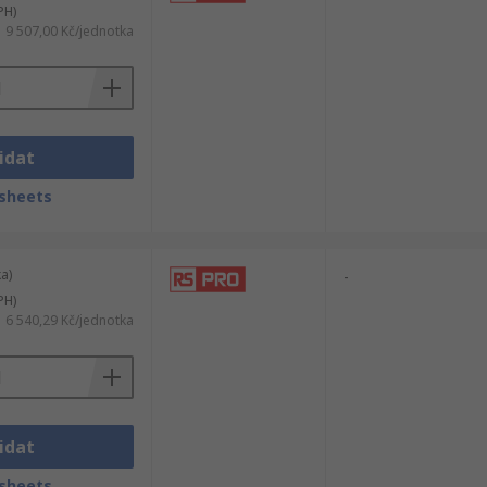
PH)
9 507,00 Kč/jednotka
idat
sheets
a)
-
PH)
6 540,29 Kč/jednotka
idat
sheets