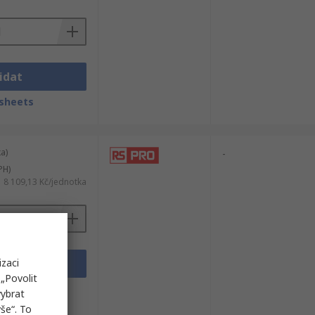
idat
sheets
a)
-
PH)
8 109,13 Kč/jednotka
izaci
idat
„Povolit
sheets
vybrat
še“. To