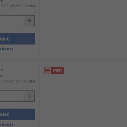
PH)
5 021,05 Kč/jednotka
idat
sheets
a)
-
PH)
5 242,21 Kč/jednotka
idat
sheets