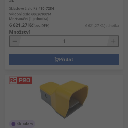
ac
Skladové číslo RS
410-7284
Výrobní číslo
6062610014
Mezisoučet (1 jednotka)
6 621,27 Kč
(bez DPH)
6 621,27 Kč/jednotka
Množství
Přidat
Skladem