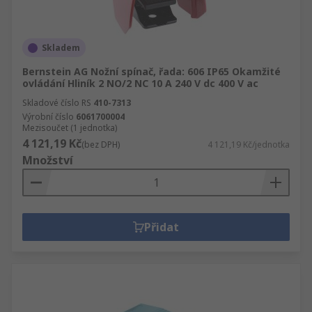
Skladem
Bernstein AG Nožní spínač, řada: 606 IP65 Okamžité
ovládání Hliník 2 NO/2 NC 10 A 240 V dc 400 V ac
Skladové číslo RS
410-7313
Výrobní číslo
6061700004
Mezisoučet (1 jednotka)
4 121,19 Kč
(bez DPH)
4 121,19 Kč/jednotka
Množství
Přidat