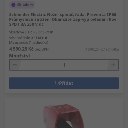
Skladem
Schneider Electric Nožní spínač, řada: Preventa IP66
Průmyslové zatížení Okamžité zap-vyp ovládání Kov
SPDT 3A 250 V dc
Skladové číslo RS
609-7101
Výrobní číslo
XPEM310
Mezisoučet (1 jednotka)
4 590,25 Kč
(bez DPH)
4 590,25 Kč/jednotka
Množství
Přidat