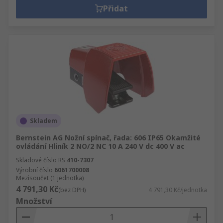
Přidat
Skladem
Bernstein AG Nožní spínač, řada: 606 IP65 Okamžité
ovládání Hliník 2 NO/2 NC 10 A 240 V dc 400 V ac
Skladové číslo RS
410-7307
Výrobní číslo
6061700008
Mezisoučet (1 jednotka)
4 791,30 Kč
(bez DPH)
4 791,30 Kč/jednotka
Množství