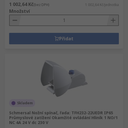
1 002,64 Kč
(bez DPH)
1 002,64 Kč/jednotka
Množství
Přidat
Skladem
Schmersal Nožní spínač, řada: TFH232-22UEDR IP65
Průmyslové zatížení Okamžité ovládání Hliník 1 NO/1
NC 4A 24 V dc 230 V