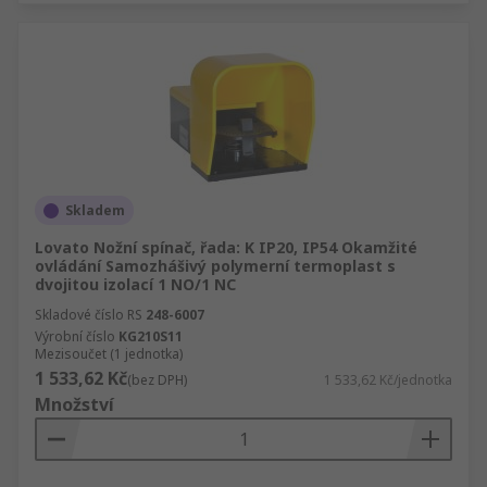
Skladem
Lovato Nožní spínač, řada: K IP20, IP54 Okamžité
ovládání Samozhášivý polymerní termoplast s
dvojitou izolací 1 NO/1 NC
Skladové číslo RS
248-6007
Výrobní číslo
KG210S11
Mezisoučet (1 jednotka)
1 533,62 Kč
(bez DPH)
1 533,62 Kč/jednotka
Množství