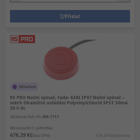
Přidat
Skladem
RS PRO Nožní spínač, řada: 6243 IP67 Nožní spínač –
měch Okamžité ovládání Polyvinylchlorid SPST 50mA
30 V dc
Skladové číslo RS
456-1717
Mezisoučet (1 jednotka)
676,29 Kč
(bez DPH)
676,29 Kč/jednotka