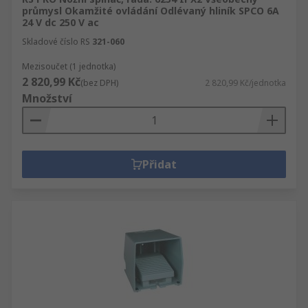
průmysl Okamžité ovládání Odlévaný hliník SPCO 6A
24 V dc 250 V ac
Skladové číslo RS
321-060
Mezisoučet (1 jednotka)
2 820,99 Kč
(bez DPH)
2 820,99 Kč/jednotka
Množství
Přidat