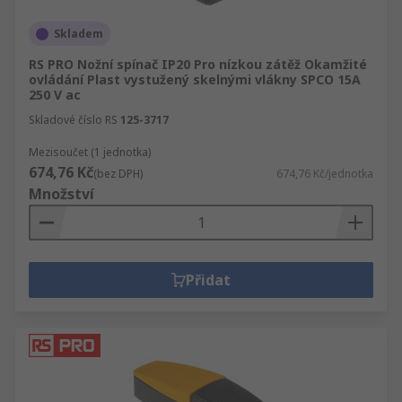
Skladem
RS PRO Nožní spínač IP20 Pro nízkou zátěž Okamžité
ovládání Plast vystužený skelnými vlákny SPCO 15A
250 V ac
Skladové číslo RS
125-3717
Mezisoučet (1 jednotka)
674,76 Kč
(bez DPH)
674,76 Kč/jednotka
Množství
Přidat