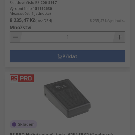
Skladové číslo RS
206-5917
Výrobní číslo
151192630
Mezisoučet (1 jednotka)
8 235,47 Kč
(bez DPH)
8 235,47 Kč/jednotka
Množství
Přidat
Skladem
RS PRO Nožní spínač, řada: 6254 IPX2 Všeobecný