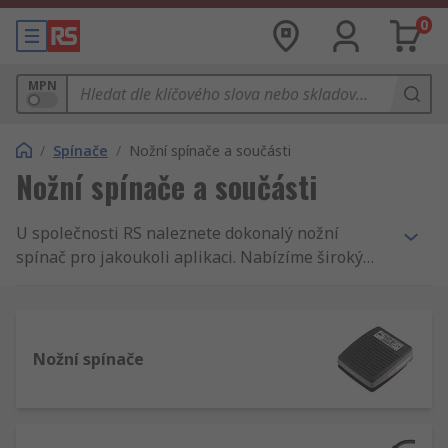
0
MPN
/
Spínače
/
Nožní spínače a součásti
Nožní spínače a součásti
U společnosti RS naleznete dokonalý nožní
spínač pro jakoukoli aplikaci. Nabízíme široký
výběr nožních spínačů a sad nožních spínačů.
Pokud potřebujete příslušenství, naleznete u nás
širokou nabídku ovladačů, bloků kontaktů,
ochranných krytů a opěrek pro nožní spínače.
Nožní spínače