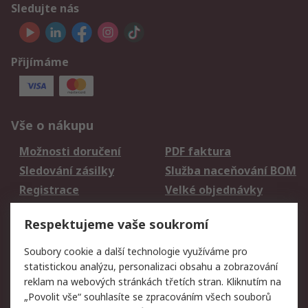
Sledujte nás
Přijímáme
Vše o nákupu
Možnosti doručení
PDF faktura
Sledování zásilky
Služba naceňování BOM
Registrace
Velké objednávky
Vrácení zboží
Respektujeme vaše soukromí
Právní
Soubory cookie a další technologie využíváme pro
statistickou analýzu, personalizaci obsahu a zobrazování
Autorská práva
Obchodní podmínky
reklam na webových stránkách třetích stran. Kliknutím na
společnosti RS
„Povolit vše“ souhlasíte se zpracováním všech souborů
Prohlášení o ochraně
Zabezpečení