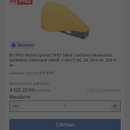
Skladem
RS PRO Nožní spínač IP67 Silné zatížení Okamžité
ovládání Odlévaný hliník 1 NO/1 NC 3A 24 V dc 230 V
ac
Skladové číslo RS
211-0711
Mezisoučet (1 jednotka)
4 325,22 Kč
(bez DPH)
4 325,22 Kč/jednotka
Množství
Přidat