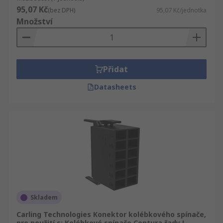
95,07 Kč
(bez DPH)
95,07 Kč/jednotka
Množství
Přidat
Datasheets
Skladem
Carling Technologies Konektor kolébkového spínače,
pro použití s: Kolébkové spínače Contura řady L