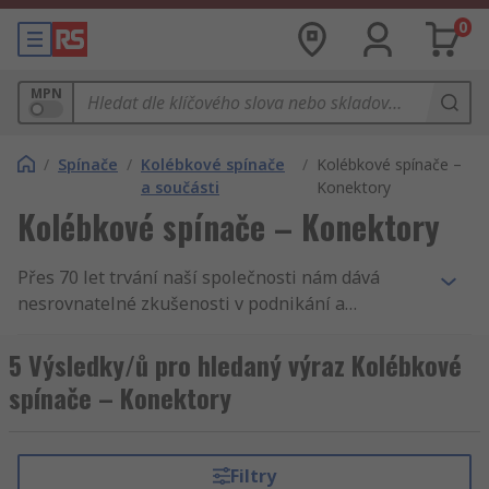
0
MPN
/
Spínače
/
Kolébkové spínače
/
Kolébkové spínače –
a součásti
Konektory
Kolébkové spínače – Konektory
Přes 70 let trvání naší společnosti nám dává
nesrovnatelné zkušenosti v podnikání a
zásobování podniků. Nabízíme Kolébkové
spínače – Konektory. Tak podporujeme inženýry v
5 Výsledky/ů pro hledaný výraz Kolébkové
celém světě, distribuujeme Kolébkové spínače –
spínače – Konektory
Konektory a Kolébkové spínače a příslušenství
zákazníkům do 160 zemí světa, kteří vědí, že se
mohou spolehnout na kvalitní produkt a
Filtry
vynikající servis, ať se jedná o Kolébkové spínače