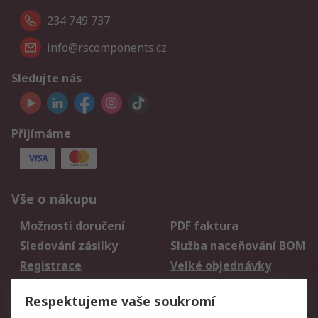
234 749 737
info@rscomponents.cz
Sledujte nás
Přijímáme
Vše o nákupu
Možnosti doručení
PDF faktura
Sledování zásilky
Služba naceňování BOM
Registrace
Velké objednávky
Vrácení zboží
Respektujeme vaše soukromí