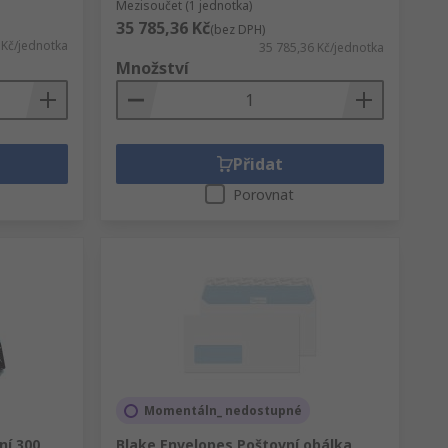
Mezisoučet (1 jednotka)
35 785,36 Kč
(bez DPH)
 Kč/jednotka
35 785,36 Kč/jednotka
Množství
Přidat
Porovnat
Momentáln_ nedostupné
ní 300
Blake Envelopes Poštovní obálka,