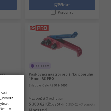
Přidat
Porovnat
Skladem
max.
Páskovací nástroj pro šířku popruhu
00 m 12.8
19 mm RS PRO
Skladové číslo RS
912-9096
izaci
„Povolit
Mezisoučet (1 jednotka)
vybrat
5 380,62 Kč
 Kč/jednotka
(bez DPH)
5 380,62 Kč/jednotka
še“. To
Množství