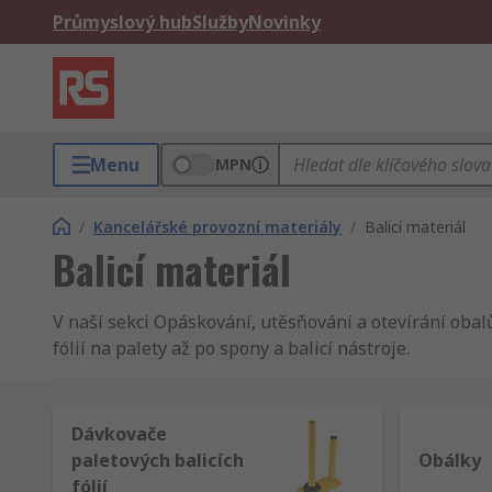
Průmyslový hub
Služby
Novinky
Menu
MPN
/
Kancelářské provozní materiály
/
Balicí materiál
Balicí materiál
V naší sekci Opáskování, utěsňování a otevírání oba
fólií na palety až po spony a balicí nástroje.
Dávkovače
paletových balicích
Obálky
fólií