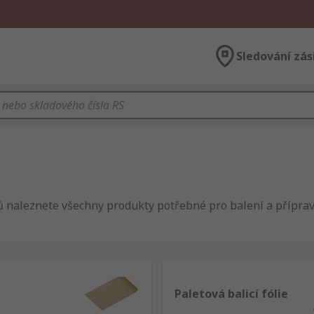
Sledování zás
lů naleznete všechny produkty potřebné pro balení a přípra
Paletová balicí fólie