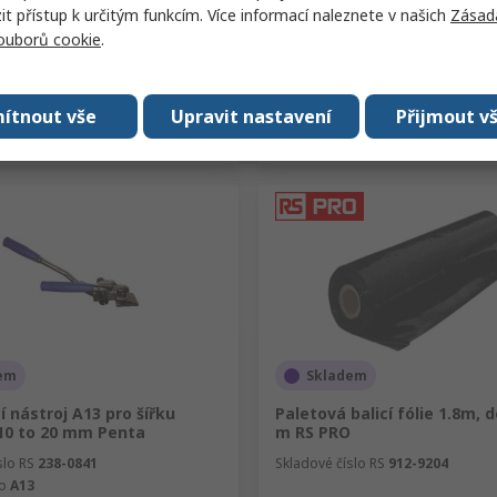
 přístup k určitým funkcím. Více informací naleznete v našich
Zásad
souborů cookie
.
Přidat
Přidat
ítnout vše
Upravit nastavení
Přijmout v
Porovnat
Porovnat
em
Skladem
 nástroj A13 pro šířku
Paletová balicí fólie 1.8m, d
10 to 20 mm Penta
m RS PRO
slo RS
238-0841
Skladové číslo RS
912-9204
lo
A13