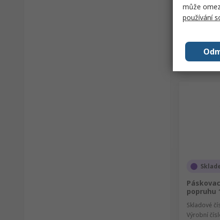
může omezit
používání 
Odm
Sklad
Páskovací
popruhu 
Skladové čí
Výrobní čís