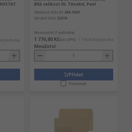
UROSTAT
Bílá velikost DL Těsnění, Peel
Skladové číslo RS
265-5507
Výrobní číslo
32216
Mezisoučet (1 jednotka)
1 776,80 Kč
(bez DPH)
1 776,80 Kč/jednotka
 Kč/jednotka
Množství
Přidat
Porovnat