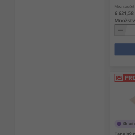
Mezisoučet 
6 621,58
Množstv
Sklad
Tepelný 