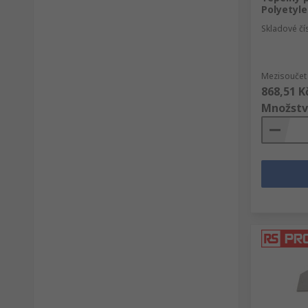
Polyetyl
Skladové čí
Mezisoučet 
868,51 K
Množstv