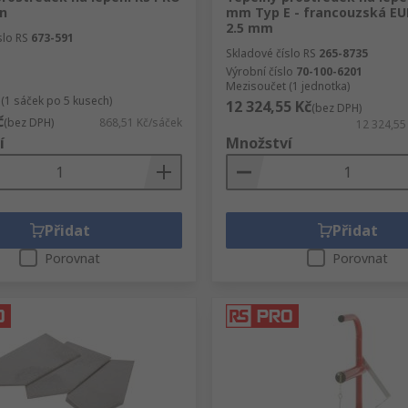
en
mm Typ E - francouzská E
2.5 mm
slo RS
673-591
Skladové číslo RS
265-8735
Výrobní číslo
70-100-6201
Mezisoučet (1 jednotka)
(1 sáček po 5 kusech)
12 324,55 Kč
(bez DPH)
č
(bez DPH)
868,51 Kč/sáček
12 324,55
í
Množství
Přidat
Přidat
Porovnat
Porovnat