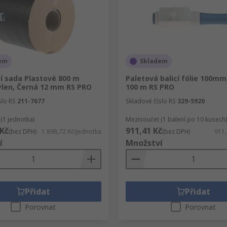
em
Skladem
í sada Plastové 800 m
Paletová balicí fólie 100mm
ylen, Černá 12 mm RS PRO
100 m RS PRO
slo RS
211-7677
Skladové číslo RS
329-5920
(1 jednotka)
Mezisoučet (1 balení po 10 kusech)
 Kč
911,41 Kč
(bez DPH)
1 898,72 Kč/jednotka
(bez DPH)
911,
í
Množství
Přidat
Přidat
Porovnat
Porovnat