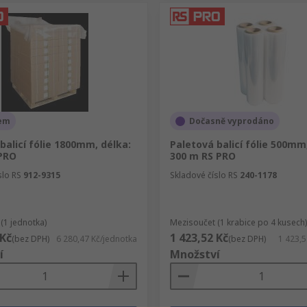
em
Dočasně vyprodáno
balicí fólie 1800mm, délka:
Paletová balicí fólie 500mm
 PRO
300 m RS PRO
slo RS
912-9315
Skladové číslo RS
240-1178
(1 jednotka)
Mezisoučet (1 krabice po 4 kusech)
 Kč
1 423,52 Kč
(bez DPH)
6 280,47 Kč/jednotka
(bez DPH)
1 423,5
í
Množství