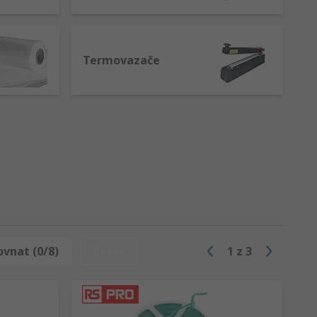
Termovazače
ovnat (0/8)
Reset
1
z
3