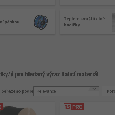
Teplem smrštitelné
ní páskou
hadičky
dky/ů pro hledaný výraz Balicí materiál
Seřazeno podle
Relevance
Por