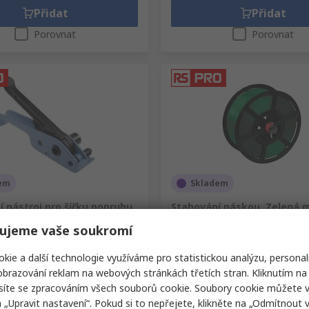
Přidat
Přidat
Porovnat
Porovnat
em
Skladem
 nástroj pro šířku popruhu
Stahování páskou, Zelená 
 PRO
namáhání 290 kg RS PRO 16
ujeme vaše soukromí
mm
slo RS
183-5790
Skladové číslo RS
912-9141
kie a další technologie využíváme pro statistickou analýzu, personal
brazování reklam na webových stránkách třetích stran. Kliknutím na 
(1 jednotka)
Mezisoučet (1 jednotka)
síte se zpracováním všech souborů cookie. Soubory cookie můžete 
 Kč
5 753,27 Kč
(bez DPH)
3 364,30 Kč/jednotka
(bez DPH)
5 753,27
a „Upravit nastavení“. Pokud si to nepřejete, klikněte na „Odmítnout v
í
Množství