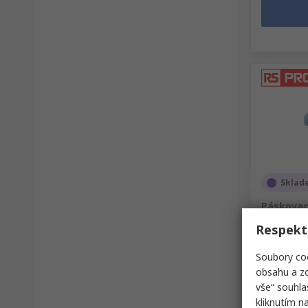
Sklad
Páskovací
15 mm RS
Respekt
Skladové čí
Soubory coo
obsahu a zo
Mezisoučet 
vše“ souhla
3 364,30
kliknutím n
Množstv