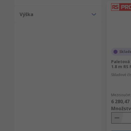
Výška
Sklad
Paletová 
1.8 m RS
Skladové čí
Mezisoučet 
6 280,47
Množstv