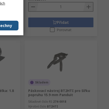
ách
Přidat
šechny
Porovnat
Skladem
élka: 1.8
Páskovací nástroj BT2HTI pro šířku
popruhu 15.9 mm Panduit
Skladové číslo RS
274-0018
Výrobní číslo
BT2HTI