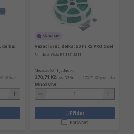
Skladem
, délka:
Vázací drát, délka: 50 m RS PRO Ocel
Skladové číslo RS
397-4819
Mezisoučet (1 jednotka)
270,71 Kč
41 Kč/balení
(bez DPH)
270,71 Kč/jednotka
Množství
Přidat
Porovnat