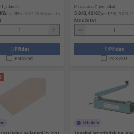
(1 jednotka)
Mezisoučet (1 jednotka)
 Kč
5 843,40 Kč
(bez DPH)
6 621,58 Kč/jednotka
(bez DPH)
5 843,40
í
Množství
Přidat
Přidat
Porovnat
Porovnat
em
Skladem
prostředek na lepení RS PRO
Tepelný prostředek na lepe