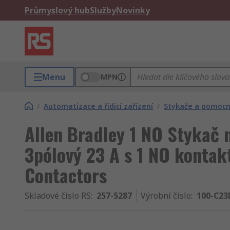
Průmyslový hub
Služby
Novinky
Menu
MPN
/
Automatizace a řídicí zařízení
/
Stykače a pomocn
Allen Bradley 1 NO Stykač n
3pólový 23 A s 1 NO kontak
Contactors
Skladové číslo RS
:
257-5287
Výrobní číslo
:
100-C23