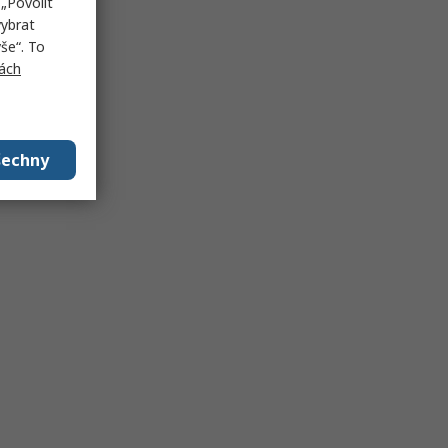
„Povolit
vybrat
še“. To
ách
šechny