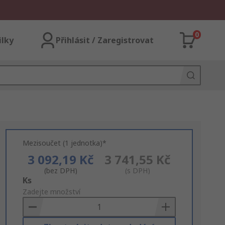
0
ilky
Přihlásit / Zaregistrovat
Mezisoučet (1 jednotka)*
3 092,19 Kč
3 741,55 Kč
(bez DPH)
(s DPH)
Add
Ks
to
Zadejte množství
Basket