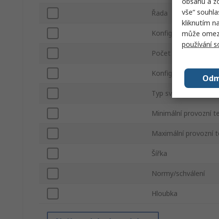
obsahu a zo
vše“ souhla
Řada
kliknutím n
Konfigurace normáln
může omezit
používání 
Počet pomocných ko
Konfigurace pomocn
Odm
Typ svorky
Minimální provozní t
Maximální provozní t
Šířka
Normy/schválení
Hloubka