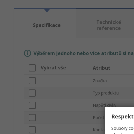
Technické
Specifikace
reference
Výběrem jednoho nebo více atributů si n
Vybrat vše
Atribut
Značka
Typ produktu
Napětí cívky
Respekt
Počet pólů
Soubory coo
Kontaktní proud