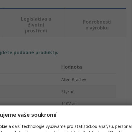
Legislativa a
Podrobnosti
životní
o výrobku
prostředí
ajděte podobné produkty.
Hodnota
Allen Bradley
Stykač
110V ac
ujeme vaše soukromí
3
kie a další technologie využíváme pro statistickou analýzu, personal
23A