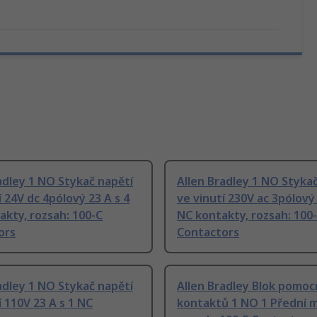
adley 1 NO Stykač napětí
Allen Bradley 1 NO Styka
í 24V dc 4pólový 23 A s 4
ve vinutí 230V ac 3pólový 
kty, rozsah: 100-C
NC kontakty, rozsah: 100
ors
Contactors
adley 1 NO Stykač napětí
Allen Bradley Blok pomo
í 110V 23 A s 1 NC
kontaktů 1 NO 1 Přední 