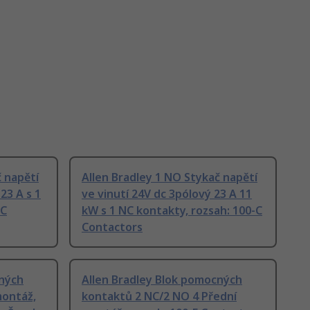
č napětí
Allen Bradley 1 NO Stykač napětí
23 A s 1
ve vinutí 24V dc 3pólový 23 A 11
-C
kW s 1 NC kontakty, rozsah: 100-C
Contactors
cných
Allen Bradley Blok pomocných
montáž,
kontaktů 2 NC/2 NO 4 Přední