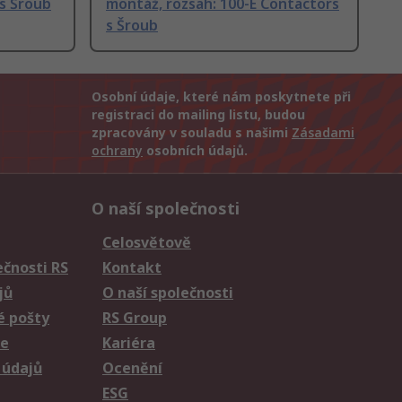
 s Šroub
montáž, rozsah: 100-E Contactors
s Šroub
Osobní údaje, které nám poskytnete při
registraci do mailing listu, budou
zpracovány v souladu s našimi
Zásadami
ochrany
osobních údajů.
O naší společnosti
Celosvětově
čnosti RS
Kontakt
jů
O naší společnosti
é pošty
RS Group
ie
Kariéra
 údajů
Ocenění
ESG