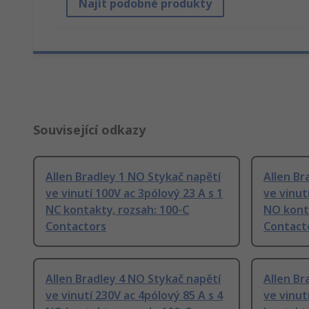
Najít podobné produkty
Související odkazy
Allen Bradley 1 NO Stykač napětí
Allen Br
ve vinutí 100V ac 3pólový 23 A s 1
ve vinut
NC kontakty, rozsah: 100-C
NO konta
Contactors
Contact
Allen Bradley 4 NO Stykač napětí
Allen Br
ve vinutí 230V ac 4pólový 85 A s 4
ve vinut