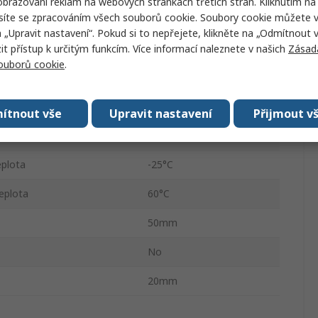
brazování reklam na webových stránkách třetích stran. Kliknutím na 
síte se zpracováním všech souborů cookie. Soubory cookie můžete 
100-C Contactors
a „Upravit nastavení“. Pokud si to nepřejete, klikněte na „Odmítnout v
ího stavu
1 NO
 přístup k určitým funkcím. Více informací naleznete v našich
Zásad
souborů cookie
.
ntaktů
1
ých kontaktů
1 NO
ítnout vše
Upravit nastavení
Přijmout v
Hlavní kontakt
eplota
-25°C
eplota
60°C
50mm
No
20mm