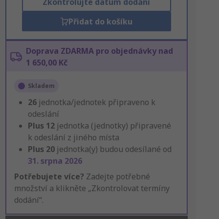
Zkontrolujte datum dodání
Přidat do košíku
Doprava ZDARMA pro objednávky nad
1 650,00 Kč
Skladem
26
jednotka/jednotek připraveno k
odeslání
Plus
12
jednotka (jednotky) připravené
k odeslání z jiného místa
Plus
20
jednotka(y) budou odesílané od
31. srpna 2026
Potřebujete více?
Zadejte potřebné
množství a klikněte „Zkontrolovat termíny
dodání“.