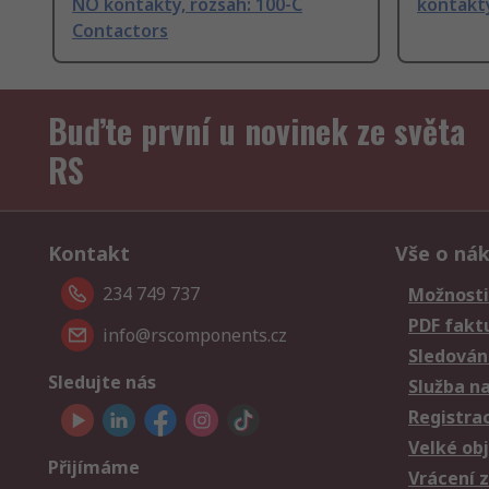
NO kontakty, rozsah: 100-C
kontakt
Contactors
Buďte první u novinek ze světa
RS
Kontakt
Vše o ná
234 749 737
Možnosti
PDF fakt
info@rscomponents.cz
Sledování
Sledujte nás
Služba n
Registra
Velké ob
Přijímáme
Vrácení 