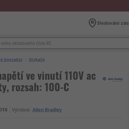
Sledování zás
é kontakty
/
Stykače
apětí ve vinutí 110V ac
ty, rozsah: 100-C
D10
Výrobce
:
Allen Bradley