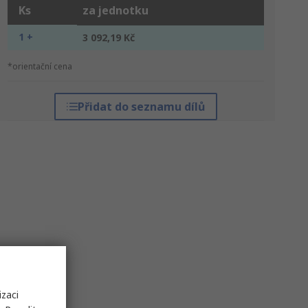
Ks
za jednotku
1 +
3 092,19 Kč
*orientační cena
Přidat do seznamu dílů
izaci