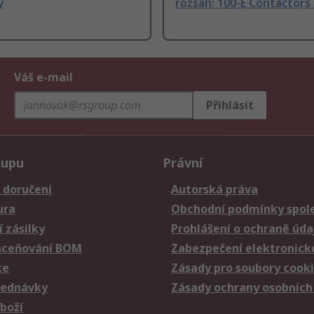
y
rozsah: 100-E Contactors
Váš e-mail
Přihlásit
kupu
Právní
 doručení
Autorská práva
ura
Obchodní podmínky spole
 zásilky
Prohlášení o ochraně úda
aceňování BOM
Zabezpečení elektronick
ce
Zásady pro soubory cook
jednávky
Zásady ochrany osobních
zboží