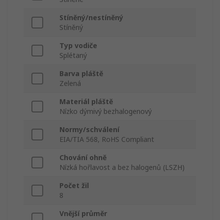
Stíněný/nestíněný
Stíněný
Typ vodiče
Splétaný
Barva pláště
Zelená
Materiál pláště
Nízko dýmivý bezhalogenový
Normy/schválení
EIA/TIA 568, RoHS Compliant
Chování ohně
Nízká hořlavost a bez halogenů (LSZH)
Počet žil
8
Vnější průměr