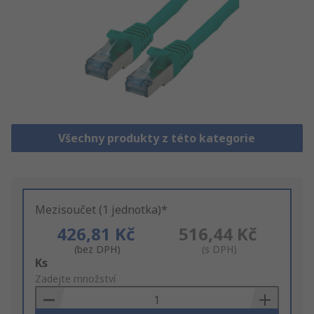
Všechny produkty z této kategorie
Mezisoučet (1 jednotka)*
426,81 Kč
516,44 Kč
(bez DPH)
(s DPH)
Add
Ks
to
Zadejte množství
Basket