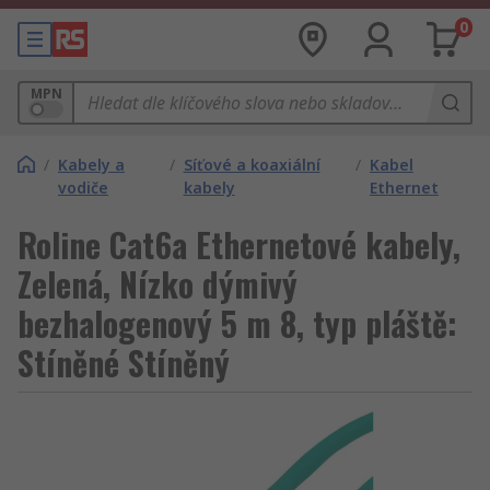
0
MPN
/
Kabely a
/
Síťové a koaxiální
/
Kabel
vodiče
kabely
Ethernet
Roline Cat6a Ethernetové kabely,
Zelená, Nízko dýmivý
bezhalogenový 5 m 8, typ pláště:
Stíněné Stíněný