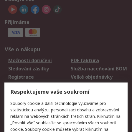
Přijímáme
Vše o nákupu
Možnosti doručení
PDF faktura
Sledování zásilky
Služba naceňování BOM
Registrace
Velké objednávky
Vrácení zboží
Respektujeme vaše soukromí
Právní
Soubory cookie a další technologie využíváme pro
statistickou analýzu, personalizaci obsahu a zobrazování
Autorská práva
Obchodní podmínky
reklam na webových stránkách třetích stran. Kliknutím na
společnosti RS
„Povolit vše“ souhlasíte se zpracováním všech souborů
Prohlášení o ochraně
Zabezpečení
cookie. Soubory cookie můžete vybrat kliknutím na