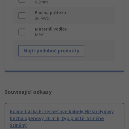
6.2mm
Plocha průřezu
26 AWG
Materiál vodiče
Měď
Najít podobné produkty
Související odkazy
Roline Cat6a Ethernetové kabely Nízko dýmivý
bezhalogenový 20 m 8, typ pláště: Stíněné
Stíněný