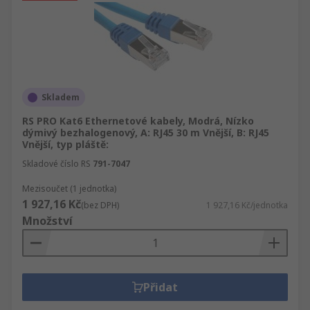
Skladem
RS PRO Kat6 Ethernetové kabely, Modrá, Nízko
dýmivý bezhalogenový, A: RJ45 30 m Vnější, B: RJ45
Vnější, typ pláště:
Skladové číslo RS
791-7047
Mezisoučet (1 jednotka)
1 927,16 Kč
(bez DPH)
1 927,16 Kč/jednotka
Množství
Přidat