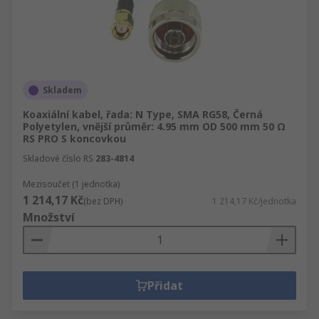
Skladem
Koaxiální kabel, řada: N Type, SMA RG58, Černá
Polyetylen, vnější průměr: 4.95 mm OD 500 mm 50 Ω
RS PRO S koncovkou
Skladové číslo RS
283-4814
Mezisoučet (1 jednotka)
1 214,17 Kč
(bez DPH)
1 214,17 Kč/jednotka
Množství
Přidat