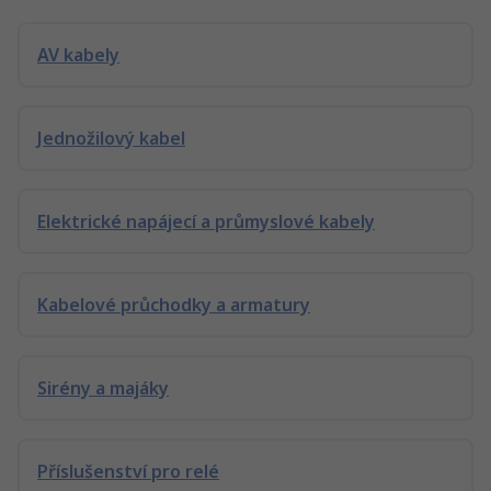
AV kabely
Jednožilový kabel
Elektrické napájecí a průmyslové kabely
Kabelové průchodky a armatury
Sirény a majáky
Příslušenství pro relé