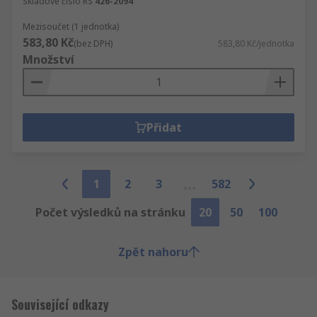
Skladové číslo RS
426-2094
Mezisoučet (1 jednotka)
583,80 Kč
(bez DPH)
583,80 Kč/jednotka
Množství
Přidat
1
2
3
582
Počet výsledků na stránku
20
50
100
Zpět nahoru
Související odkazy