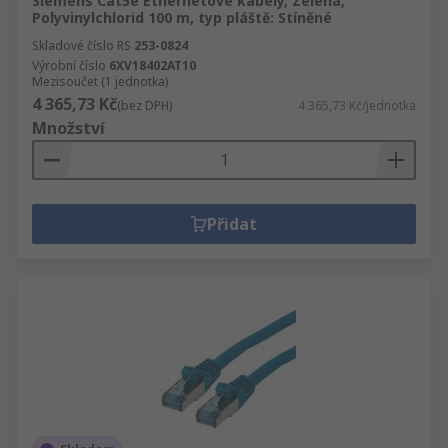
Siemens Cat5e Ethernetové kabely, Zelená,
Polyvinylchlorid 100 m, typ pláště: Stíněné
Skladové číslo RS
253-0824
Výrobní číslo
6XV18402AT10
Mezisoučet (1 jednotka)
4 365,73 Kč
(bez DPH)
4 365,73 Kč/jednotka
Množství
Přidat