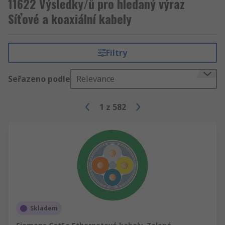
11622 Výsledky/ů pro hledaný výraz
Síťové a koaxiální kabely
Filtry
Seřazeno podle
Relevance
1
z
582
Skladem