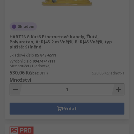
Skladem
HARTING Kat6 Ethernetové kabely, Žlutá,
Polyuretan, A: RJ45 2 m Vnější, B: RJ45 Vnější, typ
pláště: Stíněné
Skladové číslo RS
843-6511
Výrobní číslo
09474747111
Mezisoučet (1 jednotka)
530,06 Kč
(bez DPH)
530,06 Kč/jednotka
Množství
Přidat