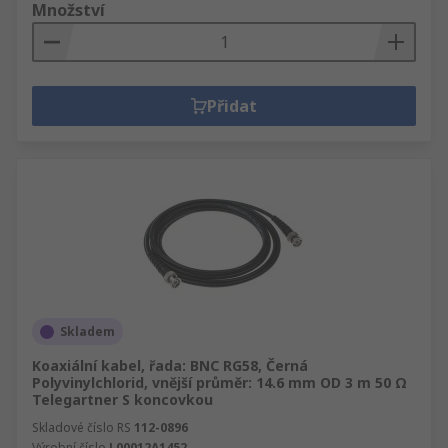
Množství
Přidat
Skladem
Koaxiální kabel, řada: BNC RG58, Černá
Polyvinylchlorid, vnější průměr: 14.6 mm OD 3 m 50 Ω
Telegartner S koncovkou
Skladové číslo RS
112-0896
Výrobní číslo
L00012A1452