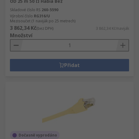
OD 25 m 50 Ω Habia Bez
Skladové číslo RS
260-5590
Výrobní číslo
RG316/U
Mezisoučet (1 naviják po 25 metrech)
3 862,34 Kč
(bez DPH)
3 862,34 Kč/naviják
Množství
Přidat
Dočasně vyprodáno