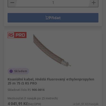
Přidat
Skladem
Koaxiální kabel, Hnědá Fluorovaný ethylenpropylen
25 m 75 Ω RS PRO
Skladové číslo RS
906-0616
Mezisoučet (1 naviják po 25 metrech)
4 041,91 Kč
(bez DPH)
4 041,91 Kč/naviják