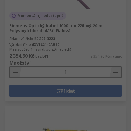
Momentáln_ nedostupné
Siemens Optický kabel 1000 μm 2žilový 20 m
Polyvinylchlorid plášť, Fialová
Skladové číslo RS
203-3223
Výrobní číslo
6XV1821-0AH10
Mezisoučet (1 naviják po 20 metrech)
2 354,90 Kč
(bez DPH)
2 354,90 Kč/naviják
Množství
Přidat