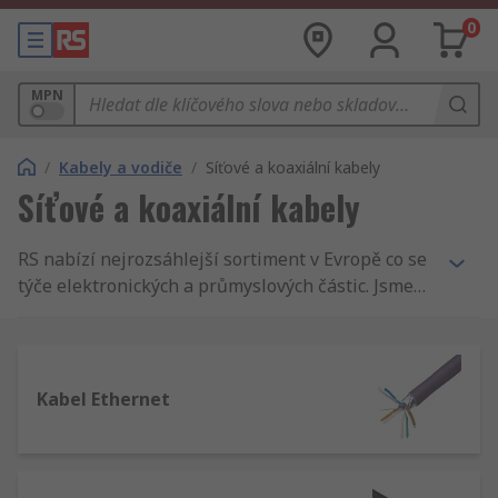
0
MPN
/
Kabely a vodiče
/
Síťové a koaxiální kabely
Síťové a koaxiální kabely
RS nabízí nejrozsáhlejší sortiment v Evropě co se
týče elektronických a průmyslových částic. Jsme
hrdi na naši reputaci a kvalitní servis a
garantujeme nejlepší zásobenost a konkurence
schopnou nabídku. U nás najdete Síťové a
komunikační kabely, které společně se stovkami
Kabel Ethernet
a tisíci dalších výrobků patří k nejkvalitnějším a
nejbezpečnějším v oboru. Zákazníci se mohou
těšit z výhod jako je dodávka Síťové a