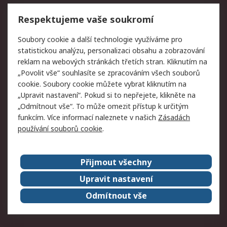
Vrácení zboží
Respektujeme vaše soukromí
Právní
Soubory cookie a další technologie využíváme pro
statistickou analýzu, personalizaci obsahu a zobrazování
Autorská práva
Obchodní podmínky
reklam na webových stránkách třetích stran. Kliknutím na
společnosti RS
„Povolit vše“ souhlasíte se zpracováním všech souborů
Prohlášení o ochraně
Zabezpečení
cookie. Soubory cookie můžete vybrat kliknutím na
údajů
elektronické pošty
„Upravit nastavení“. Pokud si to nepřejete, klikněte na
Zásady pro soubory
Zásady ochrany
„Odmítnout vše“. To může omezit přístup k určitým
cookie
osobních údajů
funkcím. Více informací naleznete v našich
Zásadách
používání souborů cookie
.
O naší společnosti
Přijmout všechny
Celosvětově
Kontakt
O naší společnosti
RS Group
Upravit nastavení
Kariéra
Ocenění
Odmítnout vše
ESG