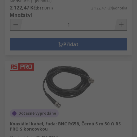
Mezisoučet (1 jednotka)
2 122,47 Kč
(bez DPH)
2 122,47 Kč/jednotka
Množství
Přidat
Dočasně vyprodáno
Koaxiální kabel, řada: BNC RG58, Černá 5 m 50 Ω RS
PRO S koncovkou