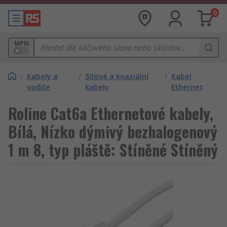
0
MPN
/
Kabely a
/
Síťové a koaxiální
/
Kabel
vodiče
kabely
Ethernet
Roline Cat6a Ethernetové kabely,
Bílá, Nízko dýmivý bezhalogenový
1 m 8, typ pláště: Stíněné Stíněný