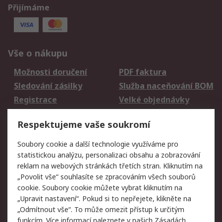
Přijímáme
Vše o nákupu
Možnosti doručení
PDF faktura
Sledování zásilky
Služba naceňování BOM
Registrace
Velké objednávky
Vrácení zboží
Respektujeme vaše soukromí
Právní
Soubory cookie a další technologie využíváme pro
statistickou analýzu, personalizaci obsahu a zobrazování
Autorská práva
Obchodní podmínky
reklam na webových stránkách třetích stran. Kliknutím na
společnosti RS
„Povolit vše“ souhlasíte se zpracováním všech souborů
Prohlášení o ochraně
Zabezpečení
cookie. Soubory cookie můžete vybrat kliknutím na
údajů
elektronické pošty
„Upravit nastavení“. Pokud si to nepřejete, klikněte na
Zásady pro soubory
Zásady ochrany
„Odmítnout vše“. To může omezit přístup k určitým
cookie
osobních údajů
funkcím. Více informací naleznete v našich
Zásadách