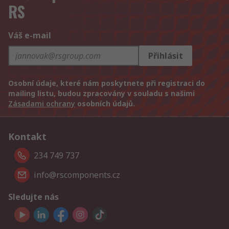
RS
Váš e-mail
Přihlásit
Osobní údaje, které nám poskytnete při registraci do
mailing listu, budou zpracovány v souladu s našimi
Zásadami ochrany
osobních údajů.
Kontakt
234 749 737
info@rscomponents.cz
Sledujte nás