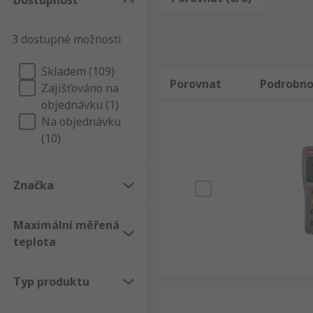
Dostupnost
rychle a jednoduše. Upřesněte své hledání podle Ca
značky, dostupnosti nebo alfabeticky. Nezapomeňte se
3 dostupné možnosti
všechny Termohygrometry výrobky, jejich používání s
Skladem (109)
Porovnat
Podrobno
Zajišťováno na
objednávku (1)
Na objednávku
(10)
Značka
Maximální měřená
teplota
Typ produktu