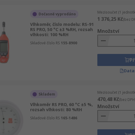
Mezisoučet (1 jednotk
Dočasně vyprodáno
1 376,25 Kč
(bez D
Vlhkoměr, číslo modelu: RS-91
RS PRO, 50 °C ±3 %RH, rozsah
Množství
vlhkosti: 100 %RH
Skladové číslo RS
155-8900
Př
Data
Mezisoučet (1 jednotk
Skladem
470,48 Kč
(bez DPH
Vlhkoměr RS PRO, 60 °C ±5 %,
Množství
rozsah vlhkosti: 80 %RH
Skladové číslo RS
165-1486