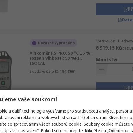
Př
Data
Mezisoučet (1 jednotk
Dočasně vyprodáno
6 919,15 Kč
(bez D
Vlhkoměr RS PRO, 50 °C ±5 %,
rozsah vlhkosti: 99 %RH,
Množství
ISOCAL
Skladové číslo RS
194-8661
Př
ujeme vaše soukromí
Data
kie a další technologie využíváme pro statistickou analýzu, personal
brazování reklam na webových stránkách třetích stran. Kliknutím na 
Mezisoučet (1 jednotk
Skladem
síte se zpracováním všech souborů cookie. Soubory cookie můžete 
5 744,47 Kč
(bez D
a „Upravit nastavení“. Pokud si to nepřejete, klikněte na „Odmítnout v
Vlhkoměr RS PRO, 60 °C ±3