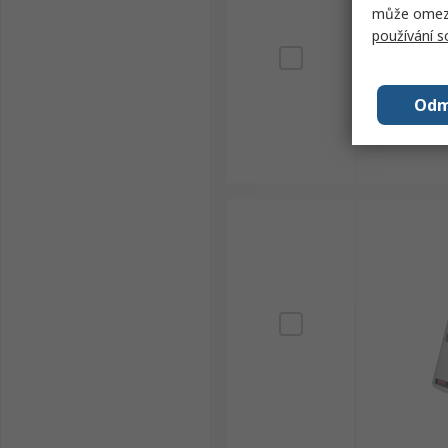
může omezit
používání 
Odm