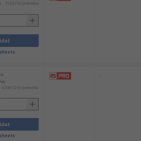
)
724,87 Kč/jednotka
idat
sheets
a)
-
PH)
4 349,72 Kč/jednotka
idat
sheets