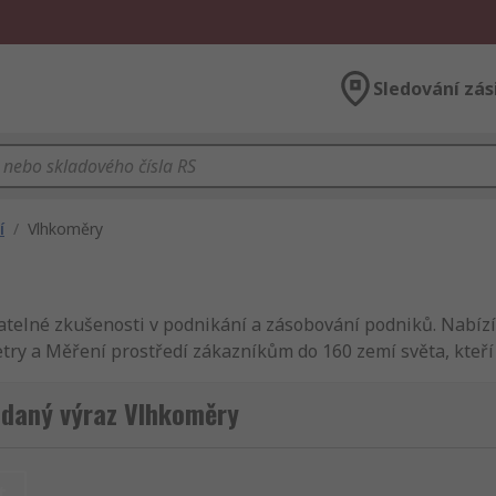
Sledování zás
í
/
Vlhkoměry
vnatelné zkušenosti v podnikání a zásobování podniků. Na
ry a Měření prostředí zákazníkům do 160 zemí světa, kteří 
tví pro vlhkoměry nebo Barometry a meteorologické stanice. J
t, že naše Termohygrometry jsou od nejlepších dodavatelů 
edaný výraz Vlhkoměry
ykoliv je to možné, tak zajistíme, aby Vaše dodávka obsahuj
bní a bezpečnostní vybavení, dále Termohygrometry, elektri
avení. Najdete tam Testování a měření a Měření prostředí.
t