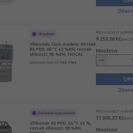
Př
Data
Mezisoučet (1 jednotk
Skladem
9 253,30 Kč
(bez D
Vlhkoměr, číslo modelu: RS1364
RS PRO, 60 °C ±3 %RH, rozsah
Množství
vlhkosti: 95 %RH, ISOCAL
Skladové číslo RS
193-7764
Př
Data
Mezisoučet (1 jednotk
Dočasně vyprodáno
11 930,37 Kč
(bez 
Vlhkoměr RS PRO, 50 °C ±5 %,
rozsah vlhkosti: 99 %RH,
Množství