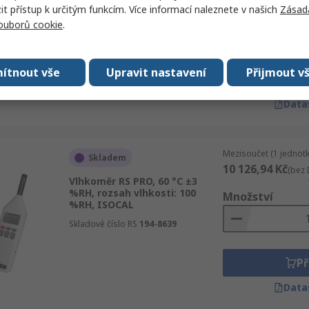
 přístup k určitým funkcím. Více informací naleznete v našich
%RH, rozsah vlhkosti: 100 %RH
Zásad
Množství
souborů cookie
.
Skladové číslo RS
127-8296
ítnout vše
Upravit nastavení
Přijmout v
Př
Data
Mezisoučet (1 jednotk
Skladem
10 126,94 Kč
(bez 
Vlhkoměr RS PRO, 60 °C ±3
%RH, rozsah vlhkosti: 100
Množství
%RH, ISOCAL
Skladové číslo RS
194-8639
Př
Data