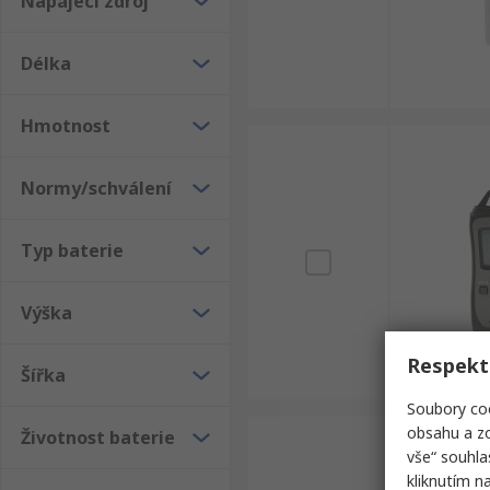
Napájecí zdroj
Délka
Hmotnost
Normy/schválení
Typ baterie
Výška
Respekt
Šířka
Soubory coo
obsahu a zo
Životnost baterie
vše“ souhla
kliknutím n