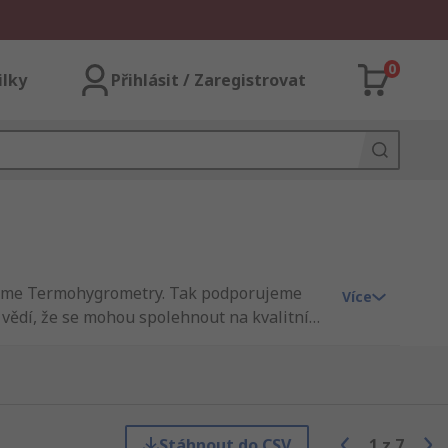
0
ilky
Přihlásit / Zaregistrovat
bízíme Termohygrometry. Tak podporujeme
Více
vědí, že se mohou spolehnout na kvalitní
ako evropský špičkový distributor IT,
v odvětví nebo vyrobeny přímo v RS.
ící Termohygrometry dorazila přístí den. RS
cké a průmyslové výrobky. Prohlédněte si
 Na našich stránkách se můžete orientovat
Stáhnout do CSV
1
z
7