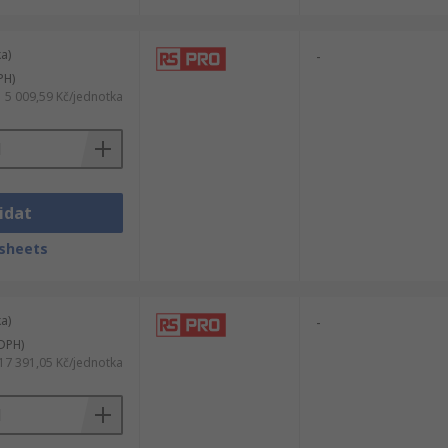
a)
-
PH)
5 009,59 Kč/jednotka
idat
sheets
a)
-
DPH)
17 391,05 Kč/jednotka