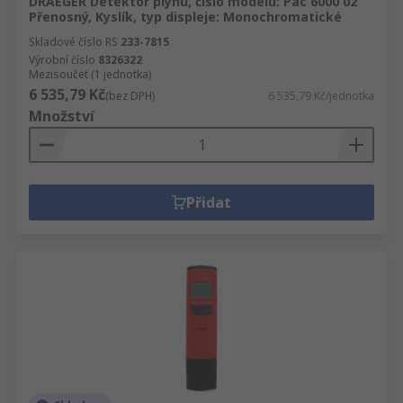
DRAEGER Detektor plynu, číslo modelu: Pac 6000 02
Přenosný, Kyslík, typ displeje: Monochromatické
Skladové číslo RS
233-7815
Výrobní číslo
8326322
Mezisoučet (1 jednotka)
6 535,79 Kč
(bez DPH)
6 535,79 Kč/jednotka
Množství
Přidat