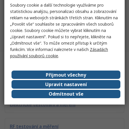
Soubory cookie a další technologie využíváme pro
statistickou analýzu, personalizaci obsahu a zobrazování
1
2
3
69
reklam na webových stránkách třetích stran. Kliknutím na
„Povolit vše“ souhlasíte se zpracováním všech souborů
Počet výsledků na stránku
20
50
100
cookie. Soubory cookie můžete vybrat kliknutím na
„Upravit nastavení“. Pokud si to nepřejete, klikněte na
Zpět nahoru
„Odmítnout vše“. To může omezit přístup k určitým
funkcím. Více informací naleznete v našich
Zásadách
používání souborů cookie
.
Související odkazy
Přijmout všechny
Testování a měření rychlosti
Upravit nastavení
Odmítnout vše
Elektrické testování a měření
RF testování a měření