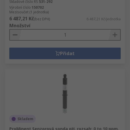
Skladové číslo RS
531-292
Výrobní číslo
150702
Mezisoučet (1 jednotka)
6 487,21 Kč
(bez DPH)
6 487,21 Kč/jednotka
Množství
Přidat
Skladem
ProMinent Senzorová sonda pH, rozsah: 0 to 10 ppm,