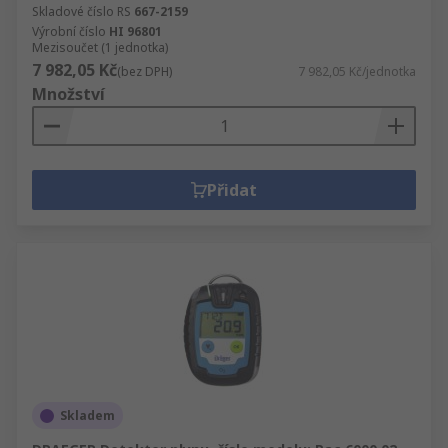
Skladové číslo RS
667-2159
Výrobní číslo
HI 96801
Mezisoučet (1 jednotka)
7 982,05 Kč
(bez DPH)
7 982,05 Kč/jednotka
Množství
Přidat
Skladem