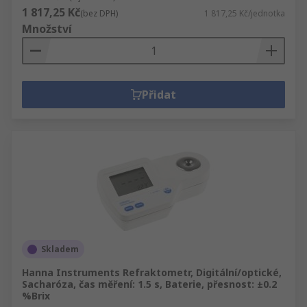
1 817,25 Kč
(bez DPH)
1 817,25 Kč/jednotka
Množství
Přidat
Skladem
Hanna Instruments Refraktometr, Digitální/optické,
Sacharóza, čas měření: 1.5 s, Baterie, přesnost: ±0.2
%Brix