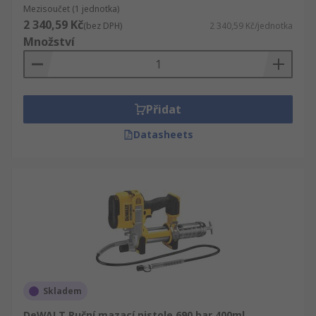
Mezisoučet (1 jednotka)
2 340,59 Kč
(bez DPH)
2 340,59 Kč/jednotka
Množství
Přidat
Datasheets
Skladem
DeWALT Ruční mazací pistole 690 bar 400ml