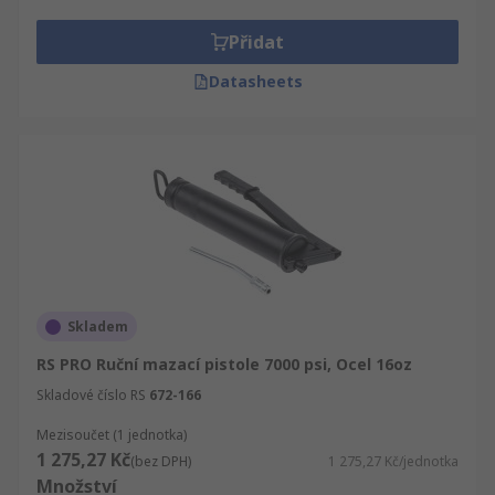
budete mít možnost dodání do příštího dne. A
chcete-li objednat Ruční mazací pistole nebo
Přidat
Ruční mazací pistole a příslušenství ve velkém,
Datasheets
kontaktujte nás online a projednáme naše
flexibilní slevy. Ujistěte se, že kvalita Nástroje je
naším cílem číslo jedna.
Skladem
RS PRO Ruční mazací pistole 7000 psi, Ocel 16oz
Skladové číslo RS
672-166
Mezisoučet (1 jednotka)
1 275,27 Kč
(bez DPH)
1 275,27 Kč/jednotka
Množství