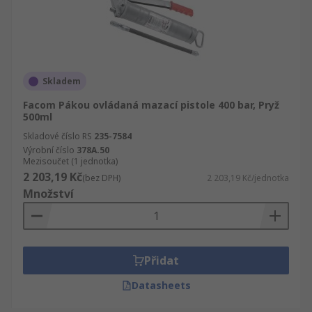
Skladem
Facom Pákou ovládaná mazací pistole 400 bar, Pryž
500ml
Skladové číslo RS
235-7584
Výrobní číslo
378A.50
Mezisoučet (1 jednotka)
2 203,19 Kč
(bez DPH)
2 203,19 Kč/jednotka
Množství
Přidat
Datasheets