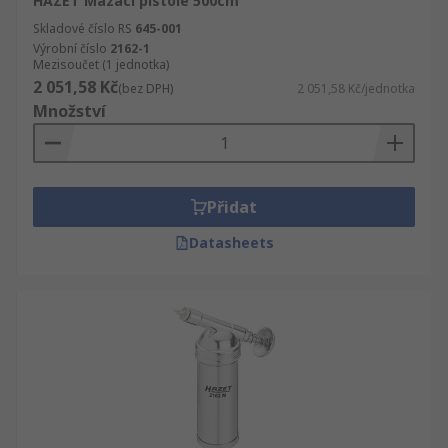
HAZET Mazací pistole 500cm³
Skladové číslo RS
645-001
Výrobní číslo
2162-1
Mezisoučet (1 jednotka)
2 051,58 Kč
(bez DPH)
2 051,58 Kč/jednotka
Množství
Přidat
Datasheets