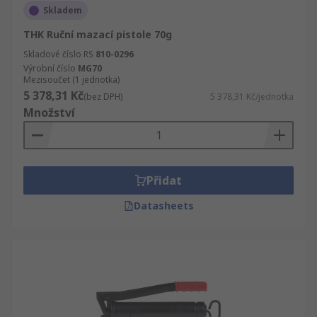
Skladem
THK Ruční mazací pistole 70g
Skladové číslo RS
810-0296
Výrobní číslo
MG70
Mezisoučet (1 jednotka)
5 378,31 Kč
(bez DPH)
5 378,31 Kč/jednotka
Množství
Přidat
Datasheets