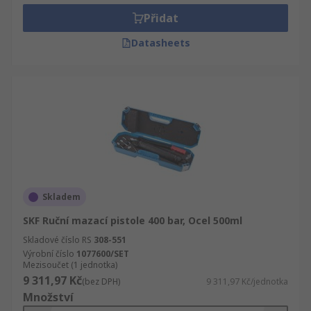
Přidat
Datasheets
Skladem
SKF Ruční mazací pistole 400 bar, Ocel 500ml
Skladové číslo RS
308-551
Výrobní číslo
1077600/SET
Mezisoučet (1 jednotka)
9 311,97 Kč
(bez DPH)
9 311,97 Kč/jednotka
Množství