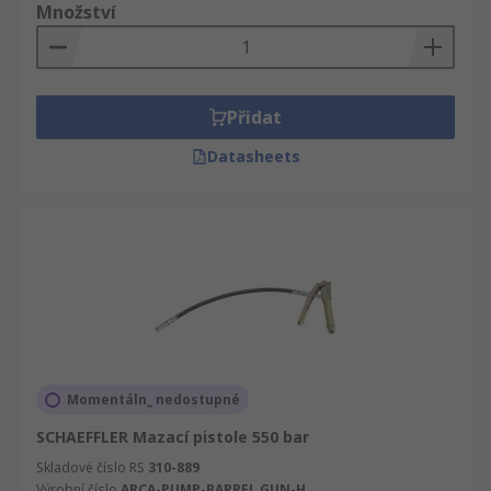
Množství
Přidat
Datasheets
Momentáln_ nedostupné
SCHAEFFLER Mazací pistole 550 bar
Skladové číslo RS
310-889
Výrobní číslo
ARCA-PUMP-BARREL.GUN-H