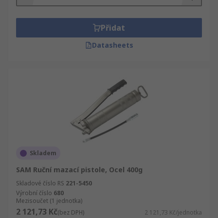
Přidat
Datasheets
Skladem
SAM Ruční mazací pistole, Ocel 400g
Skladové číslo RS
221-5450
Výrobní číslo
680
Mezisoučet (1 jednotka)
2 121,73 Kč
(bez DPH)
2 121,73 Kč/jednotka