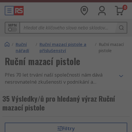
0
MPN
/
Ruční
/
Ruční mazací pistole a
/
Ruční mazací
nářadí
příslušenství
pistole
Ruční mazací pistole
Přes 70 let trvání naší společnosti nám dává
nesrovnatelné zkušenosti v podnikání a
zásobování podniků. Nabízíme Ruční mazací
pistole. Tak podporujeme inženýry v celém světě,
35 Výsledky/ů pro hledaný výraz Ruční
distribuujeme Ruční mazací pistole a Ruční
mazací pistole
mazací pistole a příslušenství zákazníkům do 160
zemí světa, kteří vědí, že se mohou spolehnout na
kvalitní produkt a vynikající servis, ať se jedná o
Filtry
Mazací pistole, spojovací sady nebo Mazací