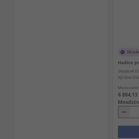
Sklad
Hadice pr
Skladové čí
Výrobní čís
Mezisoučet 
6 884,13
Množstv