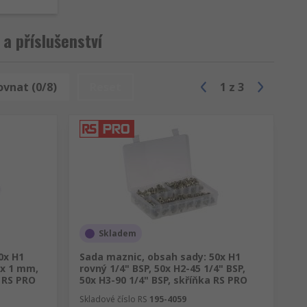
a příslušenství
ovnat (0/8)
Reset
1
z
3
Skladem
0x H1
Sada maznic, obsah sady: 50x H1
 x 1 mm,
rovný 1/4" BSP, 50x H2-45 1/4" BSP,
a RS PRO
50x H3-90 1/4" BSP, skříňka RS PRO
Skladové číslo RS
195-4059