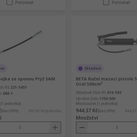
Porovnat
Porovnat
em
Skladem
pojka se sponou Pryž SAM
BETA Ruční mazací pistole 5
Ocel 500cm³
slo RS
221-5451
Skladové číslo RS
616-592
lo
680-1
Výrobní číslo
1750 500
(1 jednotka)
Mezisoučet (1 jednotka)
č
944,37 Kč
(bez DPH)
393,97 Kč/jednotka
(bez DPH)
944,37
í
Množství