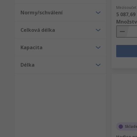
Mezisoučet 
Normy/schválení
5 087,69
Množstv
Celková délka
Kapacita
Délka
Sklad
Hadice pr