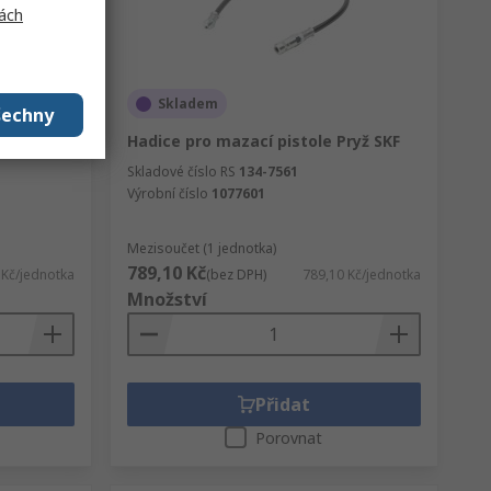
ách
Skladem
šechny
 2500 psi,
Hadice pro mazací pistole Pryž SKF
Skladové číslo RS
134-7561
Výrobní číslo
1077601
Mezisoučet (1 jednotka)
789,10 Kč
 Kč/jednotka
(bez DPH)
789,10 Kč/jednotka
Množství
Přidat
Porovnat