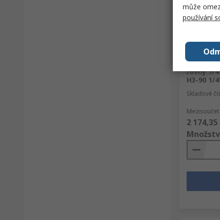
může omezit
používání 
Sklad
Odm
Sada maz
rovný 1/4
H3-90 1/4
Skladové čí
Mezisoučet 
2 174,35
Množstv