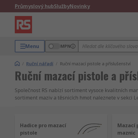
Průmyslový hub
Služby
Novinky
Menu
MPN
/
Ruční nářadí
/
Ruční mazací pistole a příslušenství
Ruční mazací pistole a přís
Společnost RS nabízí sortiment vysoce kvalitních man
sortiment maziv a těsnicích hmot naleznete v sekci Le
Hadice pro mazací
Mazací p
pistole
maznic