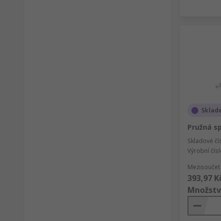
Sklad
Pružná s
Skladové čí
Výrobní čís
Mezisoučet 
393,97 K
Množstv