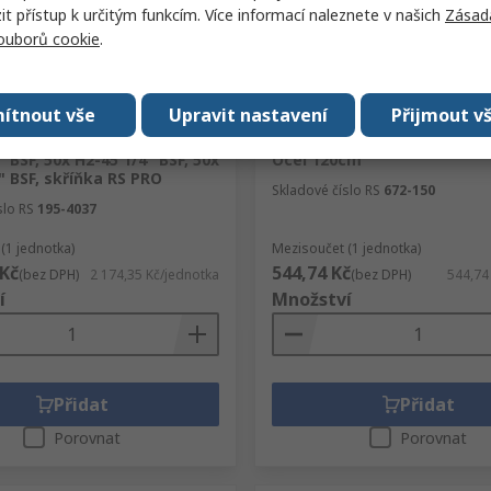
 přístup k určitým funkcím. Více informací naleznete v našich
Zásad
souborů cookie
.
em
Skladem
ítnout vše
Upravit nastavení
Přijmout v
nic, obsah sady: 50x H1
RS PRO Ruční mazací pistole
" BSF, 50x H2-45 1/4" BSF, 50x
Ocel 120cm³
" BSF, skříňka RS PRO
Skladové číslo RS
672-150
slo RS
195-4037
(1 jednotka)
Mezisoučet (1 jednotka)
 Kč
544,74 Kč
(bez DPH)
2 174,35 Kč/jednotka
(bez DPH)
544,74
í
Množství
Přidat
Přidat
Porovnat
Porovnat