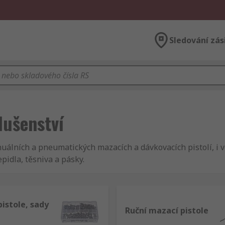
Sledování zás
lušenství
uálních a pneumatických mazacích a dávkovacích pistolí, i 
pidla, těsniva a pásky.
istole, sady
Ruční mazací pistole