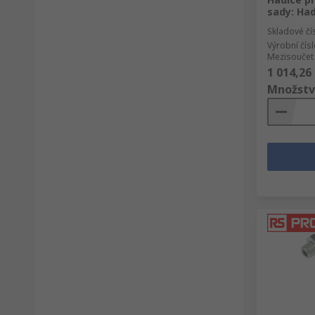
sady: Ha
Skladové čí
Výrobní čís
Mezisoučet 
1 014,26
Množstv