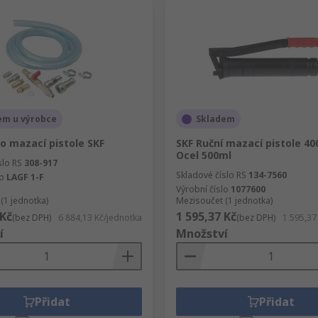
em u výrobce
Skladem
o mazací pistole SKF
SKF Ruční mazací pistole 400
Ocel 500ml
slo RS
308-917
Skladové číslo RS
134-7560
lo
LAGF 1-F
Výrobní číslo
1077600
(1 jednotka)
Mezisoučet (1 jednotka)
 Kč
1 595,37 Kč
(bez DPH)
6 884,13 Kč/jednotka
(bez DPH)
1 595,37
í
Množství
Přidat
Přidat