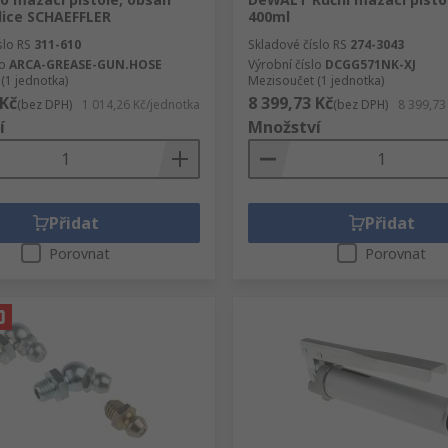
dice SCHAEFFLER
400ml
slo RS
311-610
Skladové číslo RS
274-3043
lo
ARCA-GREASE-GUN.HOSE
Výrobní číslo
DCGG571NK-XJ
(1 jednotka)
Mezisoučet (1 jednotka)
 Kč
8 399,73 Kč
(bez DPH)
1 014,26 Kč/jednotka
(bez DPH)
8 399,73
í
Množství
Přidat
Přidat
Porovnat
Porovnat