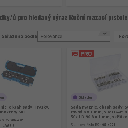
dky/ů pro hledaný výraz Ruční mazací pistole 
Seřazeno podle
Relevance
Por
em
Skladem
ic, obsah sady: Trysky,
Sada maznic, obsah sady: 5
onektory SKF
rovný 8 x 1 mm, 50x H2-45 8
50x H3-90 8 x 1 mm, skříňk
slo RS
308-476
Skladové číslo RS
195-4071
lo
LAGS 8