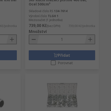
Ocel 500cm³
Skladové číslo RS
134-7614
Výrobní číslo
TLGH 1
Mezisoučet (1 jednotka)
739,00 Kč
 Kč/jednotka
(bez DPH)
739,00 Kč/jednotka
Množství
Přidat
Porovnat