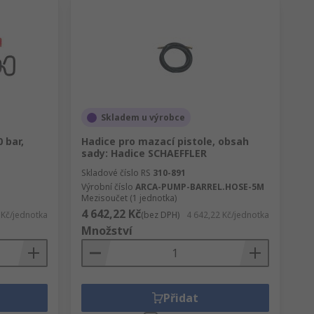
Skladem u výrobce
 bar,
Hadice pro mazací pistole, obsah
sady: Hadice SCHAEFFLER
Skladové číslo RS
310-891
Výrobní číslo
ARCA-PUMP-BARREL.HOSE-5M
Mezisoučet (1 jednotka)
4 642,22 Kč
 Kč/jednotka
(bez DPH)
4 642,22 Kč/jednotka
Množství
Přidat