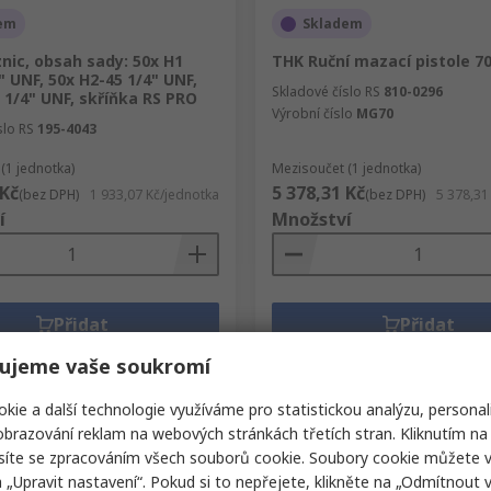
em
Skladem
nic, obsah sady: 50x H1
THK Ruční mazací pistole 7
" UNF, 50x H2-45 1/4" UNF,
Skladové číslo RS
810-0296
 1/4" UNF, skříňka RS PRO
Výrobní číslo
MG70
slo RS
195-4043
(1 jednotka)
Mezisoučet (1 jednotka)
 Kč
5 378,31 Kč
(bez DPH)
1 933,07 Kč/jednotka
(bez DPH)
5 378,31
í
Množství
Přidat
Přidat
Porovnat
Porovnat
ujeme vaše soukromí
kie a další technologie využíváme pro statistickou analýzu, personal
brazování reklam na webových stránkách třetích stran. Kliknutím na 
síte se zpracováním všech souborů cookie. Soubory cookie můžete 
a „Upravit nastavení“. Pokud si to nepřejete, klikněte na „Odmítnout v