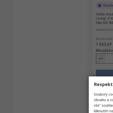
Sklad
Sada maz
rovný 1/4
50x H3-90
Skladové čí
Mezisoučet 
1 933,07
Množstv
Respekt
Soubory coo
obsahu a zo
vše“ souhla
kliknutím n