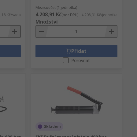
Mezisoučet (1 jednotka)
4 208,91 Kč
3,18 Kč/sada
(bez DPH)
4 208,91 Kč/jednotka
Množství
Přidat
Porovnat
Skladem
e 690 bar
SKF Ruční mazací pistole 400 bar,