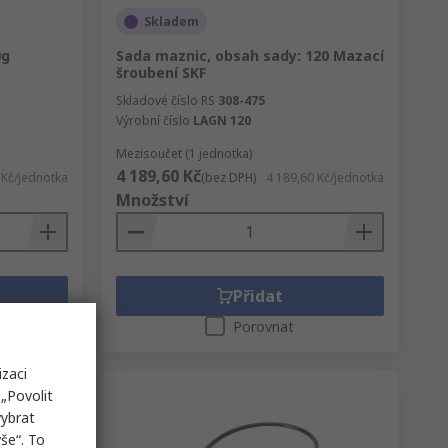
Skladem
0g
Sada maznic, obsah sady: 120 Mazací
šroubení SKF
Skladové číslo RS
308-475
Výrobní číslo
LAGN 120
Mezisoučet (1 jednotka)
4 189,60 Kč
 Kč/jednotka
(bez DPH)
4 189,60 Kč/jednotka
Množství
Přidat
Porovnat
izaci
„Povolit
vybrat
še“. To