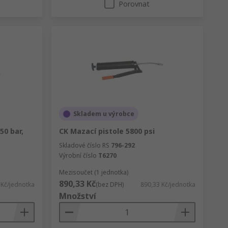
Porovnat
Skladem u výrobce
50 bar,
CK Mazací pistole 5800 psi
Skladové číslo RS
796-292
Výrobní číslo
T6270
Mezisoučet (1 jednotka)
890,33 Kč
 Kč/jednotka
(bez DPH)
890,33 Kč/jednotka
Množství