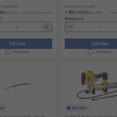
(1 jednotka)
Mezisoučet (1 sada)
 Kč
1 983,18 Kč
(bez DPH)
5 087,69 Kč/jednotka
(bez DPH)
1 98
í
Množství
Přidat
Přidat
Porovnat
Porovnat
em
Skladem
o mazací pistole, obsah
DeWALT Ruční mazací pistol