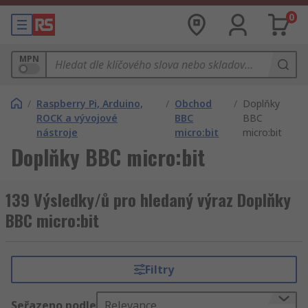
0
MPN
/
Raspberry Pi, Arduino,
/
Obchod
/
Doplňky
ROCK a vývojové
BBC
BBC
nástroje
micro:bit
micro:bit
Doplňky BBC micro:bit
139 Výsledky/ů pro hledaný výraz Doplňky
BBC micro:bit
Filtry
Seřazeno podle
Relevance