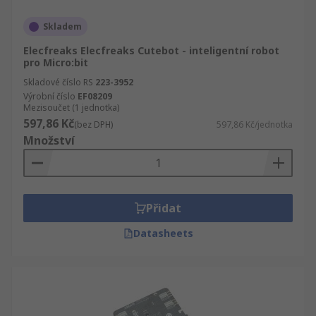
Skladem
Elecfreaks Elecfreaks Cutebot - inteligentní robot
pro Micro:bit
Skladové číslo RS
223-3952
Výrobní číslo
EF08209
Mezisoučet (1 jednotka)
597,86 Kč
(bez DPH)
597,86 Kč/jednotka
Množství
Přidat
Datasheets