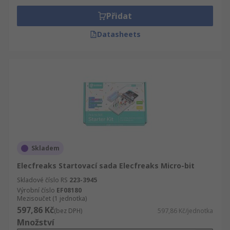
Přidat
Datasheets
Skladem
Elecfreaks Startovací sada Elecfreaks Micro-bit
Skladové číslo RS
223-3945
Výrobní číslo
EF08180
Mezisoučet (1 jednotka)
597,86 Kč
(bez DPH)
597,86 Kč/jednotka
Množství