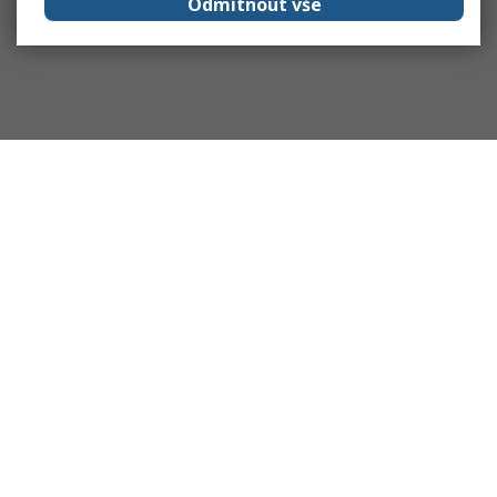
Odmítnout vše