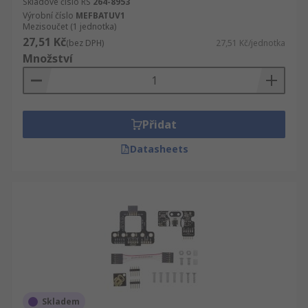
Skladové číslo RS
264-8953
Výrobní číslo
MEFBATUV1
Mezisoučet (1 jednotka)
27,51 Kč
(bez DPH)
27,51 Kč/jednotka
Množství
Přidat
Datasheets
Skladem