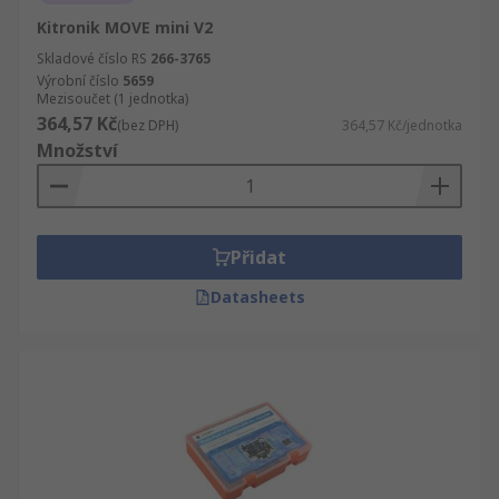
Kitronik MOVE mini V2
Skladové číslo RS
266-3765
Výrobní číslo
5659
Mezisoučet (1 jednotka)
364,57 Kč
(bez DPH)
364,57 Kč/jednotka
Množství
Přidat
Datasheets