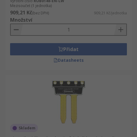
Výrobní číslo
ROB0148-EN-LW
Mezisoučet (1 jednotka)
909,21 Kč
(bez DPH)
909,21 Kč/jednotka
Množství
Přidat
Datasheets
Skladem