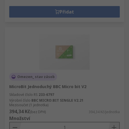
Přidat
Omezen_ stav zásob
MicroBit Jednoduchý BBC Micro bit V2
Skladové číslo RS
233-6797
Výrobní číslo
BBC MICRO:BIT SINGLE V2.21
Mezisoučet (1 jednotka)
394,34 Kč
(bez DPH)
394,34 Kč/jednotka
Množství