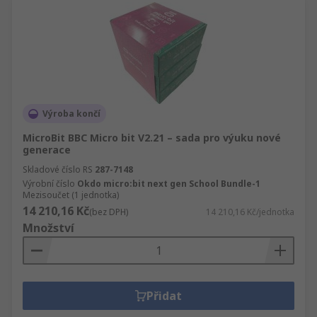
Výroba končí
MicroBit BBC Micro bit V2.21 – sada pro výuku nové
generace
Skladové číslo RS
287-7148
Výrobní číslo
Okdo micro:bit next gen School Bundle-1
Mezisoučet (1 jednotka)
14 210,16 Kč
(bez DPH)
14 210,16 Kč/jednotka
Množství
Přidat