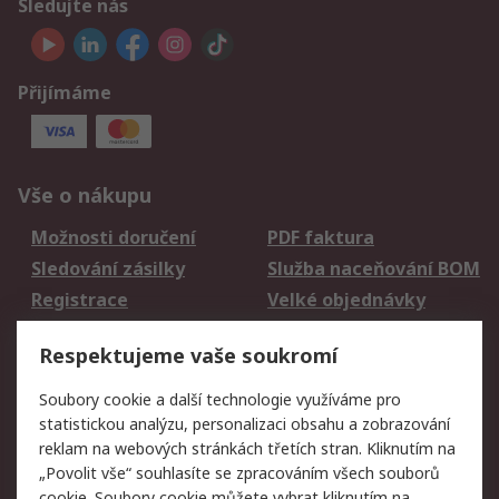
Sledujte nás
Přijímáme
Vše o nákupu
Možnosti doručení
PDF faktura
Sledování zásilky
Služba naceňování BOM
Registrace
Velké objednávky
Vrácení zboží
Respektujeme vaše soukromí
Právní
Soubory cookie a další technologie využíváme pro
statistickou analýzu, personalizaci obsahu a zobrazování
Autorská práva
Obchodní podmínky
reklam na webových stránkách třetích stran. Kliknutím na
společnosti RS
„Povolit vše“ souhlasíte se zpracováním všech souborů
Prohlášení o ochraně
Zabezpečení
cookie. Soubory cookie můžete vybrat kliknutím na