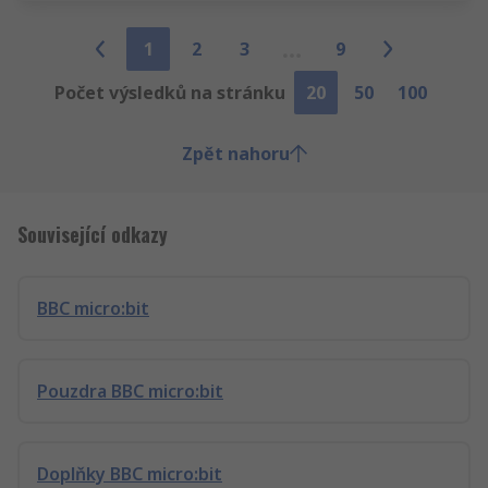
1
2
3
9
Počet výsledků na stránku
20
50
100
Zpět nahoru
Související odkazy
BBC micro:bit
Pouzdra BBC micro:bit
Doplňky BBC micro:bit