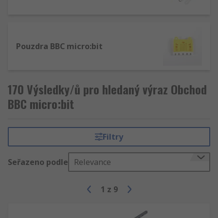
Pouzdra BBC micro:bit
170 Výsledky/ů pro hledaný výraz Obchod
BBC micro:bit
Filtry
Seřazeno podle
Relevance
1
z
9