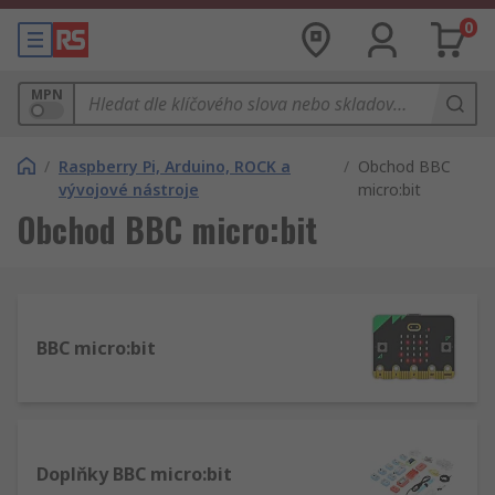
0
MPN
/
Raspberry Pi, Arduino, ROCK a
/
Obchod BBC
vývojové nástroje
micro:bit
Obchod BBC micro:bit
BBC micro:bit
Doplňky BBC micro:bit