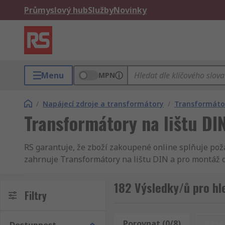
Průmyslový hub
Služby
Novinky
Menu
MPN
/
Napájecí zdroje a transformátory
/
Transformáto
Transformátory na lištu DI
RS garantuje, že zboží zakoupené online splňuje poža
zahrnuje Transformátory na lištu DIN a pro montáž d
přesné, proto se k Vám Transformátory na lištu DIN 
jednoduše. Upřesněte své hledání podle Block, Tele
182 Výsledky/ů pro hl
Filtry
zobrazí srovnané podle jména, značky, dostupnosti n
stran technických dat a podpory pro všechny Transfor
opatření. RS nabízí široký sortiment produktů z obla
Porovnat (0/8)
Rese