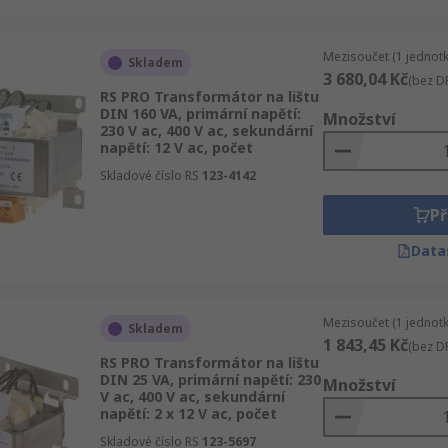
Mezisoučet (1 jednotk
Skladem
3 680,04 Kč
(bez D
RS PRO Transformátor na lištu
DIN 160 VA, primární napětí:
Množství
230 V ac, 400 V ac, sekundární
napětí: 12 V ac, počet
Skladové číslo RS
123-4142
Př
Data
Mezisoučet (1 jednotk
Skladem
1 843,45 Kč
(bez D
RS PRO Transformátor na lištu
DIN 25 VA, primární napětí: 230
Množství
V ac, 400 V ac, sekundární
napětí: 2 x 12 V ac, počet
Skladové číslo RS
123-5697