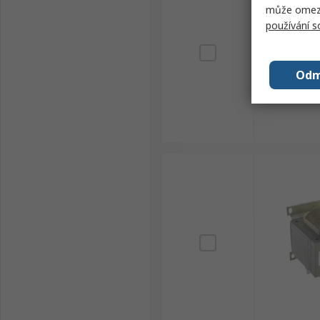
může omezit
používání 
Odm