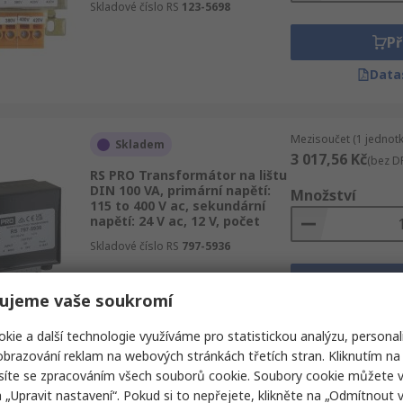
Skladové číslo RS
123-5698
Př
Data
Mezisoučet (1 jednotk
Skladem
3 017,56 Kč
(bez D
RS PRO Transformátor na lištu
DIN 100 VA, primární napětí:
Množství
115 to 400 V ac, sekundární
napětí: 24 V ac, 12 V, počet
Skladové číslo RS
797-5936
Př
ujeme vaše soukromí
Data
kie a další technologie využíváme pro statistickou analýzu, personal
brazování reklam na webových stránkách třetích stran. Kliknutím na 
síte se zpracováním všech souborů cookie. Soubory cookie můžete 
Mezisoučet (1 jednotk
Skladem
a „Upravit nastavení“. Pokud si to nepřejete, klikněte na „Odmítnout v
2 989,32 Kč
(bez D