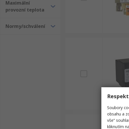
Maximální
provozní teplota
Normy/schválení
Respekt
Soubory coo
obsahu a zo
vše“ souhla
kliknutím n