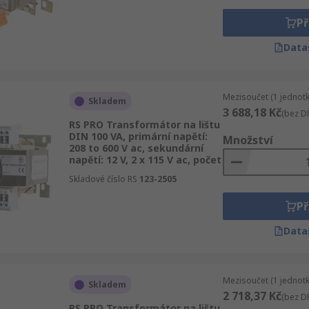
Př
Data
Mezisoučet (1 jednotk
Skladem
3 688,18 Kč
(bez D
RS PRO Transformátor na lištu
DIN 100 VA, primární napětí:
Množství
208 to 600 V ac, sekundární
napětí: 12 V, 2 x 115 V ac, počet
Skladové číslo RS
123-2505
Př
Data
Mezisoučet (1 jednotk
Skladem
2 718,37 Kč
(bez D
RS PRO Transformátor na lištu