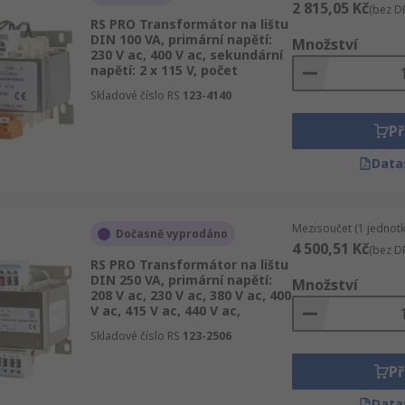
2 815,05 Kč
(bez D
RS PRO Transformátor na lištu
DIN 100 VA, primární napětí:
Množství
230 V ac, 400 V ac, sekundární
napětí: 2 x 115 V, počet
Skladové číslo RS
123-4140
Př
Data
Mezisoučet (1 jednotk
Dočasně vyprodáno
4 500,51 Kč
(bez D
RS PRO Transformátor na lištu
DIN 250 VA, primární napětí:
Množství
208 V ac, 230 V ac, 380 V ac, 400
V ac, 415 V ac, 440 V ac,
Skladové číslo RS
123-2506
Př
Data