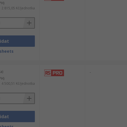
PH)
2 815,05 Kč/jednotka
idat
sheets
a)
-
PH)
4 500,51 Kč/jednotka
idat
sheets