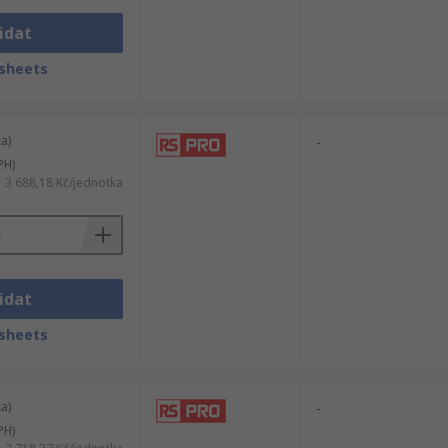
idat
sheets
a)
-
PH)
3 688,18 Kč/jednotka
idat
sheets
a)
-
PH)