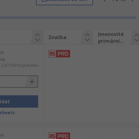
 a konektory. Najdete tam Napájecí zdroje a
tory, Vás můžeme ujistit, že naše
o v RS. Spokojenost zákazníků je pro nás
pro montáž do panelu dorazila přístí den.
Jmenovité
Značka
primární
napětí
a)
-
PH)
2 877,89 Kč/jednotka
idat
sheets
a)
-