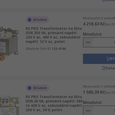
Mezisoučet (1 jednotk
Skladem
4 218,63 Kč
(bez D
RS PRO Transformátor na lištu
DIN 250 VA, primární napětí:
Množství
230 V ac, 400 V ac, sekundární
napětí: 12 V ac, počet
Skladové číslo RS
123-4144
Př
Data
Mezisoučet (1 jednotk
Skladem
1 580,39 Kč
(bez D
RS PRO Transformátor na lištu
DIN 20 VA, primární napětí: 380
Množství
to 420 V ac, sekundární napětí:
230 V ac, 24 V, počet