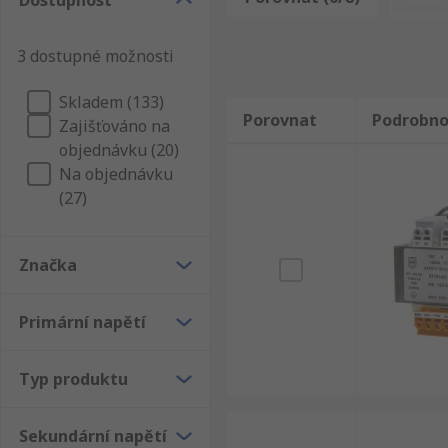
Dostupnost
panelu, elektrické a průmyslové výrobky. Prohlédnět
transformátory a Transformátory. Jako evropský špič
3 dostupné možnosti
Transformátory na lištu DIN a pro montáž do panelu 
velmi důležitá a kdykoliv je to možné, tak zajistíme,
Skladem (133)
Porovnat
Podrobno
Zajišťováno na
objednávku (20)
Na objednávku
(27)
Značka
Primární napětí
Typ produktu
Sekundární napětí