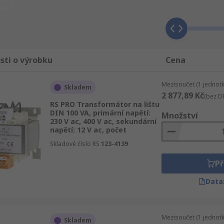
e si celou nabídku sekce Elektronické komponenty, napájení
kový distributor Elektronické komponenty, napájení a konek
jsou od nejlepších dodavatelů v odvětví nebo vyrobeny přím
 aby Vaše dodávka obsahující Transformátory na lištu DIN a 
sti o výrobku
Cena
Mezisoučet (1 jednotk
Skladem
2 877,89 Kč
(bez D
RS PRO Transformátor na lištu
DIN 100 VA, primární napětí:
Množství
230 V ac, 400 V ac, sekundární
napětí: 12 V ac, počet
Skladové číslo RS
123-4139
Př
Data
Mezisoučet (1 jednotk
Skladem