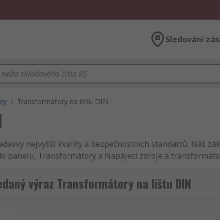
Sledování zás
ry
/
Transformátory na lištu DIN
N
davky nejvyšší kvality a bezpečnostních standartů. Náš zák
o panelu, Transformátory a Napájecí zdroje a transformátor
a pro montáž do panelu dostane vždy včas. Na našich stránk
mecanique nebo jiného Transformátory na lištu DIN a pro m
edaný výraz Transformátory na lištu DIN
ebo alfabeticky. Nezapomeňte se podívat i na RS Informační
mátory na lištu DIN a pro montáž do panelu výrobky, jejich
sti Elektronické komponenty, napájení a konektory, dále Tr
t