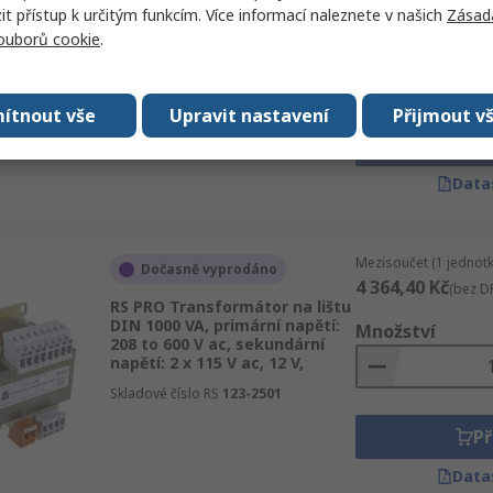
RS PRO Transformátor na lištu
 přístup k určitým funkcím. Více informací naleznete v našich
Zásad
DIN 400 VA, primární napětí:
Množství
souborů cookie
.
230 V, 400 V ac, sekundární
napětí: 12 V, 24 V, 115 V ac,
Skladové číslo RS
880-2611
ítnout vše
Upravit nastavení
Přijmout v
Př
Data
Mezisoučet (1 jednotk
Dočasně vyprodáno
4 364,40 Kč
(bez D
RS PRO Transformátor na lištu
DIN 1000 VA, primární napětí:
Množství
208 to 600 V ac, sekundární
napětí: 2 x 115 V ac, 12 V,
Skladové číslo RS
123-2501
Př
Data