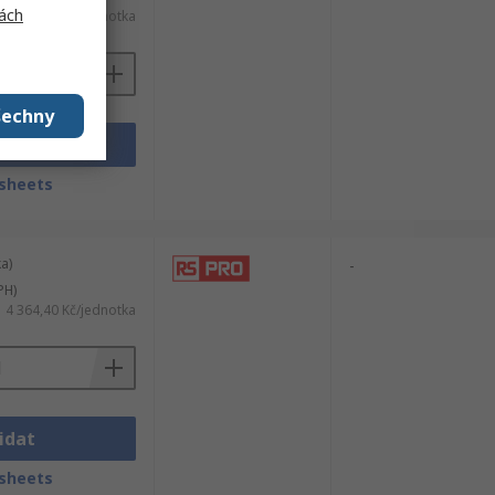
ách
2 989,32 Kč/jednotka
šechny
idat
sheets
a)
-
PH)
4 364,40 Kč/jednotka
idat
sheets