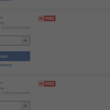
a)
-
PH)
4 218,63 Kč/jednotka
idat
sheets
a)
-
PH)
1 580,39 Kč/jednotka