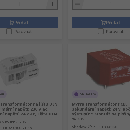
Přidat
Přidat
Porovnat
Porovnat
em
Skladem
Transformátor na lištu DIN
Myrra Transformátor PCB,
rimární napětí: 230 V ac,
sekundární napětí: 24 V, po
í napětí: 24 V ac, Lišta DIN
výstupů: 5 Montáž na plošný
% 3 W
slo RS
891-9236
Skladové číslo RS
183-8320
lo
TBD2.0100.24.F8