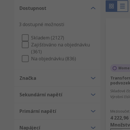
Telekomunikace: Odpojení napětí před přenose
Dostupnost
Toroidní: Transformátory ve tvaru prstence neb
3 dostupné možnosti
Transformátory pro montáž na stěnu: Pro použi
Skladem (2127)
Máme také řadu čipů a transformátorů–převaděčů linek
Zajišťováno na objednávku
konektorů.
(361)
Jaká je životnost elektrických transformátorů
Na objednávku (836)
Momen
Nemají žádné pohyblivé části, ale jsou pod neustálým 
Značka
Transfor
vydržet desítky let.
podvozek
Skladové čí
Sekundární napětí
Výrobní čís
Primární napětí
Mezisoučet 
4 222,96
Množstv
Napájecí