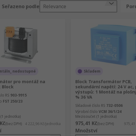
Seřazeno podle
Relevance
Por
m pro použití v domácnostech
o koblihy
tí v nebezpečných prostředích nebo v náročných průmyslov
, forem cívek, montážních sad, krytů svorek, feritových jad
?
táln_ nedostupné
Skladem
tlakem vibrací a teploty, rozevírají se a stahují 60krát za
mátor pro montáž na
Block Transformátor PCB,
 Block
sekundární napětí: 24 V ac,
výstupů: 1 Montáž na plošný
slo RS
903-9915
% 36 VA
lo
FST 250/23
Skladové číslo RS
732-0506
Výrobní číslo
VCM 36/1/24
(1 jednotka)
Mezisoučet (1 jednotka)
 Kč
975,41 Kč
(bez DPH)
4 222,96 Kč/jednotka
(bez DPH)
975,41
í
Množství