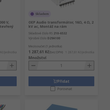
Skladem
00 V,
OEP Audio transformátor, 16Ω, 4 Ω, 2
Otevřený
kV ac, Montáž na rám
Skladové číslo RS
210-6532
Výrobní číslo
D29A100
Mezisoučet (1 jednotka)
1 287,61 Kč
 Kč/jednotka
(bez DPH)
1 287,61 Kč/jednotka
Množství
Přidat
Porovnat