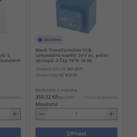
Skladem
Block Transformátor PCB,
ů: 2,
sekundární napětí: 24 V ac, počet
sekundární
výstupů: 2 Čep 76 % 16 VA
Skladové číslo RS
347-2571
Výrobní číslo
VC 5/2/24
Mezisoučet (1 jednotka)
350,32 Kč
 Kč/jednotka
(bez DPH)
350,32 Kč/jednotka
Množství
Přidat