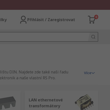
0
ilky
Přihlásit / Zaregistrovat
lištu DIN. Najdete zde také naši řadu
Více
ktronik a naše vlastní RS Pro.
LAN ethernetové
pole. Používají se v obytných a
transformátory