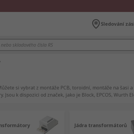
Sledování zás
y
žete si vybrat z montáže PCB, toroidní, montáže na šasi a 
 Jsou k dispozici od značek, jako je Block, EPCOS, Wurth Ele
elektřinu z jednoho obvodu do druhého změnou magnetického 
nsformátory
Jádra transformátorů