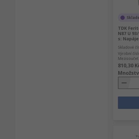
Sklad
TDK Feri
N87 U 93/
s: Napáj
Skladové čí
Výrobní čís
Mezisoučet 
810,30 K
Množstv