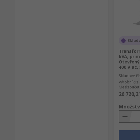
Sklad
Transfor
kVA, prim
Otevřený
400 V ac,
Skladové čí
Výrobní čís
Mezisoučet 
26 720,2
Množstv