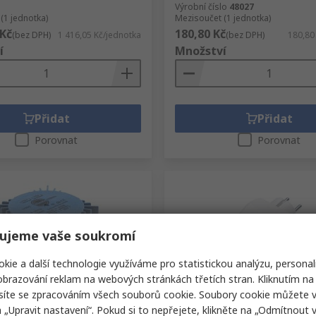
Výrobní číslo
48027
(1 jednotka)
Mezisoučet (1 jednotka)
 Kč
180,80 Kč
(bez DPH)
1 416,05 Kč/jednotka
(bez DPH)
180,80
í
Množství
Přidat
Přidat
Porovnat
Porovnat
ujeme vaše soukromí
kie a další technologie využíváme pro statistickou analýzu, personal
brazování reklam na webových stránkách třetích stran. Kliknutím na 
em
Poslední zásoby RS
síte se zpracováním všech souborů cookie. Soubory cookie můžete 
a „Upravit nastavení“. Pokud si to nepřejete, klikněte na „Odmítnout v