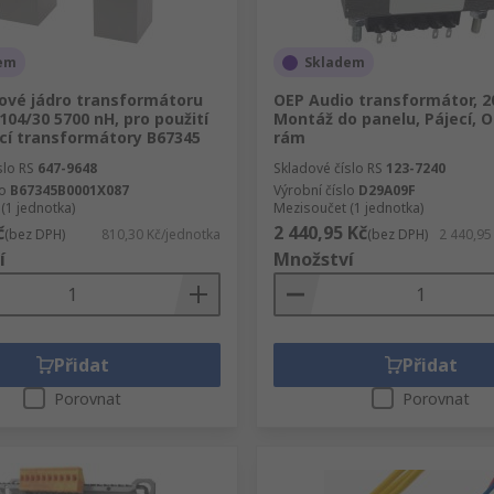
em
Skladem
tové jádro transformátoru
OEP Audio transformátor, 20
104/30 5700 nH, pro použití
Montáž do panelu, Pájecí, 
ecí transformátory B67345
rám
slo RS
647-9648
Skladové číslo RS
123-7240
lo
B67345B0001X087
Výrobní číslo
D29A09F
(1 jednotka)
Mezisoučet (1 jednotka)
č
2 440,95 Kč
(bez DPH)
810,30 Kč/jednotka
(bez DPH)
2 440,95
í
Množství
Přidat
Přidat
Porovnat
Porovnat