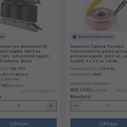
em
Dočasně vyprodáno
mátor pro automobil 25
Nuvotem Talema Toroidní
ární napětí: 500 V ac
transformátor, počet výstup
 rám, sekundární napětí:
primární napětí: 230 V ac, 
 Šroubová, Block
napětí: 2 x 9 V ac 1.6 VA
slo RS
738-7919
Skladové číslo RS
278-6762
lo
AT3 25-48/50-4
Výrobní číslo
60001
(1 jednotka)
Mezisoučet (1 jednotka)
1 Kč
(bez DPH)
926,74 Kč
(bez DPH)
926,74
26 720,21 Kč/jednotka
í
Množství
Přidat
Přidat