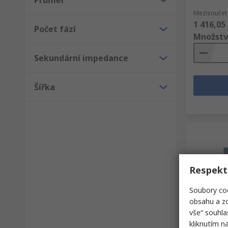
Průměr
Mezisoučet 
1 416,05
Počet fází
Množstv
Sekundární impedance
Šířka
Respekt
Soubory coo
obsahu a zo
Sklad
vše“ souhla
kliknutím n