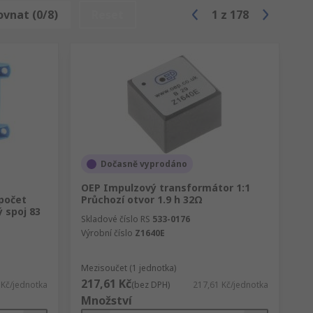
ovnat (0/8)
Reset
1
z
178
ých prostředích
er a také kartáčů, číselníků a knoflíky
Dočasně vyprodáno
 sekundu. Bez ohledu na to mohou často
OEP Impulzový transformátor 1:1
 počet
Průchozí otvor 1.9 h 32Ω
 spoj 83
Skladové číslo RS
533-0176
Výrobní číslo
Z1640E
Mezisoučet (1 jednotka)
217,61 Kč
 Kč/jednotka
(bez DPH)
217,61 Kč/jednotka
Množství