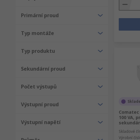
Primární proud
Typ montáže
Typ produktu
Sekundární proud
Počet výstupů
Sklad
Výstupní proud
Comatec 
100 VA, p
Výstupní napětí
sekundárn
Skladové čí
Výrobní čís