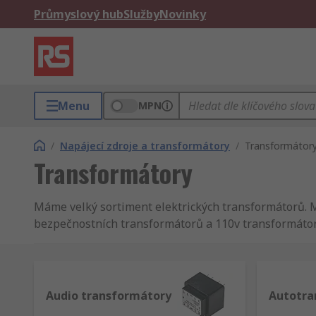
Průmyslový hub
Služby
Novinky
Menu
MPN
/
Napájecí zdroje a transformátory
/
Transformátor
Transformátory
Máme velký sortiment elektrických transformátorů. Mů
bezpečnostních transformátorů a 110v transformátory.
Co je transformátor?
Transformátor je elektrické zařízení, které dodává 
Audio transformátory
Autotra
průmyslových prostředích