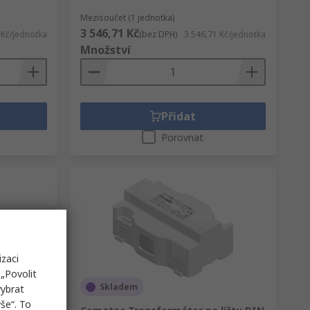
Mezisoučet (1 jednotka)
3 546,71 Kč
 Kč/jednotka
(bez DPH)
3 546,71 Kč/jednotka
Množství
Přidat
Porovnat
izaci
„Povolit
Skladem
vybrat
še“. To