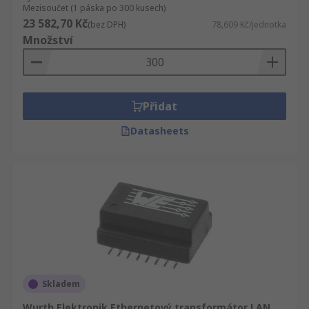
Mezisoučet (1 páska po 300 kusech)
23 582,70 Kč
(bez DPH)
78,609 Kč/jednotka
Množství
Přidat
Datasheets
Skladem
Wurth Elektronik Ethernetový transformátor LAN,