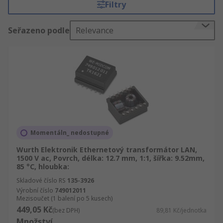
Filtry
servis a rychlé dodání. RS nabízí široký sortiment
produktů z oblasti Elektronické komponenty,
Seřazeno podle
Relevance
napájení a konektory, dále LAN ethernetové
transformátory, elektrické a průmyslové výrobky.
Prohlédněte si celou nabídku sekce Elektronické
komponenty, napájení a konektory. Najdete tam
Napájecí zdroje a transformátory a
Transformátory. My vám doručíme LAN
ethernetové transformátory do druhého dne.
Usilujeme o to, aby naše LAN ethernetové
transformátory splnily požadavky nejvyšší kvality
Momentáln_ nedostupné
a bezpečnostních standartů, takže nám můžete
Wurth Elektronik Ethernetový transformátor LAN,
plně důvěřovat. O skupině Transformátory
1500 V ac, Povrch, délka: 12.7 mm, 1:1, šířka: 9.52mm,
najdete u nás kompletní technické informace.
85 °C, hloubka:
Transformátory - nabízíme podporu vynikajících
Skladové číslo RS
135-3926
inženýrů a informační a poradenský servis, ale
Výrobní číslo
749012011
Mezisoučet (1 balení po 5 kusech)
také flexibilní slevy. Hledáte určitý Wurth
449,05 Kč
(bez DPH)
89,81 Kč/jednotka
Elektronik výrobek? Nemůžete najít dodavatele,
Množství