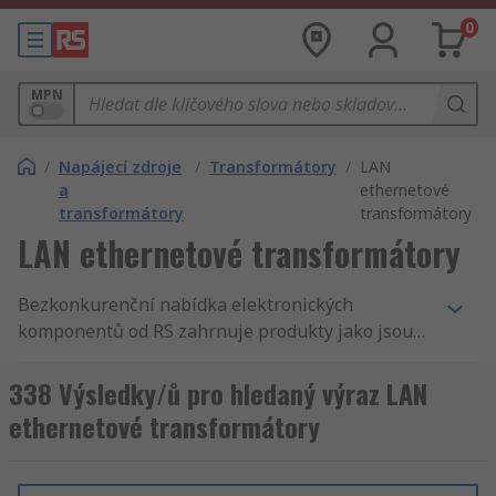
0
MPN
/
Napájecí zdroje
/
Transformátory
/
LAN
a
ethernetové
transformátory
transformátory
LAN ethernetové transformátory
Bezkonkurenční nabídka elektronických
komponentů od RS zahrnuje produkty jako jsou
Napájecí zdroje a transformátory a DC/AC
měniče, UPS (nepřerušitelné napájecí zdroje) a
338 Výsledky/ů pro hledaný výraz LAN
LAN ethernetové transformátory. Máme nejlepší
ethernetové transformátory
produkty a skladovou dostupnost v odvětví.
Nabízíme Transformátory pro podniky a inženýry
v celém světě. Samozřejmostí pro RS je dokonalý