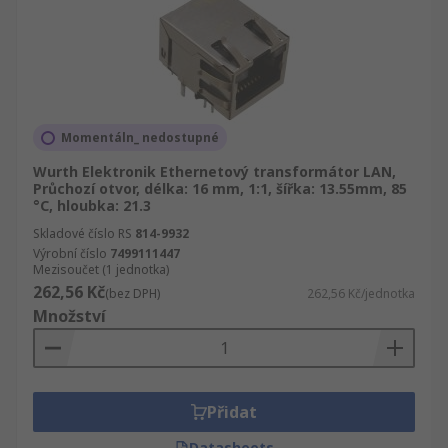
Momentáln_ nedostupné
Wurth Elektronik Ethernetový transformátor LAN,
Průchozí otvor, délka: 16 mm, 1:1, šířka: 13.55mm, 85
°C, hloubka: 21.3
Skladové číslo RS
814-9932
Výrobní číslo
7499111447
Mezisoučet (1 jednotka)
262,56 Kč
(bez DPH)
262,56 Kč/jednotka
Množství
Přidat
Datasheets