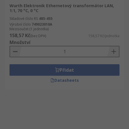
Wurth Elektronik Ethernetový transformátor LAN,
1:1, 70 °C, 0 °C
Skladové číslo RS
485-455
Výrobní číslo
749023010A
Mezisoučet (1 jednotka)
158,57 Kč
(bez DPH)
158,57 Kč/jednotka
Množství
Přidat
Datasheets