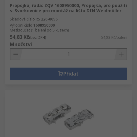
Propojka, řada: ZQV 1608950000, Propojka, pro použití
s: Svorkovnice pro montáž na lištu DIN Weidmüller
Skladové číslo RS
226-0096
Výrobní číslo
1608950000
Mezisoučet (1 balení po 5 kusech)
54,83 Kč
(bez DPH)
54,83 Kč/balení
Množství
Přidat