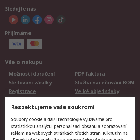
Sledujte nás
Přijímáme
Vše o nákupu
Možnosti doručení
PDF faktura
Sledování zásilky
Služba naceňování BOM
Registrace
Velké objednávky
Vrácení zboží
Respektujeme vaše soukromí
Právní
Soubory cookie a další technologie využíváme pro
statistickou analýzu, personalizaci obsahu a zobrazování
Autorská práva
Obchodní podmínky
reklam na webových stránkách třetích stran. Kliknutím na
společnosti RS
„Povolit vše“ souhlasíte se zpracováním všech souborů