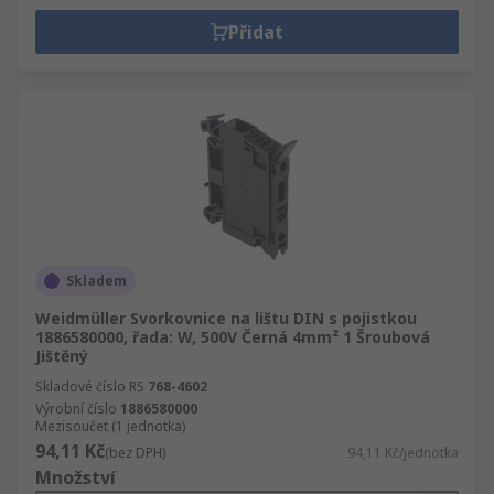
Přidat
Skladem
Weidmüller Svorkovnice na lištu DIN s pojistkou
1886580000, řada: W, 500V Černá 4mm² 1 Šroubová
Jištěný
Skladové číslo RS
768-4602
Výrobní číslo
1886580000
Mezisoučet (1 jednotka)
94,11 Kč
(bez DPH)
94,11 Kč/jednotka
Množství