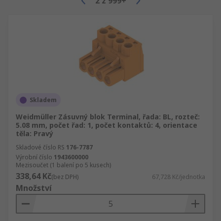
2
z
999+
Společnost RS poskytuje širokou škálu vysoce
výkonných svorkovnic, které vyhovují vašim
potřebám. Naše svorkovnice jsou dodávány v
široké škále typů, stylů a způsoby připojení. Mezi
nejpopulárnější patří
Svorkovnice na lištu DIN, jednoduché,
dvojité, trojité.
Skladem
Svorkovnice PCB.
Weidmüller Zásuvný blok Terminal, řada: BL, rozteč:
Standardní svorkovnice.
5.08 mm, počet řad: 1, počet kontaktů: 4, orientace
těla: Pravý
Distribuční bloky a společné bloky.
Skladové číslo RS
176-7787
Pojistkové bloky.
Výrobní číslo
1943600000
Mezisoučet (1 balení po 5 kusech)
Bariérové pásky.
338,64 Kč
(bez DPH)
67,728 Kč/jednotka
Množství