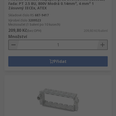
řada: PT 2.5 BU, 800V Modrá 0.14mm², 4 mm² 1
Zásuvný IECEx, ATEX
Skladové číslo RS
687-9417
Výrobní číslo
3209523
Mezisoučet (1 balení po 10 kusech)
209,80 Kč
(bez DPH)
209,80 Kč/balení
Množství
Přidat