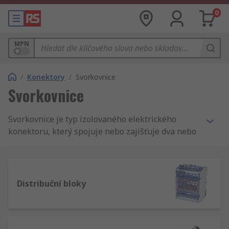
0
MPN
/
Konektory
/
Svorkovnice
Svorkovnice
Svorkovnice je typ izolovaného elektrického
konektoru, který spojuje nebo zajišťuje dva nebo
více vodičů dohromady. Umožňují bezpečné
připojení vodičů mezi obvody. Svorkovnice,
označované také jako svorkovnicový pás nebo
připojovací bloky, se používají v široké škále
Distribuční bloky
průmyslových, komerčních, a domácích aplikací.
Společnost RS nabízí široký výběr vysoce
kvalitních komponent od předních dodavatelů,