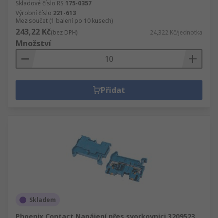
Skladové číslo RS
175-0357
Výrobní číslo
221-613
Mezisoučet (1 balení po 10 kusech)
243,22 Kč
(bez DPH)
24,322 Kč/jednotka
Množství
Přidat
Skladem
Phoenix Contact Napájení přes svorkovnici 3209523,