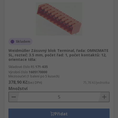
Skladem
Weidmüller Zásuvný blok Terminal, řada: OMNIMATE
SL, rozteč: 3.5 mm, počet řad: 1, počet kontaktů: 12,
orientace těla:
Skladové číslo RS
171-635
Výrobní číslo
1605170000
Mezisoučet (1 balení po 5 kusech)
378,90 Kč
(bez DPH)
75,78 Kč/jednotka
Množství
Přidat