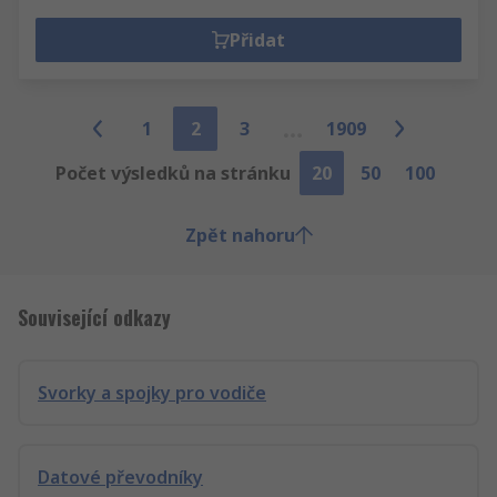
Přidat
1
2
3
1909
Počet výsledků na stránku
20
50
100
Zpět nahoru
Související odkazy
Svorky a spojky pro vodiče
Datové převodníky