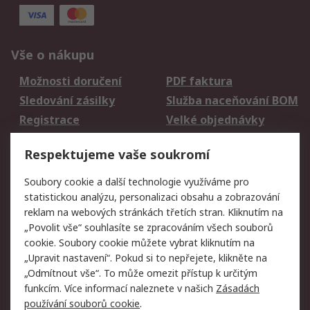
Vše o nákupu
Možnosti doručení
PDF faktura
Sledování zásilky
Služba naceňování BOM
Registrace
Velké objednávky
Vrácení zboží
Respektujeme vaše soukromí
Právní
Soubory cookie a další technologie využíváme pro
statistickou analýzu, personalizaci obsahu a zobrazování
Autorská práva
Obchodní podmínky
reklam na webových stránkách třetích stran. Kliknutím na
společnosti RS
„Povolit vše“ souhlasíte se zpracováním všech souborů
Prohlášení o ochraně
Zabezpečení
cookie. Soubory cookie můžete vybrat kliknutím na
údajů
elektronické pošty
„Upravit nastavení“. Pokud si to nepřejete, klikněte na
Zásady pro soubory
Zásady ochrany
„Odmítnout vše“. To může omezit přístup k určitým
cookie
osobních údajů
funkcím. Více informací naleznete v našich
Zásadách
používání souborů cookie
.