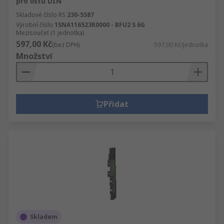
pro lištu DIN
Skladové číslo RS
230-5587
Výrobní číslo
1SNA116523R0000 - BFU2 S 6G
Mezisoučet (1 jednotka)
597,00 Kč
(bez DPH)
597,00 Kč/jednotka
Množství
Přidat
Skladem