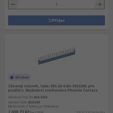
Přidat
Skladem
Zásuvný můstek, řada: FBS 20-6 BU 3032208, pro
použití s: Modulární svorkovnice Phoenix Contact
Skladové číslo RS
804-0255
Výrobní číslo
3032208
Mezisoučet (1 balení po 10 kusech)
2 008,23 Kč
(bez DPH)
200,823 Kč/jednotka