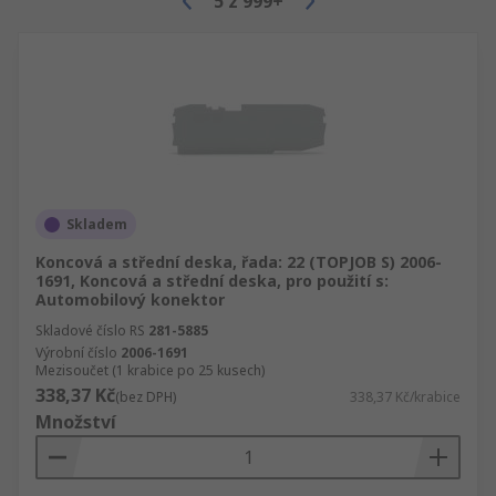
5
z
999+
Společnost RS poskytuje širokou škálu vysoce
výkonných svorkovnic, které vyhovují vašim
potřebám. Naše svorkovnice jsou dodávány v
široké škále typů, stylů a způsoby připojení. Mezi
nejpopulárnější patří
Svorkovnice na lištu DIN, jednoduché,
dvojité, trojité.
Skladem
Svorkovnice PCB.
Koncová a střední deska, řada: 22 (TOPJOB S) 2006-
Standardní svorkovnice.
1691, Koncová a střední deska, pro použití s:
Automobilový konektor
Distribuční bloky a společné bloky.
Skladové číslo RS
281-5885
Pojistkové bloky.
Výrobní číslo
2006-1691
Mezisoučet (1 krabice po 25 kusech)
Bariérové pásky.
338,37 Kč
(bez DPH)
338,37 Kč/krabice
Množství