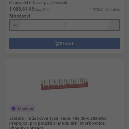
Mezisoučet (1 balení po 50 kusech)
1 008,61 Kč
(bez DPH)
1 008,61 Kč/balení
Množství
Přidat
Skladem
Izolátor můstkové tyče, řada: FBS 20-6 3030365,
Propojka, pro použití s: Modulární svorkovnice
Phoenix Contact