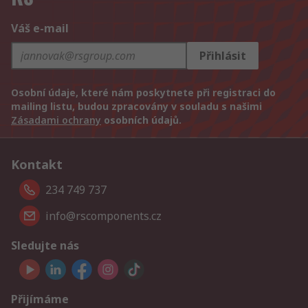
Váš e-mail
Přihlásit
Osobní údaje, které nám poskytnete při registraci do
mailing listu, budou zpracovány v souladu s našimi
Zásadami ochrany
osobních údajů.
Kontakt
234 749 737
info@rscomponents.cz
Sledujte nás
Přijímáme