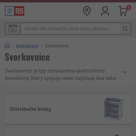
0
MPN
/
Konektory
/
Svorkovnice
Svorkovnice
Svorkovnice je typ izolovaného elektrického
konektoru, který spojuje nebo zajišťuje dva nebo
více vodičů dohromady. Umožňují bezpečné
připojení vodičů mezi obvody. Svorkovnice,
označované také jako svorkovnicový pás nebo
připojovací bloky, se používají v široké škále
Distribuční bloky
průmyslových, komerčních, a domácích aplikací.
Společnost RS nabízí široký výběr vysoce
kvalitních komponent od předních dodavatelů,