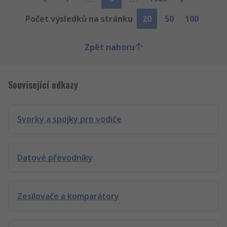
Počet výsledků na stránku
20
50
100
Zpět nahoru
Související odkazy
Svorky a spojky pro vodiče
Datové převodníky
Zesilovače a komparátory