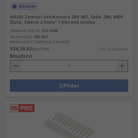
Skladem
WAGO Zemnicí svorkovnice 280-907, řada: 280, 600V
Žlutá, Zelená 2.5mm² 1 Klecová svorka
Skladové číslo RS
323-5940
Výrobní číslo
280-907
Mezisoučet (1 balení po 5 kusech)
534,26 Kč
(bez DPH)
534,26 Kč/balení
Množství
Přidat