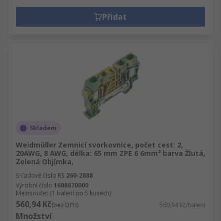
Přidat
Skladem
Weidmüller Zemnicí svorkovnice, počet cest: 2,
20AWG, 8 AWG, délka: 65 mm ZPE 6 6mm² barva Žlutá,
Zelená Objímka,
Skladové číslo RS
260-2888
Výrobní číslo
1608670000
Mezisoučet (1 balení po 5 kusech)
560,94 Kč
(bez DPH)
560,94 Kč/balení
Množství