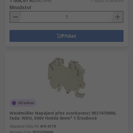
1 008,61 Kč
(bez DPH)
1 008,61 Kč/krabice
Množství
Přidat
Skladem
Weidmüller Napájení přes svorkovnici 9537470000,
řada: WDU, 500V Hnědá 6mm² 1 Šroubová
Skladové číslo RS
419-0179
Výrobní číslo
9537470000