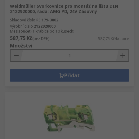
Weidmüller Svorkovnice pro montáž na lištu DIN
2122920000, řada: AMG PD, 24V Zásuvný
Skladové číslo RS
179-3002
Výrobní číslo
2122920000
Mezisoučet (1 krabice po 10 kusech)
587,75 Kč
(bez DPH)
587,75 Kč/krabice
Množství
Přidat