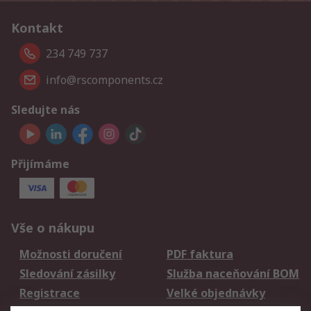
Kontakt
234 749 737
info@rscomponents.cz
Sledujte nás
Přijímáme
Vše o nákupu
Možnosti doručení
PDF faktura
Sledování zásilky
Služba naceňování BOM
Registrace
Velké objednávky