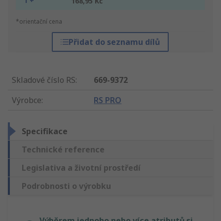
1 +
168,95 Kč
*orientační cena
Přidat do seznamu dílů
Skladové číslo RS
:
669-9372
Výrobce
:
RS PRO
Specifikace
Technické reference
Legislativa a životní prostředí
Podrobnosti o výrobku
Výběrem jednoho nebo více atributů si