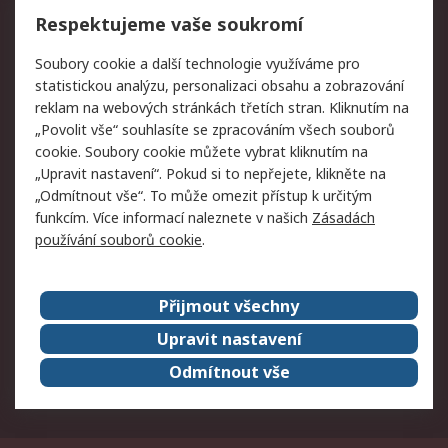
Vrácení zboží
Respektujeme vaše soukromí
Právní
Soubory cookie a další technologie využíváme pro
statistickou analýzu, personalizaci obsahu a zobrazování
Autorská práva
Obchodní podmínky
reklam na webových stránkách třetích stran. Kliknutím na
společnosti RS
„Povolit vše“ souhlasíte se zpracováním všech souborů
Prohlášení o ochraně
Zabezpečení
cookie. Soubory cookie můžete vybrat kliknutím na
údajů
elektronické pošty
„Upravit nastavení“. Pokud si to nepřejete, klikněte na
Zásady pro soubory
Zásady ochrany
„Odmítnout vše“. To může omezit přístup k určitým
cookie
osobních údajů
funkcím. Více informací naleznete v našich
Zásadách
používání souborů cookie
.
O naší společnosti
Přijmout všechny
Celosvětově
Kontakt
O naší společnosti
RS Group
Upravit nastavení
Kariéra
Ocenění
Odmítnout vše
ESG