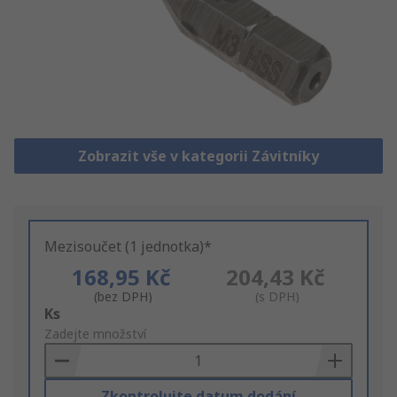
Zobrazit vše v kategorii Závitníky
Mezisoučet (1 jednotka)*
168,95 Kč
204,43 Kč
(bez DPH)
(s DPH)
Add
Ks
to
Zadejte množství
Basket
Zkontrolujte datum dodání