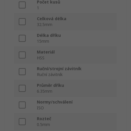
Počet kusů
1
Celková délka
32.5mm
Délka dříku
15mm
Materiál
HSS
Ruční/strojní závitník
Ruční závitník
Průměr dříku
6.35mm
Normy/schválení
ISO
Rozteč
0.5mm