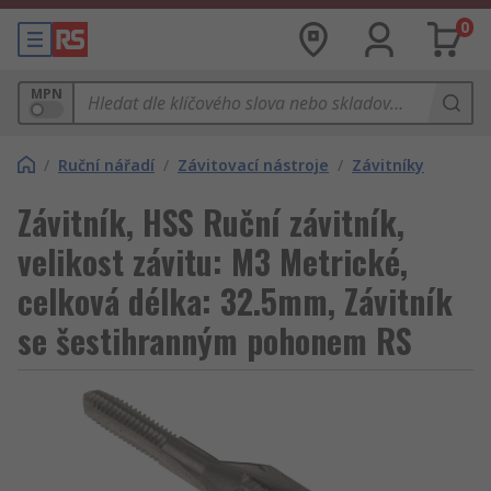
0
MPN
/
Ruční nářadí
/
Závitovací nástroje
/
Závitníky
Závitník, HSS Ruční závitník,
velikost závitu: M3 Metrické,
celková délka: 32.5mm, Závitník
se šestihranným pohonem RS