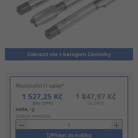
Zobrazit vše v kategorii Závitníky
Mezisoučet (1 sada)*
1 527,25 Kč
1 847,97 Kč
(bez DPH)
(s DPH)
Add
sada, -y
to
Zadejte množství
Basket
Přidat do košíku