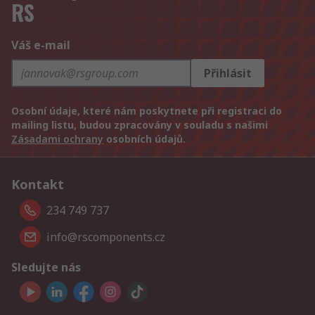
RS
Váš e-mail
Přihlásit
Osobní údaje, které nám poskytnete při registraci do
mailing listu, budou zpracovány v souladu s našimi
Zásadami ochrany
osobních údajů.
Kontakt
234 749 737
info@rscomponents.cz
Sledujte nás