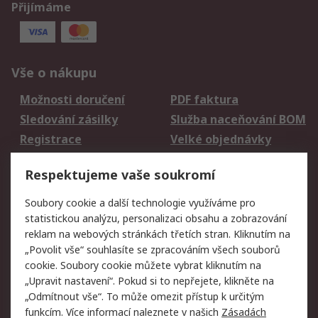
Přijímáme
Vše o nákupu
Možnosti doručení
PDF faktura
Sledování zásilky
Služba naceňování BOM
Registrace
Velké objednávky
Vrácení zboží
Respektujeme vaše soukromí
Právní
Soubory cookie a další technologie využíváme pro
statistickou analýzu, personalizaci obsahu a zobrazování
Autorská práva
Obchodní podmínky
reklam na webových stránkách třetích stran. Kliknutím na
společnosti RS
„Povolit vše“ souhlasíte se zpracováním všech souborů
Prohlášení o ochraně
Zabezpečení
cookie. Soubory cookie můžete vybrat kliknutím na
údajů
elektronické pošty
„Upravit nastavení“. Pokud si to nepřejete, klikněte na
Zásady pro soubory
Zásady ochrany
„Odmítnout vše“. To může omezit přístup k určitým
cookie
osobních údajů
funkcím. Více informací naleznete v našich
Zásadách