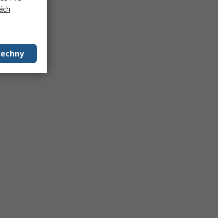
ách
šechny