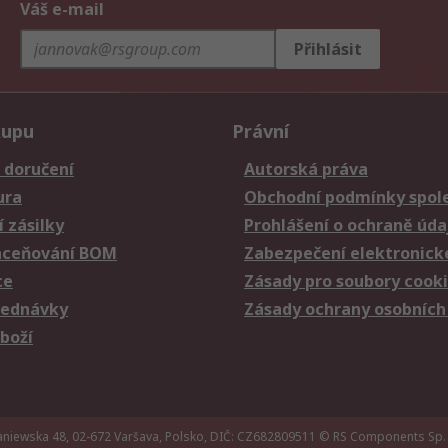
Váš e-mail
Přihlásit
kupu
Právní
 doručení
Autorská práva
ura
Obchodní podmínky spole
 zásilky
Prohlášení o ochraně úda
aceňování BOM
Zabezpečení elektronick
ce
Zásady pro soubory cook
jednávky
Zásady ochrany osobních
zboží
iewska 48, 02-672 Varšava, Polsko, DIČ: CZ682809511
© RS Components Sp. 