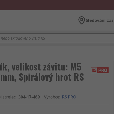
Sledování zás
ík, velikost závitu: M5
8mm, Spirálový hrot RS
Distrelec
:
304-17-469
Výrobce
:
RS PRO