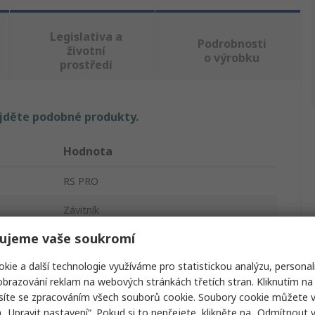
Legislativa a
Podrobnosti
životní
o výrobku
prostředí
ajděte podobné produkty.
Hodnota
RS PRO
Závitník
ujeme vaše soukromí
M5
kie a další technologie využíváme pro statistickou analýzu, personal
Spirálový hrot
brazování reklam na webových stránkách třetích stran. Kliknutím na 
Metrické
síte se zpracováním všech souborů cookie. Soubory cookie můžete 
a „Upravit nastavení“. Pokud si to nepřejete, klikněte na „Odmítnout v