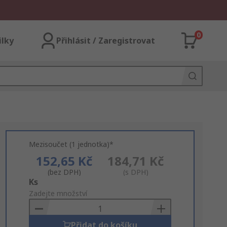
0
ilky
Přihlásit / Zaregistrovat
Mezisoučet (1 jednotka)*
152,65 Kč
184,71 Kč
(bez DPH)
(s DPH)
Add
Ks
to
Zadejte množství
Basket
Přidat do košíku