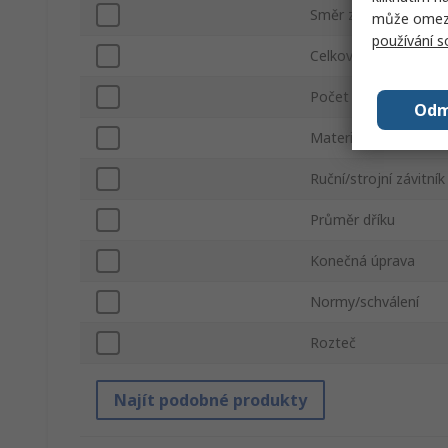
Směr závitu
může omezit
používání 
Celková délka
Počet kusů
Odm
Materiál
Ruční/strojní závitník
Průměr dříku
Konečná úprava
Normy/schválení
Rozteč
Najít podobné produkty