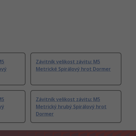
M5
Závitník velikost závitu: M5
ový
Metrické Spirálový hrot Dormer
M5
Závitník velikost závitu: M5
vý
Metrický hrubý Spirálový hrot
Dormer