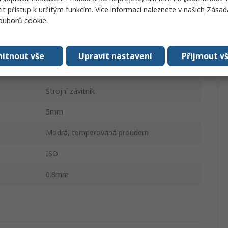
Pravý
 přístup k určitým funkcím. Více informací naleznete v našich
Zásad
souborů cookie
.
58mm
1
ítnout vše
Upravit nastavení
Přijmout v
HSS
Strojní závitník
5mm
Modrá, temperovaná proudem
ISO
0.8mm