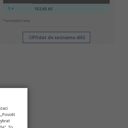
1 +
152,65 Kč
*orientační cena
Přidat do seznamu dílů
izaci
„Povolit
vybrat
še“. To