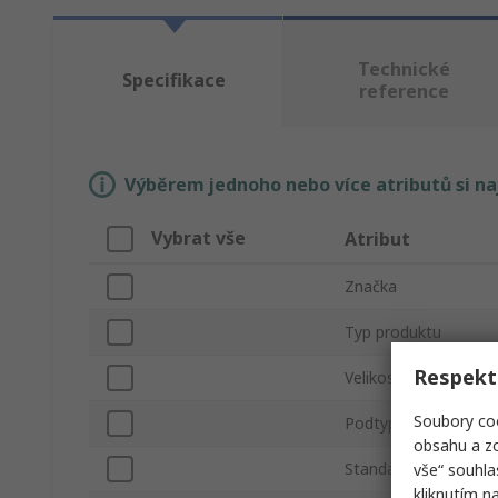
Technické
Specifikace
reference
Výběrem jednoho nebo více atributů si n
Vybrat vše
Atribut
Značka
Typ produktu
Respekt
Velikost závitu
Soubory coo
Podtyp
obsahu a zo
Standard závitu
vše“ souhla
kliknutím n