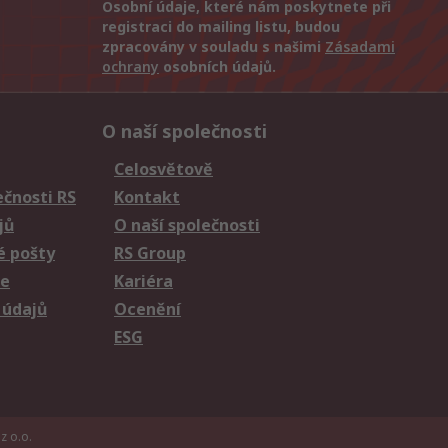
Osobní údaje, které nám poskytnete při
registraci do mailing listu, budou
zpracovány v souladu s našimi
Zásadami
ochrany
osobních údajů.
O naší společnosti
Celosvětově
čnosti RS
Kontakt
jů
O naší společnosti
é pošty
RS Group
ie
Kariéra
 údajů
Ocenění
ESG
z o.o.