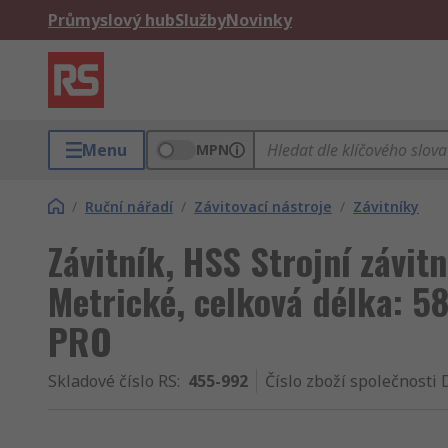
Průmyslový hub
Služby
Novinky
Menu
MPN
/
Ruční nářadí
/
Závitovací nástroje
/
Závitníky
Závitník, HSS Strojní závitn
Metrické, celková délka: 5
PRO
Skladové číslo RS
:
455-992
Číslo zboží společnosti 