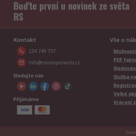
Buďte první u novinek ze světa
RS
Kontakt
Vše o ná
234 749 737
Možnosti
PDF fakt
info@rscomponents.cz
Sledování
Sledujte nás
Služba n
Registra
Velké ob
Přijímáme
Vrácení 
Doman