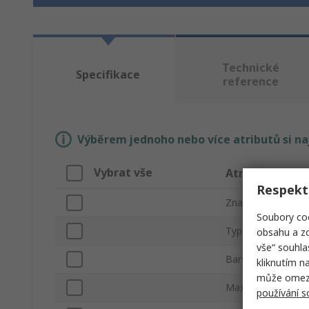
Technické
Specifikace
reference
Výběrem jednoho nebo více atributů si n
Vybrat vše
Atribut
Respekt
Značka
Soubory coo
Typ produktu
obsahu a zo
vše“ souhla
Barva pláště
kliknutím n
může omezit
Maximální provozn
používání 