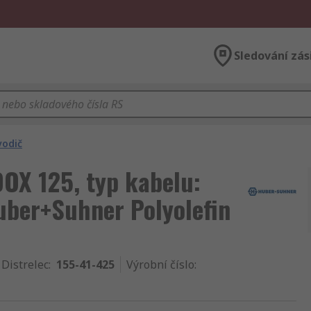
Sledování zás
vodič
DOX 125, typ kabelu:
Huber+Suhner Polyolefin
 Distrelec
:
155-41-425
Výrobní číslo
: