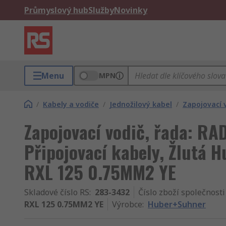
Průmyslový hub
Služby
Novinky
Menu
MPN
/
Kabely a vodiče
/
Jednožilový kabel
/
Zapojovací 
Zapojovací vodič, řada: RA
Připojovací kabely, Žlutá 
RXL 125 0.75MM2 YE
Skladové číslo RS
:
283-3432
Číslo zboží společnosti
RXL 125 0.75MM2 YE
Výrobce
:
Huber+Suhner