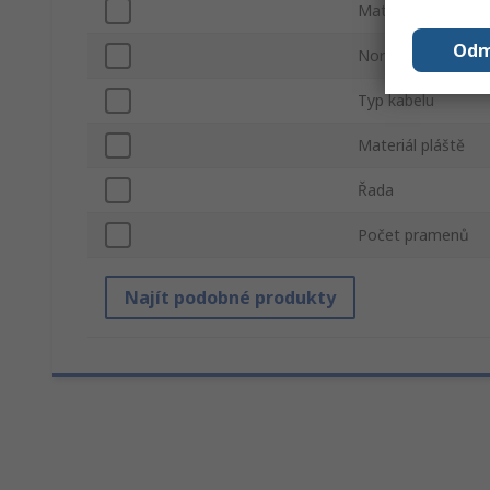
Materiál vodiče
Odm
Normy/schválení
Typ kabelu
Materiál pláště
Řada
Počet pramenů
Najít podobné produkty