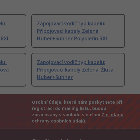
lu:
Zapojovací vodič typ kabelu:
Připojovací kabely Zelená
 RXL
Huber+Suhner Polyolefin RXL
lu:
Zapojovací vodič typ kabelu:
rová
Připojovací kabely Zelená, Žlutá
Huber+Suhner
Osobní údaje, které nám poskytnete při
registraci do mailing listu, budou
zpracovány v souladu s našimi
Zásadami
ochrany
osobních údajů.