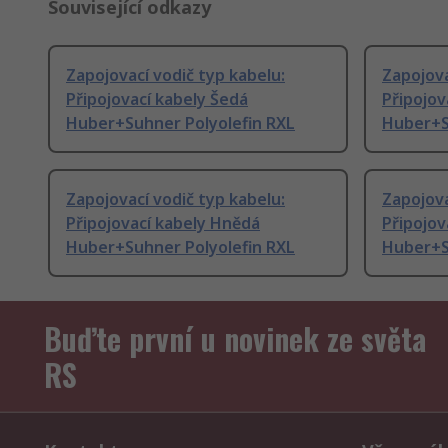
Související odkazy
Zapojovací vodič typ kabelu:
Zapojova
Připojovací kabely Šedá
Připojov
Huber+Suhner Polyolefin RXL
Huber+S
Zapojovací vodič typ kabelu:
Zapojova
Připojovací kabely Hnědá
Připojov
Huber+Suhner Polyolefin RXL
Huber+S
Buďte první u novinek ze světa
RS