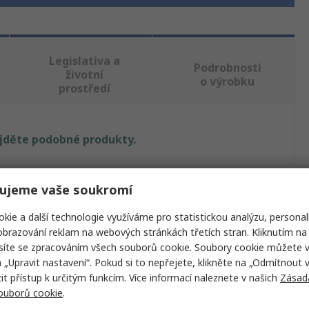
Legislativa a
Podrobnosti
životní
o výrobku
prostředí
ajděte podobné produkty.
Hodnota
ujeme vaše soukromí
Huber+Suhner
kie a další technologie využíváme pro statistickou analýzu, personal
Zapojovací vodič
brazování reklam na webových stránkách třetích stran. Kliknutím na 
síte se zpracováním všech souborů cookie. Soubory cookie můžete 
Žlutá
a „Upravit nastavení“. Pokud si to nepřejete, klikněte na „Odmítnout v
 přístup k určitým funkcím. Více informací naleznete v našich
Zásad
í teplota
90°C
souborů cookie
.