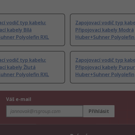
cí vodič typ kabelu:
Zapojovací vodič typ kabe
ací kabely Bílá
Připojovací kabely Modrá
uhner Polyolefin RXL
Huber+Suhner Polyolefin
cí vodič typ kabelu:
Zapojovací vodič typ kabe
ací kabely Žlutá
Připojovací kabely Purpu
uhner Polyolefin RXL
Huber+Suhner Polyolefin
Váš e-mail
Přihlásit