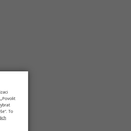
izaci
„Povolit
vybrat
še“. To
ách