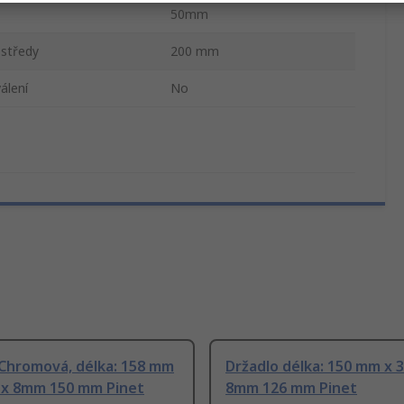
50mm
 středy
200 mm
álení
No
 Chromová, délka: 158 mm
Držadlo délka: 150 mm x 
 x 8mm 150 mm Pinet
8mm 126 mm Pinet