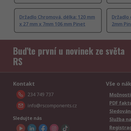
Držadlo Chromová, délka: 120 mm
Držadlo 
x 27 mm x 7mm 106 mm Pinet
2mm Pin
Buďte první u novinek ze světa
RS
Kontakt
Vše o ná
234 749 737
Možnosti
PDF fakt
info@rscomponents.cz
Sledování
Sledujte nás
Služba n
Registra