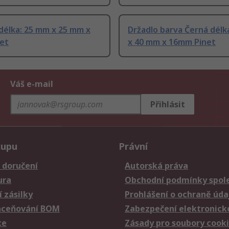
délka: 25 mm x 25 mm x
Držadlo barva Černá délk
et
x 40 mm x 16mm Pinet
Váš e-mail
Přihlásit
kupu
Právní
 doručení
Autorská práva
ura
Obchodní podmínky spole
 zásilky
Prohlášení o ochraně úda
aceňování BOM
Zabezpečení elektronick
ce
Zásady pro soubory cook