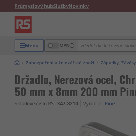
Průmyslový hub
Služby
Novinky
Menu
MPN
/
Zabezpečení a železářské zboží
/
Západky, Závěsy 
Držadlo, Nerezová ocel, Ch
50 mm x 8mm 200 mm Pin
Skladové číslo RS
:
347-8210
Výrobce
:
Pinet