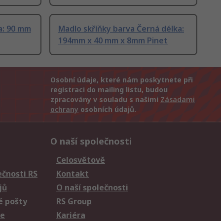
a: 90 mm
Madlo skříňky barva Černá délka:
194mm x 40 mm x 8mm Pinet
Osobní údaje, které nám poskytnete při
registraci do mailing listu, budou
zpracovány v souladu s našimi
Zásadami
ochrany
osobních údajů.
O naší společnosti
Celosvětově
čnosti RS
Kontakt
jů
O naší společnosti
é pošty
RS Group
ie
Kariéra