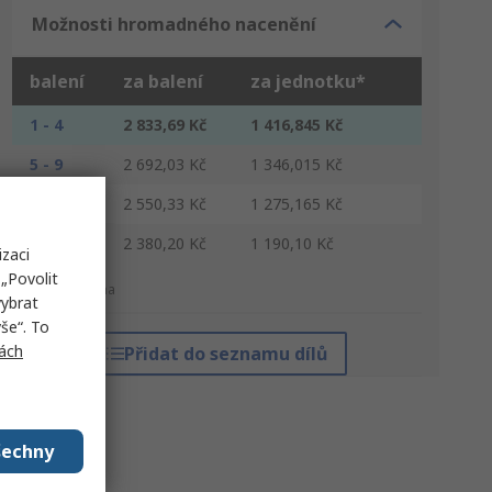
Možnosti hromadného nacenění
balení
za balení
za jednotku*
1 - 4
2 833,69 Kč
1 416,845 Kč
5 - 9
2 692,03 Kč
1 346,015 Kč
10 - 29
2 550,33 Kč
1 275,165 Kč
30 +
2 380,20 Kč
1 190,10 Kč
izaci
„Povolit
*orientační cena
vybrat
še“. To
ách
Přidat do seznamu dílů
šechny