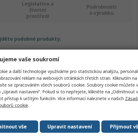
Legislativa a
Podrobnosti
životní
o výrobku
prostředí
ajděte podobné produkty.
Hodnota
ujeme vaše soukromí
Pinet
kie a další technologie využíváme pro statistickou analýzu, personal
brazování reklam na webových stránkách třetích stran. Kliknutím na 
Nerezová ocel
síte se zpracováním všech souborů cookie. Soubory cookie můžete 
a „Upravit nastavení“. Pokud si to nepřejete, klikněte na „Odmítnout v
tu
Držadlo
 přístup k určitým funkcím. Více informací naleznete v našich
Zásad
rava
Chromová
souborů cookie
.
Obloukový díl
ítnout vše
Upravit nastavení
Přijmout v
208mm