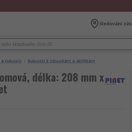
Sledování zás
a rukojeti
/
Rukojeti k zásuvkám a skříňkám
romová, délka: 208 mm x
et