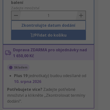
Add
balení
to
Zadejte množství
Basket
Zkontrolujte datum dodání
Přidat do košíku
Doprava ZDARMA pro objednávky nad
1 650,00 Kč
Skladem
Plus
19
jednotka(y) budou odesílané od
10. srpna 2026
Potřebujete více?
Zadejte potřebné
množství a klikněte „Zkontrolovat termíny
dodání“.