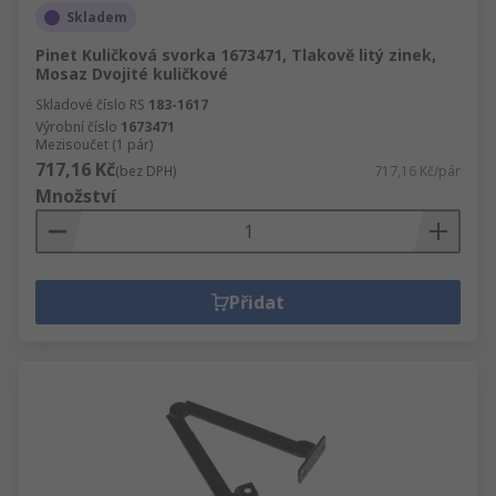
Skladem
Pinet Kuličková svorka 1673471, Tlakově litý zinek,
Mosaz Dvojité kuličkové
Skladové číslo RS
183-1617
Výrobní číslo
1673471
Mezisoučet (1 pár)
717,16 Kč
(bez DPH)
717,16 Kč/pár
Množství
Přidat