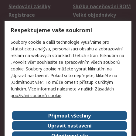
Sledování zásilky
Služba naceňování BOM
Registrace
Velké objednávky
Vrácení zboží
Respektujeme vaše soukromí
Právní
Soubory cookie a další technologie využíváme pro
statistickou analýzu, personalizaci obsahu a zobrazování
Autorská práva
Obchodní podmínky
reklam na webových stránkách třetích stran. Kliknutím na
společnosti RS
„Povolit vše“ souhlasíte se zpracováním všech souborů
Prohlášení o ochraně
Zabezpečení
cookie. Soubory cookie můžete vybrat kliknutím na
údajů
elektronické pošty
„Upravit nastavení“. Pokud si to nepřejete, klikněte na
Zásady pro soubory
Zásady ochrany
„Odmítnout vše“. To může omezit přístup k určitým
cookie
osobních údajů
funkcím. Více informací naleznete v našich
Zásadách
používání souborů cookie
.
O naší společnosti
Přijmout všechny
Celosvětově
Kontakt
O naší společnosti
RS Group
Upravit nastavení
Kariéra
Ocenění
Odmítnout vše