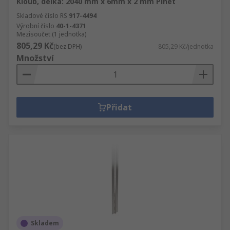
Kloub, délka: 2040 mm x 6mm x 2 mm Pinet
Skladové číslo RS
917-4494
Výrobní číslo
40-1-4371
Mezisoučet (1 jednotka)
805,29 Kč
(bez DPH)
805,29 Kč/jednotka
Množství
Přidat
Skladem