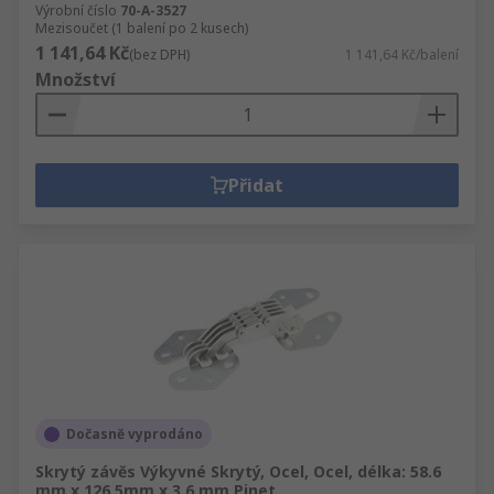
Výrobní číslo
70-A-3527
Mezisoučet (1 balení po 2 kusech)
1 141,64 Kč
(bez DPH)
1 141,64 Kč/balení
Množství
Přidat
Dočasně vyprodáno
Skrytý závěs Výkyvné Skrytý, Ocel, Ocel, délka: 58.6
mm x 126.5mm x 3.6 mm Pinet