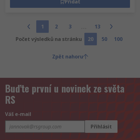
Přidat
1
2
3
13
Počet výsledků na stránku
20
50
100
Zpět nahoru
Buďte první u novinek ze světa
RS
Váš e-mail
Přihlásit