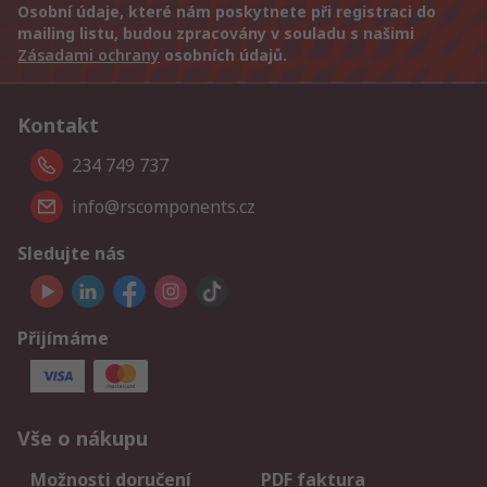
Osobní údaje, které nám poskytnete při registraci do
mailing listu, budou zpracovány v souladu s našimi
Zásadami ochrany
osobních údajů.
Kontakt
234 749 737
info@rscomponents.cz
Sledujte nás
Přijímáme
Vše o nákupu
Možnosti doručení
PDF faktura