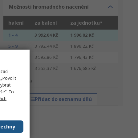
Možnosti hromadného nacenění
balení
za balení
za jednotku*
1 - 4
3 992,04 Kč
1 996,02 Kč
5 - 9
3 792,44 Kč
1 896,22 Kč
10 - 29
3 592,86 Kč
1 796,43 Kč
30 +
3 353,37 Kč
1 676,685 Kč
izaci
„Povolit
*orientační cena
vybrat
še“. To
ách
Přidat do seznamu dílů
šechny