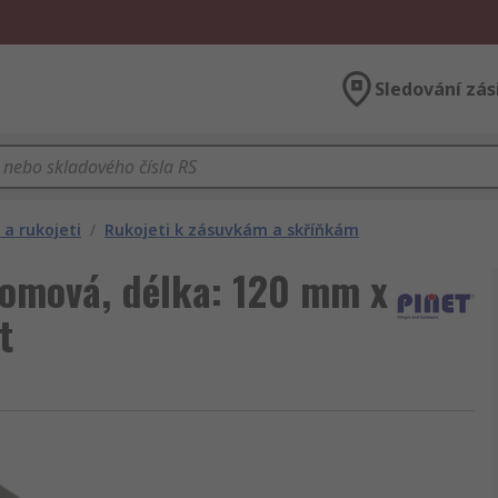
Sledování zás
a rukojeti
/
Rukojeti k zásuvkám a skříňkám
romová, délka: 120 mm x
t