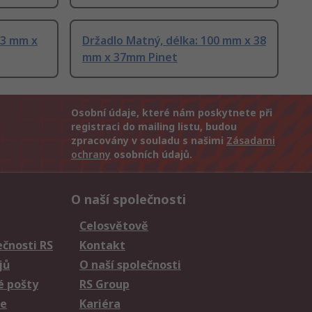
33 mm x
Držadlo Matný, délka: 100 mm x 38
mm x 37mm Pinet
Osobní údaje, které nám poskytnete při
registraci do mailing listu, budou
zpracovány v souladu s našimi
Zásadami
ochrany
osobních údajů.
O naší společnosti
Celosvětově
čnosti RS
Kontakt
jů
O naší společnosti
é pošty
RS Group
ie
Kariéra