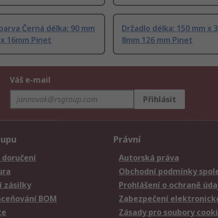
barva Černá délka: 90 mm
Držadlo délka: 150 mm x 
 x 16mm Pinet
8mm 126 mm Pinet
Váš e-mail
Přihlásit
kupu
Právní
 doručení
Autorská práva
ura
Obchodní podmínky spole
 zásilky
Prohlášení o ochraně úda
aceňování BOM
Zabezpečení elektronick
ce
Zásady pro soubory cook