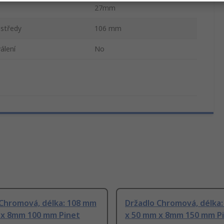
27mm
 středy
106 mm
álení
No
 Chromová, délka: 108 mm
Držadlo Chromová, délka
 x 8mm 100 mm Pinet
x 50 mm x 8mm 150 mm P