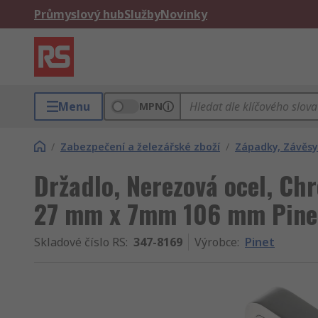
Průmyslový hub
Služby
Novinky
Menu
MPN
/
Zabezpečení a železářské zboží
/
Západky, Závěsy 
Držadlo, Nerezová ocel, Ch
27 mm x 7mm 106 mm Pine
Skladové číslo RS
:
347-8169
Výrobce
:
Pinet