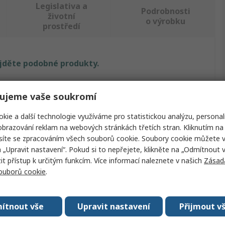
Legislativa a
Podrobnosti
životní
o výrobku
prostředí
ajděte podobné produkty.
Hodnota
ujeme vaše soukromí
Pinet
kie a další technologie využíváme pro statistickou analýzu, personal
brazování reklam na webových stránkách třetích stran. Kliknutím na 
tu
Držadlo
síte se zpracováním všech souborů cookie. Soubory cookie můžete 
a „Upravit nastavení“. Pokud si to nepřejete, klikněte na „Odmítnout v
Nerezová ocel
 přístup k určitým funkcím. Více informací naleznete v našich
Zásad
Obloukový díl
souborů cookie
.
rava
Chromová
ítnout vše
Upravit nastavení
Přijmout v
120mm