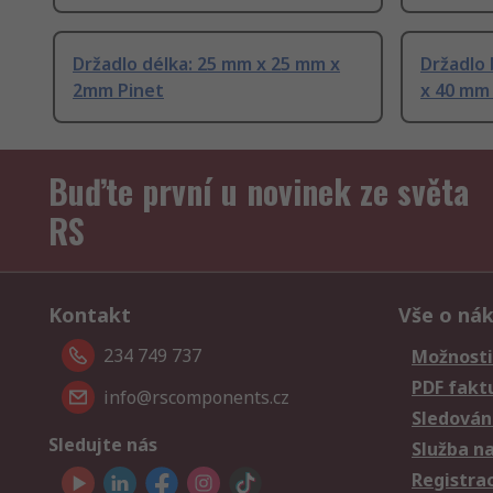
Držadlo délka: 25 mm x 25 mm x
Držadlo 
2mm Pinet
x 40 mm
Buďte první u novinek ze světa
RS
Kontakt
Vše o ná
234 749 737
Možnosti
PDF fakt
info@rscomponents.cz
Sledování
Sledujte nás
Služba n
Registra