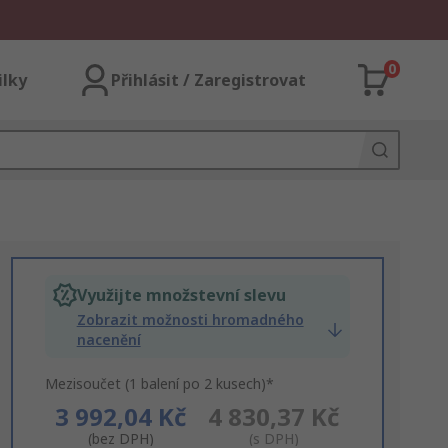
0
ilky
Přihlásit / Zaregistrovat
Využijte množstevní slevu
Zobrazit možnosti hromadného
nacenění
Mezisoučet (1 balení po 2 kusech)*
3 992,04 Kč
4 830,37 Kč
(bez DPH)
(s DPH)