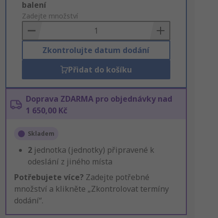
Add
balení
to
Zadejte množství
Basket
Zkontrolujte datum dodání
Přidat do košíku
Doprava ZDARMA pro objednávky nad
1 650,00 Kč
Skladem
2
jednotka (jednotky) připravené k
odeslání z jiného místa
Potřebujete více?
Zadejte potřebné
množství a klikněte „Zkontrolovat termíny
dodání“.