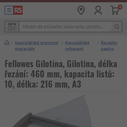
0
MPN
/
Kancelářské provozní
/
Kancelářské
/
Řezačky
materiály
vybavení
papíru
Fellowes Gilotina, Gilotina, délka
řezání: 460 mm, kapacita listů:
10, délka: 216 mm, A3