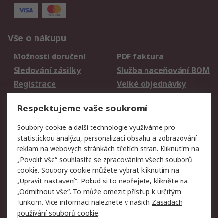
Vše o nákupu
Možnosti doručení
PDF faktura
Sledování zásilky
Služba naceňování BOM
Registrace
Velké objednávky
Vrácení zboží
Respektujeme vaše soukromí
Právní
Soubory cookie a další technologie využíváme pro
statistickou analýzu, personalizaci obsahu a zobrazování
Autorská práva
Obchodní podmínky
reklam na webových stránkách třetích stran. Kliknutím na
společnosti RS
„Povolit vše“ souhlasíte se zpracováním všech souborů
Prohlášení o ochraně
Zabezpečení
cookie. Soubory cookie můžete vybrat kliknutím na
údajů
elektronické pošty
„Upravit nastavení“. Pokud si to nepřejete, klikněte na
Zásady pro soubory
Zásady ochrany
„Odmítnout vše“. To může omezit přístup k určitým
cookie
osobních údajů
funkcím. Více informací naleznete v našich
Zásadách
používání souborů cookie
.