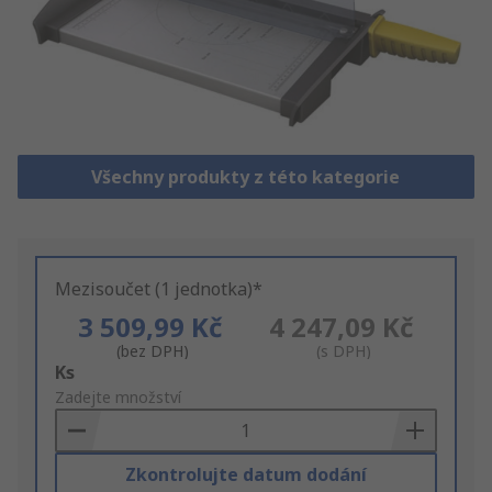
Všechny produkty z této kategorie
Mezisoučet (1 jednotka)*
3 509,99 Kč
4 247,09 Kč
(bez DPH)
(s DPH)
Add
Ks
to
Zadejte množství
Basket
Zkontrolujte datum dodání