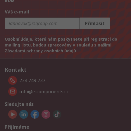
Váš e-mail
Přihlásit
Osobní údaje, které nám poskytnete při registraci do
mailing listu, budou zpracovány v souladu s našimi
Zásadami ochrany
osobních údajů.
Kontakt
234 749 737
info@rscomponents.cz
Sledujte nás
Přijímáme