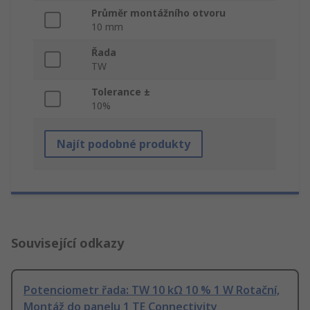
Průměr montážního otvoru
10 mm
Řada
TW
Tolerance ±
10%
Najít podobné produkty
Související odkazy
Potenciometr řada: TW 10 kΩ 10 % 1 W Rotační,
Montáž do panelu 1 TE Connectivity