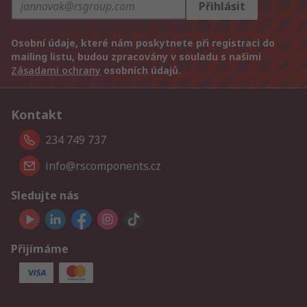
Přihlásit
Osobní údaje, které nám poskytnete při registraci do
mailing listu, budou zpracovány v souladu s našimi
Zásadami ochrany
osobních údajů.
Kontakt
234 749 737
info@rscomponents.cz
Sledujte nás
Přijímáme