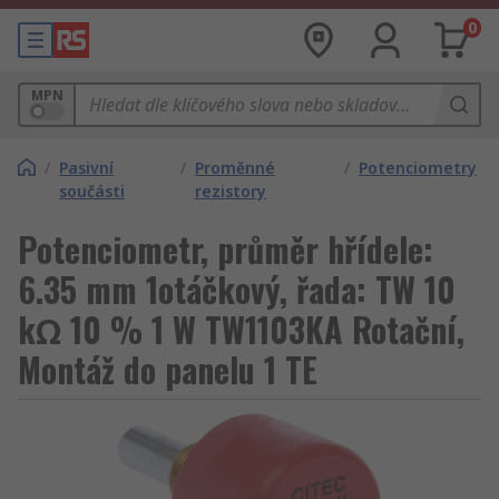
0
MPN
/
Pasivní
/
Proměnné
/
Potenciometry
součásti
rezistory
Potenciometr, průměr hřídele:
6.35 mm 1otáčkový, řada: TW 10
kΩ 10 % 1 W TW1103KA Rotační,
Montáž do panelu 1 TE