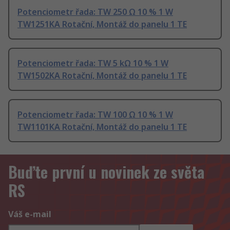
Potenciometr řada: TW 250 Ω 10 % 1 W
TW1251KA Rotační, Montáž do panelu 1 TE
Potenciometr řada: TW 5 kΩ 10 % 1 W
TW1502KA Rotační, Montáž do panelu 1 TE
Potenciometr řada: TW 100 Ω 10 % 1 W
TW1101KA Rotační, Montáž do panelu 1 TE
Buďte první u novinek ze světa
RS
Váš e-mail