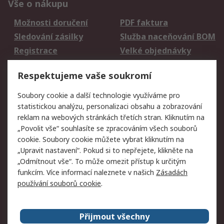
Vše o nákupu
Možnosti doručení
PDF faktura
Sledování zásilky
Služba naceňování BOM
Registrace
Velké objednávky
Vrácení zboží
Respektujeme vaše soukromí
Právní
Soubory cookie a další technologie využíváme pro
statistickou analýzu, personalizaci obsahu a zobrazování
Autorská práva
Obchodní podmínky
reklam na webových stránkách třetích stran. Kliknutím na
společnosti RS
„Povolit vše“ souhlasíte se zpracováním všech souborů
Prohlášení o ochraně
Zabezpečení
cookie. Soubory cookie můžete vybrat kliknutím na
údajů
elektronické pošty
„Upravit nastavení“. Pokud si to nepřejete, klikněte na
Zásady pro soubory
Zásady ochrany
„Odmítnout vše“. To může omezit přístup k určitým
cookie
osobních údajů
funkcím. Více informací naleznete v našich
Zásadách
používání souborů cookie
.
O naší společnosti
Přijmout všechny
Celosvětově
Kontakt