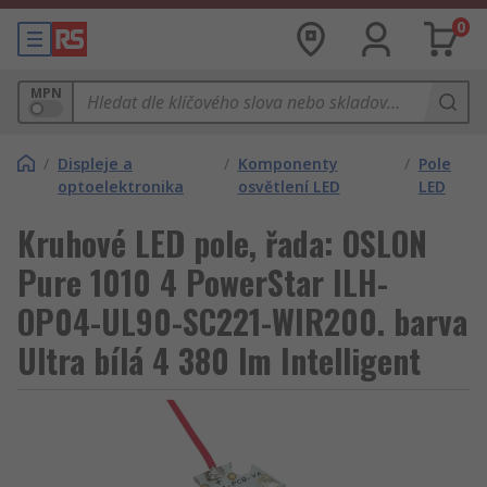
0
MPN
/
Displeje a
/
Komponenty
/
Pole
optoelektronika
osvětlení LED
LED
Kruhové LED pole, řada: OSLON
Pure 1010 4 PowerStar ILH-
OP04-UL90-SC221-WIR200. barva
Ultra bílá 4 380 lm Intelligent