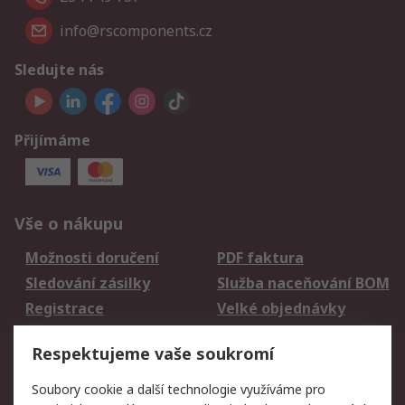
info@rscomponents.cz
Sledujte nás
Přijímáme
Vše o nákupu
Možnosti doručení
PDF faktura
Sledování zásilky
Služba naceňování BOM
Registrace
Velké objednávky
Vrácení zboží
Respektujeme vaše soukromí
Právní
Soubory cookie a další technologie využíváme pro