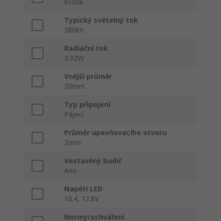
6500k
Typický světelný tok
380lm
Radiační tok
3.92W
Vnější průměr
20mm
Typ připojení
Pájecí
Průměr upevňovacího otvoru
2mm
Vestavěný budič
Ano
Napětí LED
10.4, 12.8V
Normy/schválení