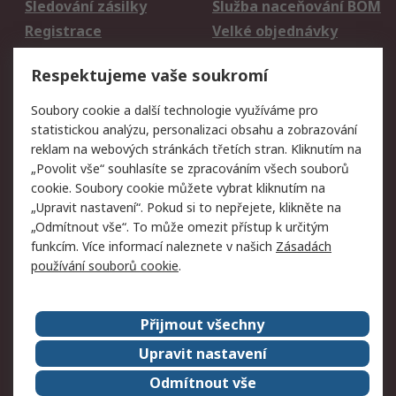
Sledování zásilky
Služba naceňování BOM
Registrace
Velké objednávky
Vrácení zboží
Respektujeme vaše soukromí
Právní
Soubory cookie a další technologie využíváme pro
statistickou analýzu, personalizaci obsahu a zobrazování
Autorská práva
Obchodní podmínky
reklam na webových stránkách třetích stran. Kliknutím na
společnosti RS
„Povolit vše“ souhlasíte se zpracováním všech souborů
Prohlášení o ochraně
Zabezpečení
cookie. Soubory cookie můžete vybrat kliknutím na
údajů
elektronické pošty
„Upravit nastavení“. Pokud si to nepřejete, klikněte na
Zásady pro soubory
Zásady ochrany
„Odmítnout vše“. To může omezit přístup k určitým
cookie
osobních údajů
funkcím. Více informací naleznete v našich
Zásadách
používání souborů cookie
.
O naší společnosti
Přijmout všechny
Celosvětově
Kontakt
O naší společnosti
RS Group
Upravit nastavení
Kariéra
Ocenění
Odmítnout vše