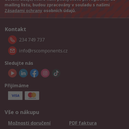
mailing listu, budou zpracovány v souladu s našimi
Zásadami ochrany
osobních údajů.
Kontakt
234 749 737
info@rscomponents.cz
Sledujte nás
Přijímáme
Vše o nákupu
Možnosti doručení
PDF faktura