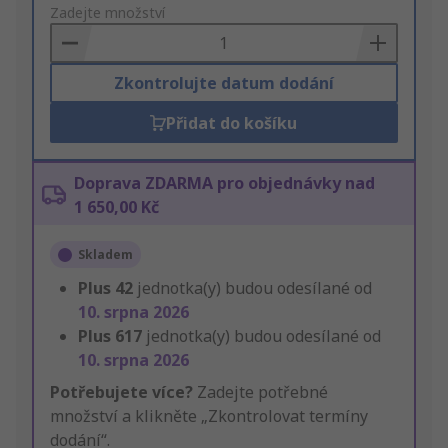
to
Zadejte množství
Basket
Zkontrolujte datum dodání
Přidat do košíku
Doprava ZDARMA pro objednávky nad
1 650,00 Kč
Skladem
Plus
42
jednotka(y) budou odesílané od
10. srpna 2026
Plus
617
jednotka(y) budou odesílané od
10. srpna 2026
Potřebujete více?
Zadejte potřebné
množství a klikněte „Zkontrolovat termíny
dodání“.