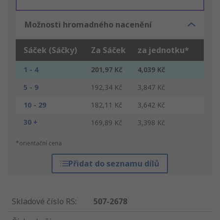
Možnosti hromadného nacenění
Sáček (Sáčky)
Za Sáček
za jednotku*
1 - 4
201,97 Kč
4,039 Kč
5 - 9
192,34 Kč
3,847 Kč
10 - 29
182,11 Kč
3,642 Kč
30 +
169,89 Kč
3,398 Kč
*orientační cena
Přidat do seznamu dílů
Skladové číslo RS
:
507-2678