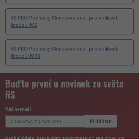
RS PRO Podložky Nerezová ocel, pro velikost
šroubu: M6
RS PRO Podložky Nerezová ocel, pro velikost
šroubu: M20
Buďte první u novinek ze světa
RS
Váš e-mail
Přihlásit
Osobní údaje, které nám poskytnete při registraci do