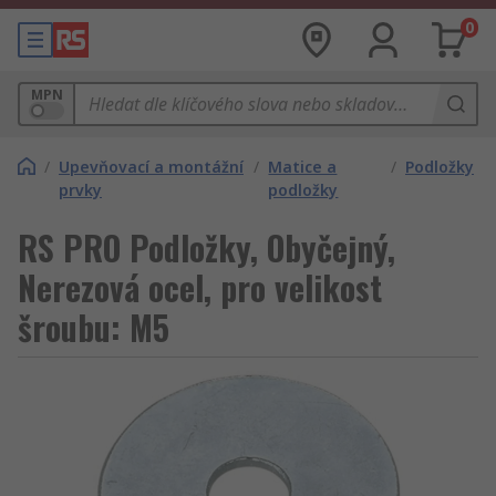
0
MPN
/
Upevňovací a montážní
/
Matice a
/
Podložky
prvky
podložky
RS PRO Podložky, Obyčejný,
Nerezová ocel, pro velikost
šroubu: M5