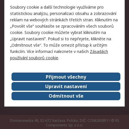
Právní
Soubory cookie a další technologie využíváme pro
statistickou analýzu, personalizaci obsahu a zobrazování
Autorská práva
Obchodní podmínky
reklam na webových stránkách třetích stran. Kliknutím na
společnosti RS
„Povolit vše“ souhlasíte se zpracováním všech souborů
Prohlášení o ochraně
Zabezpečení
cookie. Soubory cookie můžete vybrat kliknutím na
údajů
elektronické pošty
„Upravit nastavení“. Pokud si to nepřejete, klikněte na
Zásady pro soubory
Zásady ochrany
„Odmítnout vše“. To může omezit přístup k určitým
cookie
osobních údajů
funkcím. Více informací naleznete v našich
Zásadách
používání souborů cookie
.
O naší společnosti
Přijmout všechny
Celosvětově
Kontakt
O naší společnosti
RS Group
Upravit nastavení
Kariéra
Ocenění
Odmítnout vše
ESG
Domaniewska 48, 02-672 Varšava, Polsko, DIČ: CZ682809511
© RS
Components Sp. z o.o.