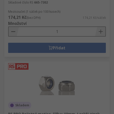
Skladové číslo RS
665-7302
Mezisoučet (1 sáček po 100 kusech)
174,21 Kč
(bez DPH)
174,21 Kč/sáček
Množství
Přidat
Skladem
RS PRO Pojistná matice, šířka: 10mm, Lesklý zinek,