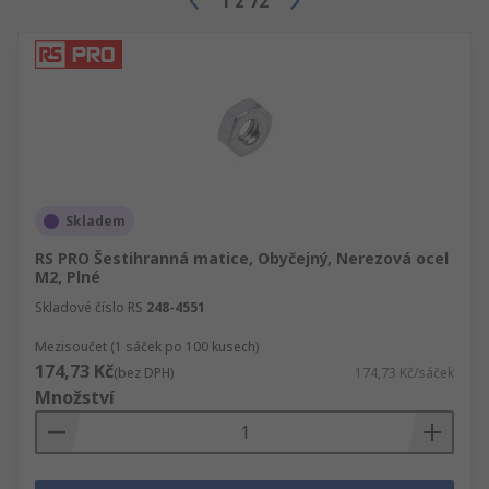
1
z
72
Skladem
RS PRO Šestihranná matice, Obyčejný, Nerezová ocel
M2, Plné
Skladové číslo RS
248-4551
Mezisoučet (1 sáček po 100 kusech)
174,73 Kč
(bez DPH)
174,73 Kč/sáček
Množství