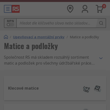
0
MPN
/
Upevňovací a montážní prvky
/
Matice a podložky
Matice a podložky
Společnost RS má skladem rozsáhlý sortiment
matic a podložek pro všechny údržbářské práce.
Nabízíme spojovací, šestihranné, čtvercové a
křídlaté matice a také ploché, těsnicí a
antivibrační podložky. Mnoho z nich nese značku
RS Pro, která je zárukou vysoké kvality za
Klecové matice
příznivou cenu.