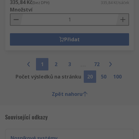
335,84 Kč
(bez DPH)
335,84 Kč/sáček
Množství
Přidat
1
2
3
72
Počet výsledků na stránku
20
50
100
Zpět nahoru
Související odkazy
Nosníkové systémy