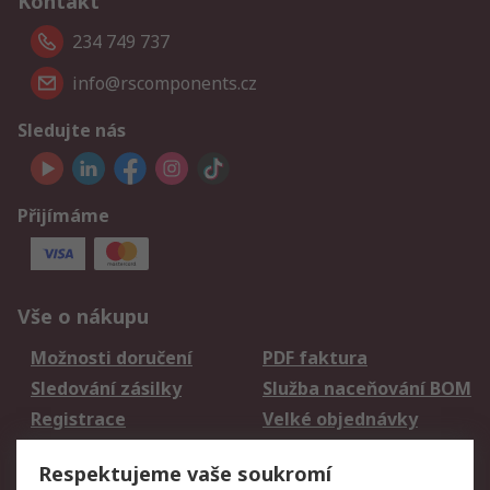
Kontakt
234 749 737
info@rscomponents.cz
Sledujte nás
Přijímáme
Vše o nákupu
Možnosti doručení
PDF faktura
Sledování zásilky
Služba naceňování BOM
Registrace
Velké objednávky
Vrácení zboží
Respektujeme vaše soukromí