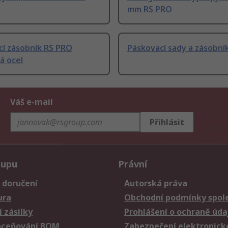
mm RS PRO
cí zásobník RS PRO
Páskovací sady a zásobní
á ocel
Váš e-mail
Přihlásit
kupu
Právní
 doručení
Autorská práva
ura
Obchodní podmínky spole
 zásilky
Prohlášení o ochraně úda
aceňování BOM
Zabezpečení elektronick