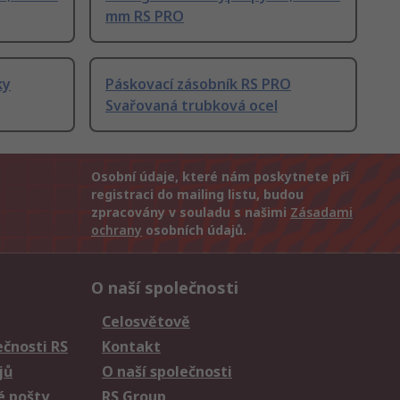
mm RS PRO
ky
Páskovací zásobník RS PRO
Svařovaná trubková ocel
Osobní údaje, které nám poskytnete při
registraci do mailing listu, budou
zpracovány v souladu s našimi
Zásadami
ochrany
osobních údajů.
O naší společnosti
Celosvětově
čnosti RS
Kontakt
jů
O naší společnosti
é pošty
RS Group