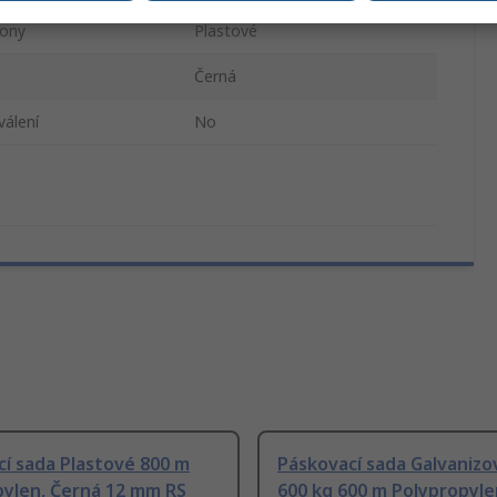
pony
Plastové
Černá
álení
No
í sada Plastové 800 m
Páskovací sada Galvanizo
pylen, Černá 12 mm RS
600 kg 600 m Polypropylen