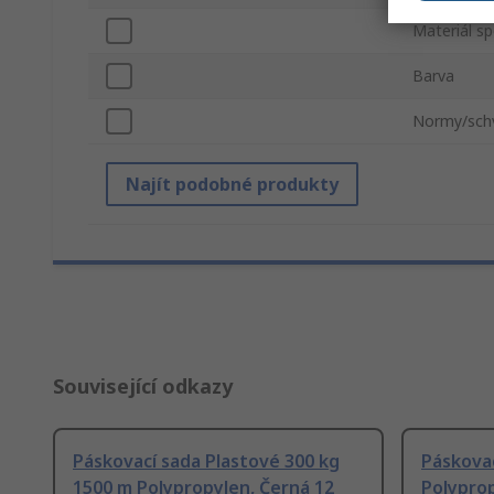
Materiál s
Barva
Normy/schv
Najít podobné produkty
Související odkazy
Páskovací sada Plastové 300 kg
Páskovac
1500 m Polypropylen, Černá 12
Polypro