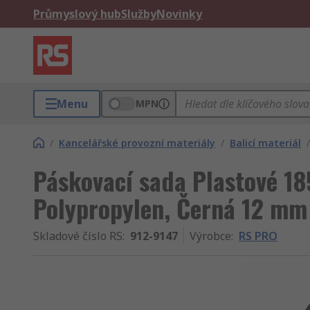
Průmyslový hub
Služby
Novinky
Menu
MPN
/
Kancelářské provozní materiály
/
Balicí materiál
/
Páskovací sada Plastové 1
Polypropylen, Černá 12 m
Skladové číslo RS
:
912-9147
Výrobce
:
RS PRO