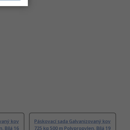
vaný kov
Páskovací sada Galvanizovaný kov
, Bílá 16
725 kg 500 m Polypropylen, Bílá 19