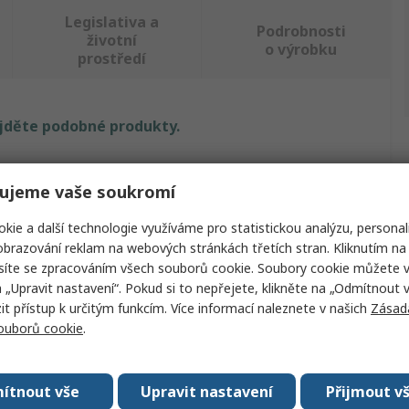
Legislativa a
Podrobnosti
životní
o výrobku
prostředí
ajděte podobné produkty.
Hodnota
ujeme vaše soukromí
RS PRO
kie a další technologie využíváme pro statistickou analýzu, personal
tu
Páskovací sada
brazování reklam na webových stránkách třetích stran. Kliknutím na 
síte se zpracováním všech souborů cookie. Soubory cookie můžete 
áhání
185kg
a „Upravit nastavení“. Pokud si to nepřejete, klikněte na „Odmítnout v
 přístup k určitým funkcím. Více informací naleznete v našich
Zásad
ásku
Polypropylen
souborů cookie
.
12mm
ítnout vše
Upravit nastavení
Přijmout v
u
1500m