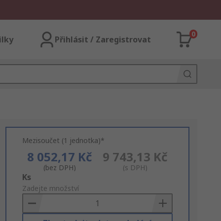
0
ilky
Přihlásit / Zaregistrovat
Mezisoučet (1 jednotka)*
8 052,17 Kč
9 743,13 Kč
(bez DPH)
(s DPH)
Add
Ks
to
Zadejte množství
Basket