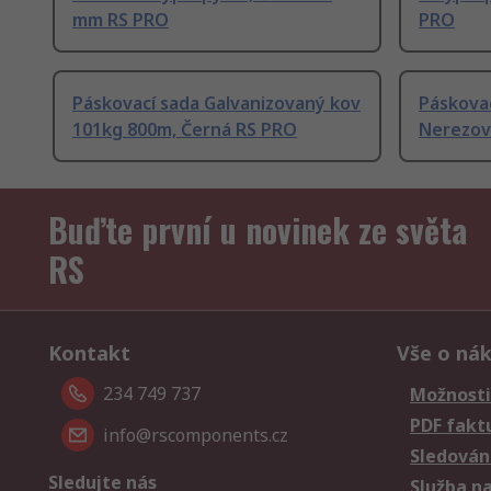
mm RS PRO
PRO
Páskovací sada Galvanizovaný kov
Páskova
101kg 800m, Černá RS PRO
Nerezov
Buďte první u novinek ze světa
RS
Kontakt
Vše o ná
234 749 737
Možnosti
PDF fakt
info@rscomponents.cz
Sledování
Sledujte nás
Služba n