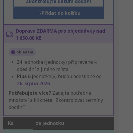
Zkontrolujte datum dodání
Přidat do košíku
Doprava ZDARMA pro objednávky nad
1 650,00 Kč
Skladem
34
jednotka (jednotky) připravené k
odeslání z jiného místa
Plus
6
jednotka(y) budou odesílané od
26. srpna 2026
Potřebujete více?
Zadejte potřebné
množství a klikněte „Zkontrolovat termíny
dodání“.
Ks
za jednotku