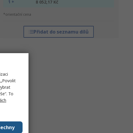
1 +
8 052,17 Kč
*orientační cena
Přidat do seznamu dílů
izaci
„Povolit
vybrat
še“. To
ách
šechny