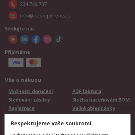
234 749 737
info@rscomponents.cz
Sledujte nás
Přijímáme
Vše o nákupu
Možnosti doručení
PDF faktura
Sledování zásilky
Služba naceňování BOM
Registrace
Velké objednávky
Vrácení zboží
Respektujeme vaše soukromí
Právní