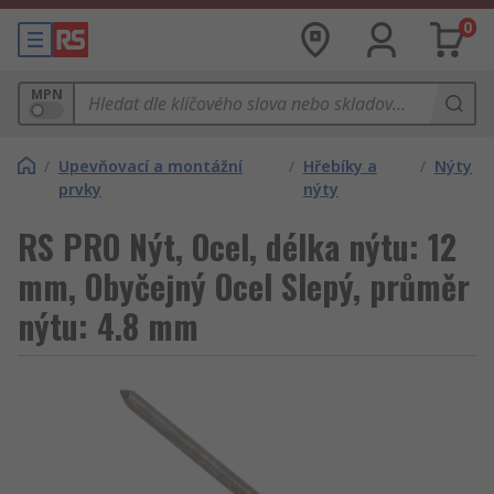
0
MPN
/
Upevňovací a montážní
/
Hřebíky a
/
Nýty
prvky
nýty
RS PRO Nýt, Ocel, délka nýtu: 12
mm, Obyčejný Ocel Slepý, průměr
nýtu: 4.8 mm