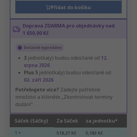
Přidat do košíku
Doprava ZDARMA pro objednávky nad
1 650,00 Kč
Dočasně vyprodáno
3
jednotka(y) budou odesílané od
12.
srpna 2026
Plus
5
jednotka(y) budou odesílané od
02. září 2026
Potřebujete více?
Zadejte potřebné
množství a klikněte „Zkontrolovat termíny
dodání“.
Sáček (Sáčky)
Za Sáček
za jednotku*
1 +
518,27 Kč
5,183 Kč