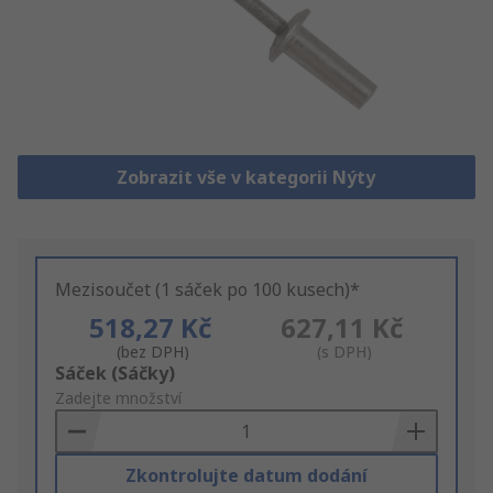
Zobrazit vše v kategorii Nýty
Mezisoučet (1 sáček po 100 kusech)*
518,27 Kč
627,11 Kč
(bez DPH)
(s DPH)
Add
Sáček (Sáčky)
to
Zadejte množství
Basket
Zkontrolujte datum dodání