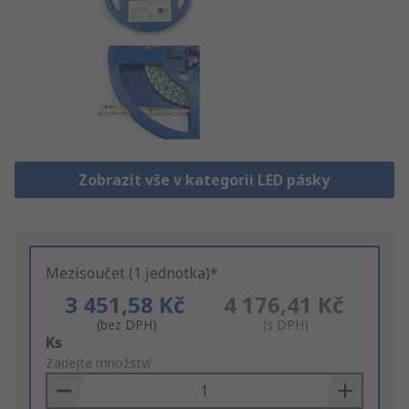
Zobrazit vše v kategorii LED pásky
Mezisoučet (1 jednotka)*
3 451,58 Kč
4 176,41 Kč
(bez DPH)
(s DPH)
Add
Ks
to
Zadejte množství
Basket