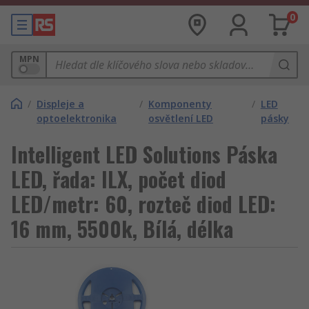
0
MPN
/
Displeje a
/
Komponenty
/
LED
optoelektronika
osvětlení LED
pásky
Intelligent LED Solutions Páska
LED, řada: ILX, počet diod
LED/metr: 60, rozteč diod LED:
16 mm, 5500k, Bílá, délka