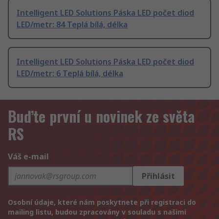
Intelligent LED Solutions Páska LED počet diod
LED/metr: 84 Teplá bílá, délka
Intelligent LED Solutions Páska LED počet diod
LED/metr: 6 Teplá bílá, délka
Buďte první u novinek ze světa
RS
Váš e-mail
Přihlásit
Osobní údaje, které nám poskytnete při registraci do
mailing listu, budou zpracovány v souladu s našimi