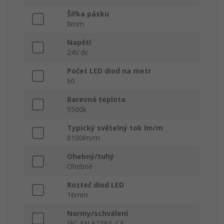
Šířka pásku
8mm
Napětí
24V dc
Počet LED diod na metr
60
Barevná teplota
5500k
Typický světelný tok lm/m
8100lm/m
Ohebný/tuhý
Ohebné
Rozteč diod LED
16mm
Normy/schválení
IEC EN 62384, CE