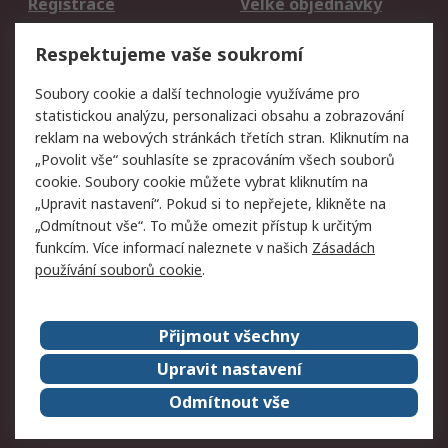
Registrace
Velké objednávky
Vrácení zboží
Respektujeme vaše soukromí
Právní
Soubory cookie a další technologie využíváme pro
statistickou analýzu, personalizaci obsahu a zobrazování
Autorská práva
Obchodní podmínky
reklam na webových stránkách třetích stran. Kliknutím na
společnosti RS
„Povolit vše“ souhlasíte se zpracováním všech souborů
Prohlášení o ochraně
Zabezpečení
cookie. Soubory cookie můžete vybrat kliknutím na
údajů
elektronické pošty
„Upravit nastavení“. Pokud si to nepřejete, klikněte na
Zásady pro soubory
Zásady ochrany
„Odmítnout vše“. To může omezit přístup k určitým
cookie
osobních údajů
funkcím. Více informací naleznete v našich
Zásadách
používání souborů cookie
.
O naší společnosti
Přijmout všechny
Celosvětově
Kontakt
O naší společnosti
RS Group
Upravit nastavení
Kariéra
Ocenění
Odmítnout vše
ESG