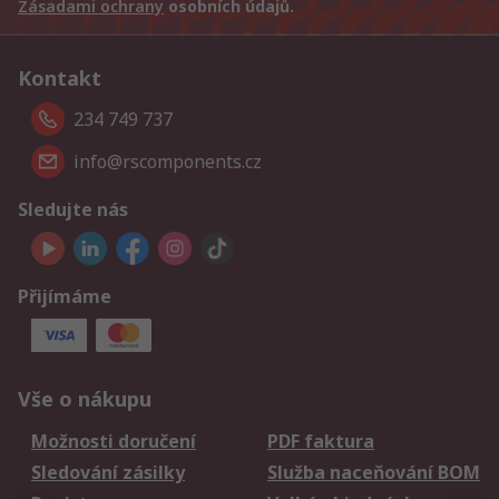
Zásadami ochrany
osobních údajů.
Kontakt
234 749 737
info@rscomponents.cz
Sledujte nás
Přijímáme
Vše o nákupu
Možnosti doručení
PDF faktura
Sledování zásilky
Služba naceňování BOM