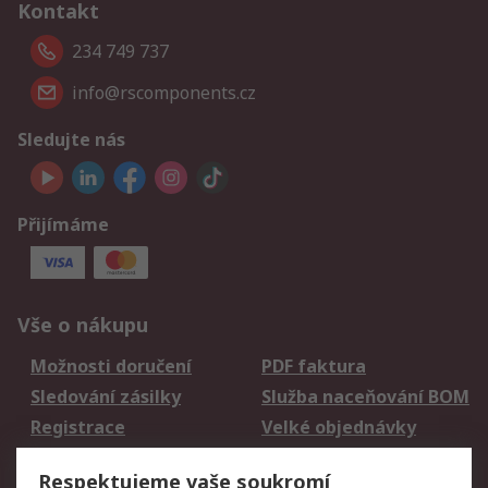
Kontakt
234 749 737
info@rscomponents.cz
Sledujte nás
Přijímáme
Vše o nákupu
Možnosti doručení
PDF faktura
Sledování zásilky
Služba naceňování BOM
Registrace
Velké objednávky
Vrácení zboží
Respektujeme vaše soukromí