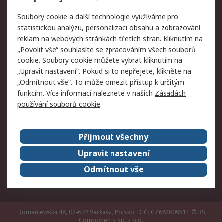
Právní
Soubory cookie a další technologie využíváme pro
statistickou analýzu, personalizaci obsahu a zobrazování
Autorská práva
Obchodní podmínky
reklam na webových stránkách třetích stran. Kliknutím na
společnosti RS
„Povolit vše“ souhlasíte se zpracováním všech souborů
Prohlášení o ochraně
Zabezpečení
cookie. Soubory cookie můžete vybrat kliknutím na
údajů
elektronické pošty
„Upravit nastavení“. Pokud si to nepřejete, klikněte na
Zásady pro soubory
Zásady ochrany
„Odmítnout vše“. To může omezit přístup k určitým
cookie
osobních údajů
funkcím. Více informací naleznete v našich
Zásadách
používání souborů cookie
.
O naší společnosti
Přijmout všechny
Celosvětově
Kontakt
O naší společnosti
RS Group
Upravit nastavení
Kariéra
Ocenění
Odmítnout vše
ESG
Domaniewska 48, 02-672 Varšava, Polsko, DIČ: CZ682809511
© RS
Components Sp. z o.o.