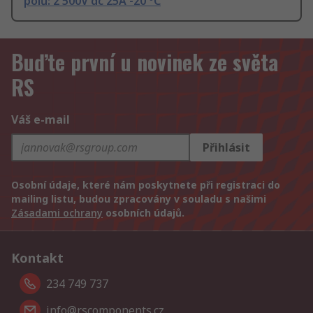
pólů: 2 500V dc 25A -20 °C
Buďte první u novinek ze světa
RS
Váš e-mail
Přihlásit
Osobní údaje, které nám poskytnete při registraci do
mailing listu, budou zpracovány v souladu s našimi
Zásadami ochrany
osobních údajů.
Kontakt
234 749 737
info@rscomponents.cz