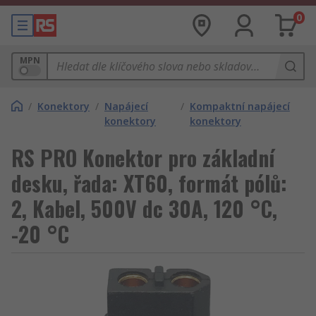
0
MPN
/
Konektory
/
Napájecí
/
Kompaktní napájecí
konektory
konektory
RS PRO Konektor pro základní
desku, řada: XT60, formát pólů:
2, Kabel, 500V dc 30A, 120 °C,
-20 °C