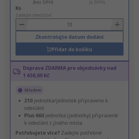
(bez DPH)
(s DPH)
Add
Ks
to
Zadejte množství
Basket
Zkontrolujte datum dodání
Přidat do košíku
Doprava ZDARMA pro objednávky nad
1 650,00 Kč
Skladem
210
jednotka/jednotek připraveno k
odeslání
Plus
660
jednotka (jednotky) připravené
k odeslání z jiného místa
Potřebujete více?
Zadejte potřebné