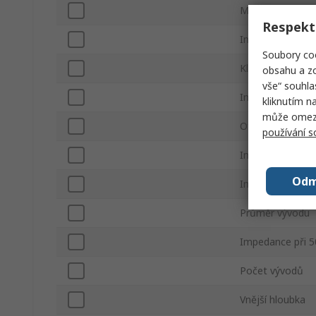
Materiál
Respekt
Impedance při 
Soubory coo
Klíč
obsahu a zo
vše“ souhla
Impedance při 
kliknutím n
může omezit
Otvíratelný
používání 
Impedance při 
Odm
Impedance při 
Průměr vývodu
Impedance při 
Počet vývodů
Vnější hloubka