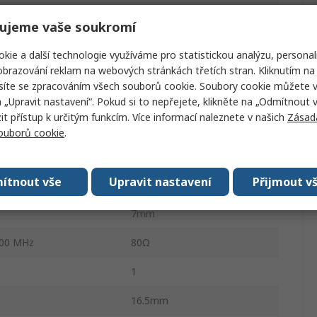
Materiál 30
ujeme vaše soukromí
25 MHz
40
kie a další technologie využíváme pro statistickou analýzu, personal
Ne
brazování reklam na webových stránkách třetích stran. Kliknutím na 
síte se zpracováním všech souborů cookie. Soubory cookie můžete 
50 MHz
40Ω
a „Upravit nastavení“. Pokud si to nepřejete, klikněte na „Odmítnout v
 přístup k určitým funkcím. Více informací naleznete v našich
Zásad
Ano
souborů cookie
.
100 MHz
100
ítnout vše
Upravit nastavení
Přijmout v
300 MHz
80Ω
7mm
500 MHz
80Ω
1
16.5mm