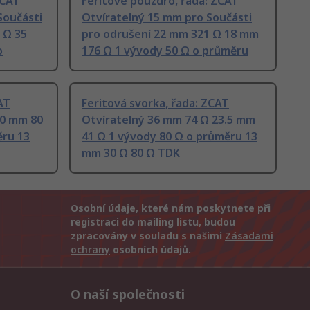
ZCAT
Feritové pouzdro, řada: ZCAT
Součásti
Otvíratelný 15 mm pro Součásti
 Ω 35
pro odrušení 22 mm 321 Ω 18 mm
o
176 Ω 1 vývody 50 Ω o průměru
AT
Feritová svorka, řada: ZCAT
30 mm 80
Otvíratelný 36 mm 74 Ω 23.5 mm
ěru 13
41 Ω 1 vývody 80 Ω o průměru 13
mm 30 Ω 80 Ω TDK
Osobní údaje, které nám poskytnete při
registraci do mailing listu, budou
zpracovány v souladu s našimi
Zásadami
ochrany
osobních údajů.
O naší společnosti