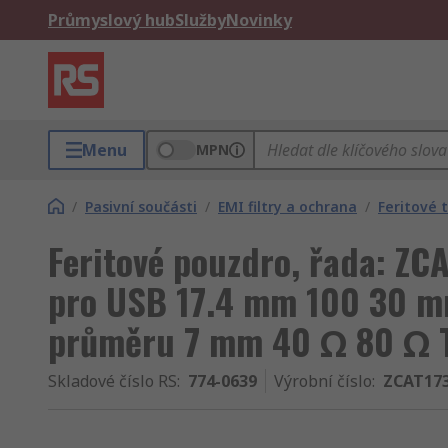
Průmyslový hub
Služby
Novinky
Menu
MPN
/
Pasivní součásti
/
EMI filtry a ochrana
/
Feritové 
Feritové pouzdro, řada: ZC
pro USB 17.4 mm 100 30 m
průměru 7 mm 40 Ω 80 Ω 
Skladové číslo RS
:
774-0639
Výrobní číslo
:
ZCAT173