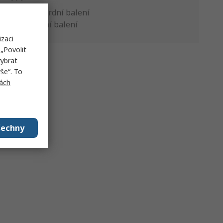
Standardní balení
Výrobní balení
izaci
„Povolit
vybrat
še“. To
ách
šechny