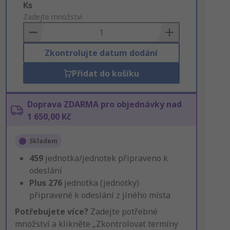
Add
Ks
to
Zadejte množství
Basket
Zkontrolujte datum dodání
Přidat do košíku
Doprava ZDARMA pro objednávky nad
1 650,00 Kč
Skladem
459
jednotka/jednotek připraveno k
odeslání
Plus
276
jednotka (jednotky)
připravené k odeslání z jiného místa
Potřebujete více?
Zadejte potřebné
množství a klikněte „Zkontrolovat termíny