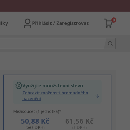
0
ilky
Přihlásit / Zaregistrovat
Využijte množstevní slevu
Zobrazit možnosti hromadného
nacenění
Mezisoučet (1 jednotka)*
50,88 Kč
61,56 Kč
(bez DPH)
(s DPH)