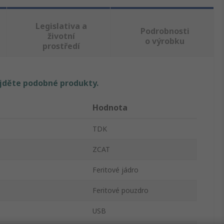
Legislativa a
Podrobnosti
životní
o výrobku
prostředí
ajděte podobné produkty.
Hodnota
TDK
ZCAT
Feritové jádro
Feritové pouzdro
USB