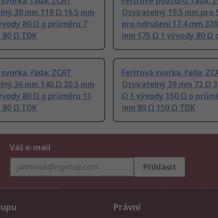
 svorka, řada: ZCAT
Feritové pouzdro, řada: 
elný 30 mm 119 Ω 16.5 mm
Otvíratelný 19.5 mm pro 
ývody 80 Ω o průměru 7
pro odrušení 17.4 mm 320
 80 Ω TDK
mm 175 Ω 1 vývody 80 Ω 
 svorka, řada: ZCAT
Feritová svorka, řada: ZC
elný 36 mm 140 Ω 20.5 mm
Otvíratelný 39 mm 72 Ω 
ývody 80 Ω o průměru 11
Ω 1 vývody 150 Ω o prům
 80 Ω TDK
mm 80 Ω 150 Ω TDK
Váš e-mail
Přihlásit
kupu
Právní