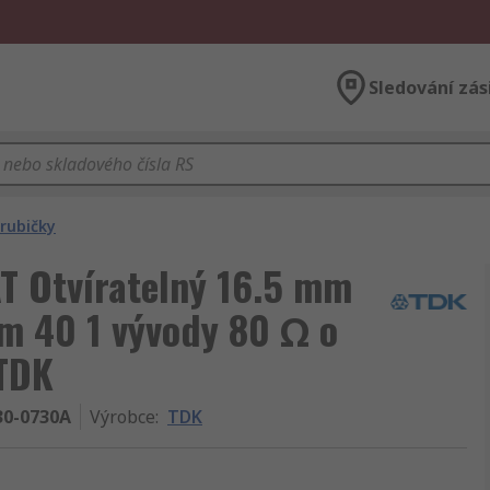
Sledování zás
trubičky
AT Otvíratelný 16.5 mm
m 40 1 vývody 80 Ω o
TDK
0-0730A
Výrobce
:
TDK