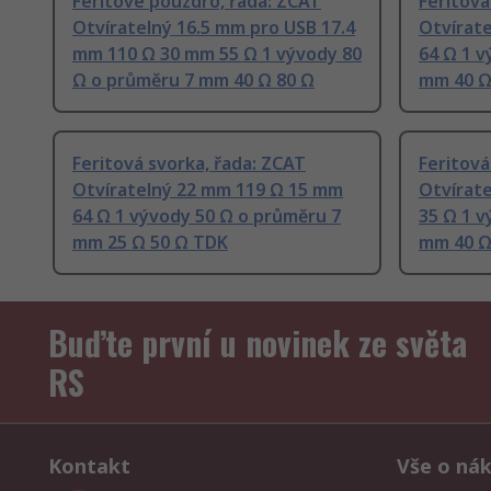
Feritové pouzdro, řada: ZCAT
Feritová
Otvíratelný 16.5 mm pro USB 17.4
Otvírat
mm 110 Ω 30 mm 55 Ω 1 vývody 80
64 Ω 1 v
Ω o průměru 7 mm 40 Ω 80 Ω
mm 40 Ω
Feritová svorka, řada: ZCAT
Feritová
Otvíratelný 22 mm 119 Ω 15 mm
Otvírat
64 Ω 1 vývody 50 Ω o průměru 7
35 Ω 1 v
mm 25 Ω 50 Ω TDK
mm 40 Ω
Buďte první u novinek ze světa
RS
Kontakt
Vše o ná