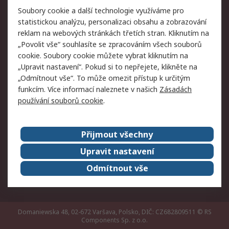
Právní
Soubory cookie a další technologie využíváme pro
statistickou analýzu, personalizaci obsahu a zobrazování
Autorská práva
Obchodní podmínky
reklam na webových stránkách třetích stran. Kliknutím na
společnosti RS
„Povolit vše“ souhlasíte se zpracováním všech souborů
Prohlášení o ochraně
Zabezpečení
cookie. Soubory cookie můžete vybrat kliknutím na
údajů
elektronické pošty
„Upravit nastavení“. Pokud si to nepřejete, klikněte na
Zásady pro soubory
Zásady ochrany
„Odmítnout vše“. To může omezit přístup k určitým
cookie
osobních údajů
funkcím. Více informací naleznete v našich
Zásadách
používání souborů cookie
.
O naší společnosti
Přijmout všechny
Celosvětově
Kontakt
O naší společnosti
RS Group
Upravit nastavení
Kariéra
Ocenění
Odmítnout vše
ESG
Domaniewska 48, 02-672 Varšava, Polsko, DIČ: CZ682809511
© RS
Components Sp. z o.o.