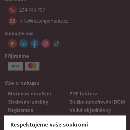
234 749 737
info@rscomponents.cz
Sledujte nás
Přijímáme
Vše o nákupu
Možnosti doručení
PDF faktura
Sledování zásilky
Služba naceňování BOM
Registrace
Velké objednávky
Vrácení zboží
Respektujeme vaše soukromí