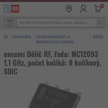
0
MPN
/
Polovodiče
/
IO komunikačních a
/
Děliče
bezdrátových modulů
onsemi Dělič RF, řada: MC12093
1.1 GHz, počet kolíků: 8 kolíkový,
SOIC