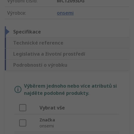
Výrobní číslo
:
MC12093DG
Výrobce
:
onsemi
Specifikace
Technické reference
Legislativa a životní prostředí
Podrobnosti o výrobku
Výběrem jednoho nebo více atributů si
najděte podobné produkty.
Vybrat vše
Značka
onsemi