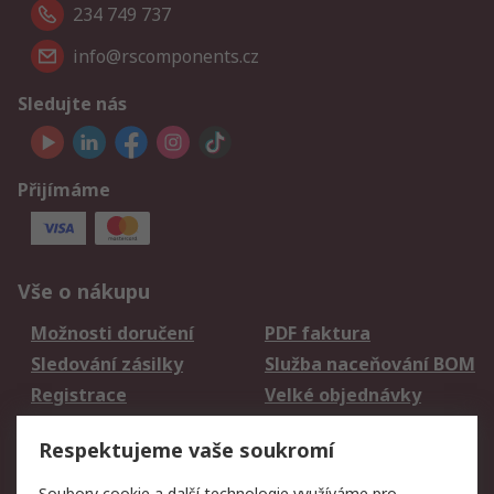
234 749 737
info@rscomponents.cz
Sledujte nás
Přijímáme
Vše o nákupu
Možnosti doručení
PDF faktura
Sledování zásilky
Služba naceňování BOM
Registrace
Velké objednávky
Vrácení zboží
Respektujeme vaše soukromí
Právní
Soubory cookie a další technologie využíváme pro