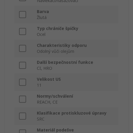
Navlékací/nasazovací
Barva
Žlutá
Typ chrániče špičky
Ocel
Charakteristiky odporu
Odolný vůči olejům
Další bezpečnostní funkce
CI, HRO
Velikost US
11
Normy/schválení
REACH, CE
Klasifikace protiskluzové úpravy
SRC
Materiál podešve