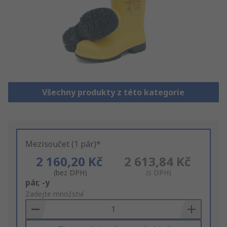
Všechny produkty z této kategorie
Mezisoučet (1 pár)*
2 160,20 Kč
2 613,84 Kč
(bez DPH)
(s DPH)
Add
pár, -y
to
Zadejte množství
Basket