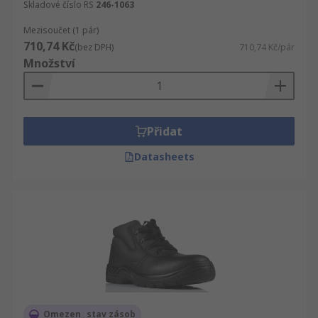
Skladové číslo RS
246-1063
Mezisoučet (1 pár)
710,74 Kč
(bez DPH)
710,74 Kč/pár
Množství
Přidat
Datasheets
Omezen_ stav zásob