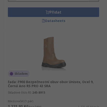
Přidat
Datasheets
Skladem
řada: F900 Bezpečnostní obuv obuv Unisex, Ocel 9,
Černá Ano RS PRO 43 SRA
Skladové číslo RS
245-8915
Mezisoučet (1 pár)
1 221,91 Kč
(bez DPH)
1 221,91 Kč/pár