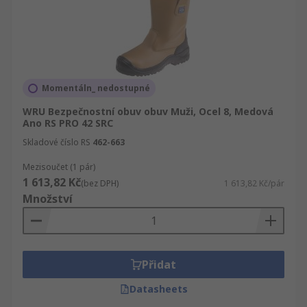
Momentáln_ nedostupné
WRU Bezpečnostní obuv obuv Muži, Ocel 8, Medová
Ano RS PRO 42 SRC
Skladové číslo RS
462-663
Mezisoučet (1 pár)
1 613,82 Kč
(bez DPH)
1 613,82 Kč/pár
Množství
Přidat
Datasheets