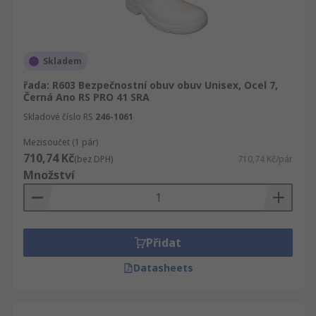
Skladem
řada: R603 Bezpečnostní obuv obuv Unisex, Ocel 7,
Černá Ano RS PRO 41 SRA
Skladové číslo RS
246-1061
Mezisoučet (1 pár)
710,74 Kč
(bez DPH)
710,74 Kč/pár
Množství
Přidat
Datasheets