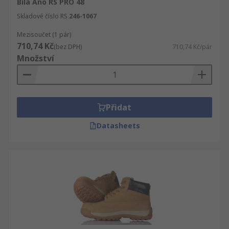
Bílá Ano RS PRO 48
Bezpečnostní obuv je důležitá také v laboratoři. K
Skladové číslo RS
246-1067
dispozici je také antibakteriální obuv a obuv
Mezisoučet (1 pár)
zabezpečená proti elektrostatickým výbojům.
710,74 Kč
(bez DPH)
710,74 Kč/pár
Množství
Přidat
Datasheets