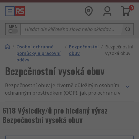
0
MPN
/
Osobní ochranné
/
Bezpečnostní
/
Bezpečnostní
pomůcky a pracovní
obuv
vysoká obuv
oděvy
Bezpečnostní vysoká obuv
Bezpečnostní obuv je životně důležitým osobním
ochranným prostředkem (OOP), jak pro ochranu v
nebezpečných prostředích, tak pro ochranu před
nárazy. Ať už manipulujete s těžkými předměty,
6118 Výsledky/ů pro hledaný výraz
nebo pracujete s chemikáliemi, vhodná ochrana
Bezpečnostní vysoká obuv
nohou je standardním požadavkem v mnoha
pracovních prostředích.