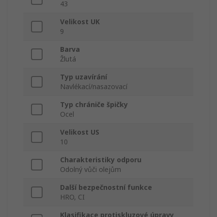
43
Velikost UK
9
Barva
Žlutá
Typ uzavírání
Navlékací/nasazovací
Typ chrániče špičky
Ocel
Velikost US
10
Charakteristiky odporu
Odolný vůči olejům
Další bezpečnostní funkce
HRO, CI
Klasifikace protiskluzové úpravy