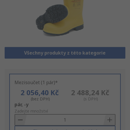
Všechny produkty z této kategorie
Mezisoučet (1 pár)*
2 056,40 Kč
2 488,24 Kč
(bez DPH)
(s DPH)
Add
pár, -y
to
Zadejte množství
Basket