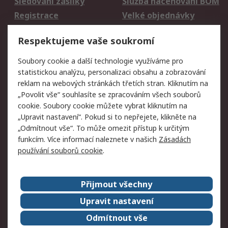
Sledování zásilky
Služba naceňování BOM
Registrace
Velké objednávky
Vrácení zboží
Respektujeme vaše soukromí
Právní
Soubory cookie a další technologie využíváme pro
statistickou analýzu, personalizaci obsahu a zobrazování
Autorská práva
Obchodní podmínky
reklam na webových stránkách třetích stran. Kliknutím na
společnosti RS
„Povolit vše“ souhlasíte se zpracováním všech souborů
Prohlášení o ochraně
Zabezpečení
cookie. Soubory cookie můžete vybrat kliknutím na
údajů
elektronické pošty
„Upravit nastavení“. Pokud si to nepřejete, klikněte na
Zásady pro soubory
Zásady ochrany
„Odmítnout vše“. To může omezit přístup k určitým
cookie
osobních údajů
funkcím. Více informací naleznete v našich
Zásadách
používání souborů cookie
.
O naší společnosti
Přijmout všechny
Celosvětově
Kontakt
O naší společnosti
RS Group
Upravit nastavení
Kariéra
Ocenění
Odmítnout vše
ESG