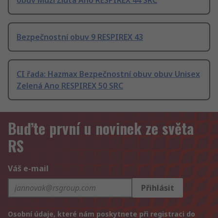
obuv Muži Žlutá Ano RESPIREX 44 SRC
Bezpečnostní obuv 9 RESPIREX 43
CI řada: Hazmax Bezpečnostní obuv obuv Unisex
Zelená Ano RESPIREX 50 SRC
Buďte první u novinek ze světa
RS
Váš e-mail
Přihlásit
Osobní údaje, které nám poskytnete při registraci do