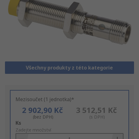
Všechny produkty z této kategorie
Mezisoučet (1 jednotka)*
2 902,90 Kč
3 512,51 Kč
(bez DPH)
(s DPH)
Add
Ks
to
Zadejte množství
Basket