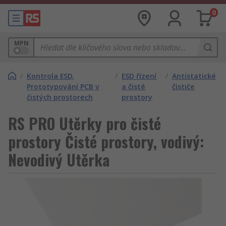
0
MPN
/
Kontrola ESD,
/
ESD řízení
/
Antistatické
Prototypování PCB v
a čisté
čističe
čistých prostorech
prostory
RS PRO Utěrky pro čisté
prostory Čisté prostory, vodivý:
Nevodivý Utěrka