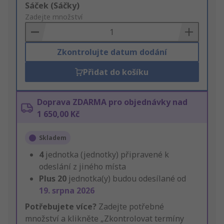
Add
Sáček (Sáčky)
to
Zadejte množství
Basket
Zkontrolujte datum dodání
Přidat do košíku
Doprava ZDARMA pro objednávky nad
1 650,00 Kč
Skladem
4
jednotka (jednotky) připravené k
odeslání z jiného místa
Plus
20
jednotka(y) budou odesílané od
19. srpna 2026
Potřebujete více?
Zadejte potřebné
množství a klikněte „Zkontrolovat termíny