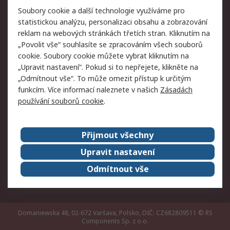
Právní
Soubory cookie a další technologie využíváme pro
statistickou analýzu, personalizaci obsahu a zobrazování
Autorská práva
Obchodní podmínky
reklam na webových stránkách třetích stran. Kliknutím na
společnosti RS
„Povolit vše“ souhlasíte se zpracováním všech souborů
Prohlášení o ochraně
Zabezpečení
cookie. Soubory cookie můžete vybrat kliknutím na
údajů
elektronické pošty
„Upravit nastavení“. Pokud si to nepřejete, klikněte na
Zásady pro soubory
Zásady ochrany
„Odmítnout vše“. To může omezit přístup k určitým
cookie
osobních údajů
funkcím. Více informací naleznete v našich
Zásadách
používání souborů cookie
.
O naší společnosti
Přijmout všechny
Celosvětově
Kontakt
O naší společnosti
RS Group
Upravit nastavení
Kariéra
Ocenění
Odmítnout vše
ESG
Domaniewska 48, 02-672 Varšava, Polsko, DIČ: CZ682809511
© RS
Components Sp. z o.o.