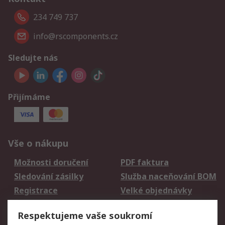
234 749 737
info@rscomponents.cz
Sledujte nás
Přijímáme
Vše o nákupu
Možnosti doručení
PDF faktura
Sledování zásilky
Služba naceňování BOM
Registrace
Velké objednávky
Vrácení zboží
Respektujeme vaše soukromí