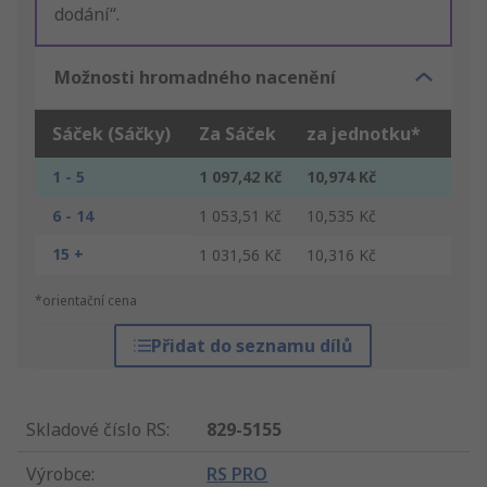
dodání“.
Možnosti hromadného nacenění
Sáček (Sáčky)
Za Sáček
za jednotku*
1 - 5
1 097,42 Kč
10,974 Kč
6 - 14
1 053,51 Kč
10,535 Kč
15 +
1 031,56 Kč
10,316 Kč
*orientační cena
Přidat do seznamu dílů
Skladové číslo RS
:
829-5155
Výrobce
:
RS PRO